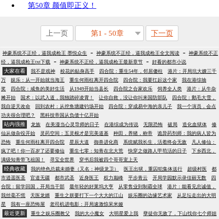
第50章 颜值即正义！
上一页
第1 - 50章
下一页
-
-
神豪系统不正经，逼我成枪王 墨悦众生
神豪系统不正经，逼我成枪王全文阅读
神豪系统不正
-
-
经，逼我成枪王txt下载
神豪系统不正经，逼我成枪王最新章节
好看的都市小说
大家在看
我不是戏神
校花的贴身高手
四合院：重生54年，邻居傻柱
港片：开局坑大嫂三千
万
娱乐：从一开始就当海王
重生何雨柱离开四合院
四合院：我要扛起这个家
我在港综抽
奖
四合院：咸鱼的美好生活
从1949开始当县长
四合院之合家欢乐
饲养全人类
港片：从牛杂
摊开始
国术：以武入道，我独踏碎凌霄！
让你自救，没让你叫来国防部队
四合院：鹅毛大雪，
我自逆天改命
回到农村：从挖鱼塘建钓场开始
四合院：穿成易中海的亲儿子
我一个演员，会点
功夫很合理吧？
黑科技帝国从负债十亿开始
站内强推
龙族
在美漫当心灵导师的日子
在港综成为传说
无限恐怖
破局
造化血狱体
修
仙从做杂役开始
灵药空间：五灵根才是完美道基
种田，养猪，称帝
诡异药剂师：我的病人皆为
恐怖
重生何雨柱离开四合院
星辰大道
御兽进化商
系统赋我长生，活着终会无敌
凡人修仙：
疯了吧！你一百岁了还要修仙
重生七零：知青在北大荒
快穿之做路人甲苟活的日子
下乡西北，
满级知青带飞祖国！
寻宝全世界
穿书后我被四个哥哥宠上天
经典收藏
我的绝色总裁未婚妻（又名：神级龙卫）
医王出狱，重囚犯集体送行
超级村医
都
市逍遥医圣
官道无疆
都市武圣
近身医王
权力巅峰
平步青云
开局学园默示录佳丽无数
四
合院：留学回国，开局当干部
最年轻的好莱坞大亨
从零售业到制霸全球
港片：能看见忠诚值，
我丝毫不慌
天医龙婿
重生之朕要打下一个大大的江山
娱乐圈的边缘艺术家
从足坛走出的大明
星
我有一座恐怖屋
老司机进电影：开局速激惊呆米娅
最近更新
重生之娱乐圈教父
我的大小魔女
大明星爱上我
孽徒你无敌了，下山找你七个师姐