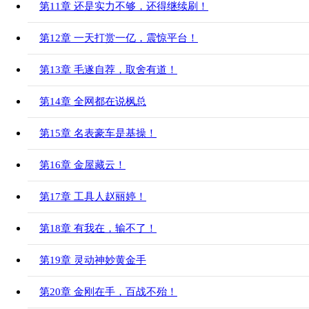
第11章 还是实力不够，还得继续刷！
第12章 一天打赏一亿，震惊平台！
第13章 毛遂自荐，取舍有道！
第14章 全网都在说枫总
第15章 名表豪车是基操！
第16章 金屋藏云！
第17章 工具人赵丽婷！
第18章 有我在，输不了！
第19章 灵动神妙黄金手
第20章 金刚在手，百战不殆！