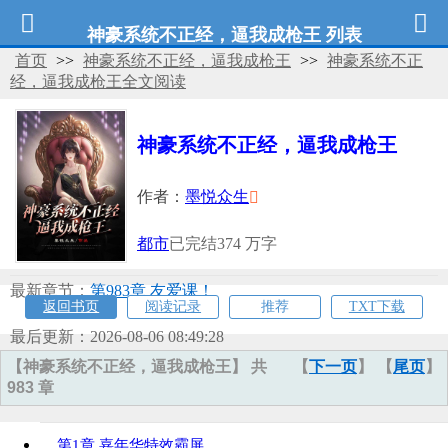
神豪系统不正经，逼我成枪王 列表
首页
>>
神豪系统不正经，逼我成枪王
>>
神豪系统不正
经，逼我成枪王全文阅读
神豪系统不正经，逼我成枪王
作者：
墨悦众生
都市
已完结
374 万字
最新章节：
第983章 友爱课！
返回书页
阅读记录
推荐
TXT下载
最后更新：2026-08-06 08:49:28
【神豪系统不正经，逼我成枪王】 共
【
下一页
】 【
尾页
】
983 章
第1章 嘉年华特效霸屏