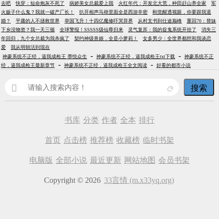
去吧
快穿：短命炮灰不死了
病娇美女总裁爱上我
火红年代：开发北大荒，种田赶山养全家
军
火贩子什么鬼？我就一破产厂长！
扒开相声马褂里面全是西游辛密
刚觉醒透视眼，你要跟我退
婚？
平庸的人不拯救世界
举国飞升！十四亿魔修吓哭异界
从村支书到仕途巅峰
重回70：替妹
下乡没物资？我一天三顿
全球警报！SSSSS级仙尊归来
灵气复苏：我的捉鬼系统开挂了
消失三
年回归，九个女总裁为我杀疯了
契约神级兽娘，全是小萝莉！
女多男少：全世界都想和我谈恋
爱
我从明朝活到现在
-
-
神豪系统不正经，逼我成枪王 墨悦众生
神豪系统不正经，逼我成枪王txt下载
神豪系统不正
-
-
经，逼我成枪王最新章节
神豪系统不正经，逼我成枪王全文阅读
好看的都市小说
搜索
书库
分类
作者
全本
排行
首页
点击榜
推荐榜
收藏榜
临时书架
电脑版
全部小说
最近更新
网站地图
会员书架
Copyright © 2026
33言情 (m.x33yq.org)