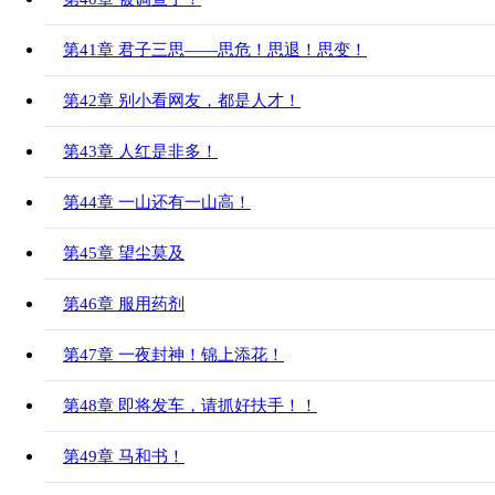
第41章 君子三思——思危！思退！思变！
第42章 别小看网友，都是人才！
第43章 人红是非多！
第44章 一山还有一山高！
第45章 望尘莫及
第46章 服用药剂
第47章 一夜封神！锦上添花！
第48章 即将发车，请抓好扶手！！
第49章 马和书！