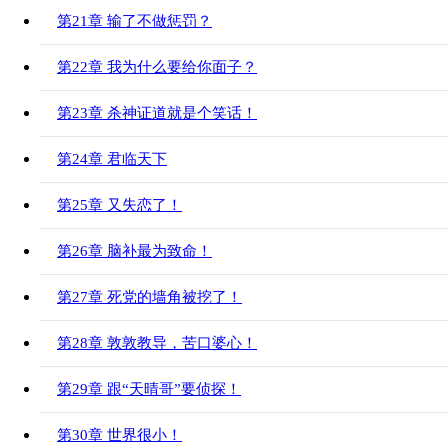
第21章 输了不做惩罚？
第22章 我为什么要给你面子？
第23章 杀神证道就是个笑话！
第24章 君临天下
第25章 又失恋了！
第26章 脑补最为致命！
第27章 死党的墙角被挖了！
第28章 敦敦教导，苦口婆心！
第29章 跟“天晴哥”要侦探！
第30章 世界很小！