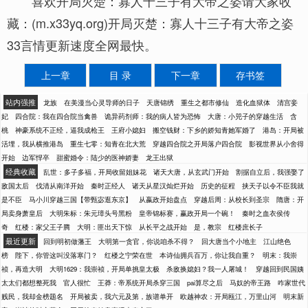
喜欢开局灭楚：寡人十三子有大帝之姿请大家收
藏：(m.x33yq.org)开局灭楚：寡人十三子有大帝之姿
33言情更新速度全网最快。
上一章
目 录
下一章
存书签
站内强推
龙族
在美漫当心灵导师的日子
天唐锦绣
重生之都市修仙
造化血狱体
清宫妾
妃
四合院：我在四合院当禽兽
诡异药剂师：我的病人皆为恐怖
大唐：小兕子的穿越生活
含
桃
神豪系统不正经，逼我成枪王
王府小媳妇
搬空钱财：下乡的娇知青她军婚了
港岛：开局被
活埋，我从横推港岛
重生七零：知青在北大荒
穿越四合院之开局落户四合院
影视世界从小舍得
开始
边军悍卒
甜蜜婚令：陆少的医神娇妻
龙王出狱
经典收藏
乱世：多子多福，开局收留姐妹花
诸天大唐，从玄武门开始
割据自立后，我强娶了
敌国太后
伐清从南洋开始
秦时正经人
诸天从星汉灿烂开始
历史的征程
挟天子以令不臣我就
是不臣
马小川穿越三国【带甄宓逛东京】
从嬴政开始盘点
穿越后周：从校长到圣宗
隋唐：开
局卖身萧皇后
大明朱标：朱元璋头号黑粉
皇帝锦标赛，赢政开局一个碗！
秦时之血衣侯传
奇
红楼：家父王子腾
大明：匪出天下惊
从长平之战开始
是，教宗
红楼庶长子
最近更新
回到明初做藩王
大明第一贪官，你说咱杀不得？
回大唐当个小地主
江山绝色
榜
陛下，你管这叫没落寒门？
红楼之宁荣在世
本诗仙拥兵百万，你让我自重？
明末：我崇
祯，再造大明
大明1629：我崇祯，开局单挑皇太极
杀敌换媳妇？我一人屠城！
穿越回到民国姨
太太们都想整死我
官人很忙
王莽：帝系统开局杀穿三国
pai算尽之后
马奴的帝王路
咋家世代
贱民，我却金榜题名
开局被卖，我六元及第，族谱单开
欧越神农：开局瓯江，万里山河
明末新