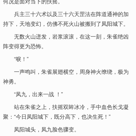
何况是面对当下的扶摇。
兵主三十六术以及三十六天罡法在阵道通神的加
持下，天地变幻，仿佛不死火山被搬到了凤阳城下。
无数火山迸发，岩浆滚滚，在这一刻，朱雀绝凶
阵变得更为恐怖。
“唳！”
一声鸣叫，朱雀展翅横空，周身神火缭绕，极为
神勇。
“凤九，出来一战 ！”
站在朱雀之上，扶摇双眸冰冷，手中血色长戈凝
聚：“今日凤阳城下，既分高下，也决生死！”
凤阳城头，凤九脸色骤变。