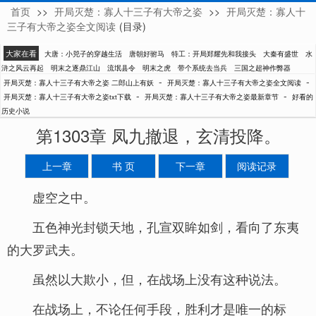
首页
>>
开局灭楚：寡人十三子有大帝之姿
>>
开局灭楚：寡人十
二郎山上有妖
三子有大帝之姿全文阅读
(目录)
大家在看
大唐：小兕子的穿越生活
唐朝好驸马
特工：开局郑耀先和我接头
大秦有盛世
水
浒之风云再起
明末之逐鼎江山
流氓县令
明末之虎
带个系统去当兵
三国之超神作弊器
-
-
开局灭楚：寡人十三子有大帝之姿 二郎山上有妖
开局灭楚：寡人十三子有大帝之姿全文阅读
-
-
开局灭楚：寡人十三子有大帝之姿txt下载
开局灭楚：寡人十三子有大帝之姿最新章节
好看的
历史小说
第1303章 凤九撤退，玄清投降。
上一章
书 页
下一章
阅读记录
虚空之中。
五色神光封锁天地，孔宣双眸如剑，看向了东夷
的大罗武夫。
虽然以大欺小，但，在战场上没有这种说法。
在战场上，不论任何手段，胜利才是唯一的标