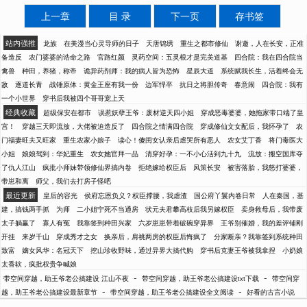
上一章
目 录
下一页
存书签
站内强推
龙族
在美漫当心灵导师的日子
天唐锦绣
重生之都市修仙
谢邀，人在长安，正准
备造反
农门婆婆的诰命之路
官路红颜
灵药空间：五灵根才是完美道基
四合院：我在四合院当
禽兽
种田，养猪，称帝
诡异药剂师：我的病人皆为恐怖
星辰大道
系统赋我长生，活着终会无
敌
逐道长青
战锤原体：黄金王座有我一份
边军悍卒
抗日之将胆传奇
春意闹
四合院：我有
一个小世界
穿书后我被四个哥哥宠上天
经典收藏
超级保安在都市
误惹妖孽王爷：废材逆天四小姐
穿成恶毒婆婆，她拖家带口端了皇
宫！
穿越三天即流放，大佬被迫造反了
四合院之情满四合院
穿成修仙文女配后，我怀孕了
农
门福妻旺夫又旺家
重生农家小娘子
读心！傻闺女认亲后虐哭所有恶人
农女艾丁香
将门毒医大
小姐
娘娘驾到：华妃重生
农女她官拜一品
清穿好孕：一不小心活到九十九
流放：搬空国库夺
了仇人江山
疯批小师妹带领修仙界搞内卷
拒绝嫁给权臣后
凤策长安
被害落胎，我怒打婆婆，
带崽和离
师父，我们去打房子怪吧
最近更新
皇后的容光
侯府忘恩负义？权臣撑腰，我虐渣
国公府丫鬟内卷日常
人在秦国，基
建，搞钱两手抓
为师
二小姐宁死不当通房
状元夫君攀高枝后我另嫁权臣
卖身救母后，我带废
太子躺赢了
寡人有冤
我靠签到种田兴家
六岁崽崽带着破碗穿异界
王爷别催婚，我的差评铺刚
开挂
来岁千山
穿成秀才之女
换亲后，肩祧两房的权臣后悔疯了
分家断亲？我靠签到系统种田
致富
嫡女风华：名冠天下
挖山珍收野味，通过异界大搞代购
穿书后克妻王爷被我拿捏
小奶娘
太香软，疯批权贵争喊娘
-
-
带空间穿越，助王爷老公搞建设 江山不夜
带空间穿越，助王爷老公搞建设txt下载
带空间穿
-
-
越，助王爷老公搞建设最新章节
带空间穿越，助王爷老公搞建设全文阅读
好看的古言小说