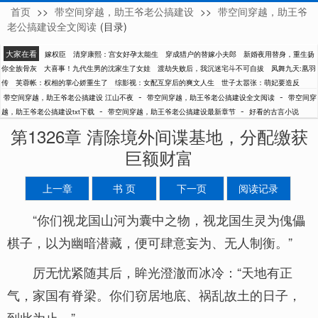
首页
>>
带空间穿越，助王爷老公搞建设
>>
带空间穿越，助王爷
江山不夜
老公搞建设全文阅读
(目录)
大家在看
嫁权臣
清穿康熙：宫女好孕太能生
穿成猎户的替嫁小夫郎
新婚夜用替身，重生扬
你全族骨灰
大喜事！九代生男的沈家生了女娃
渡劫失败后，我沉迷宅斗不可自拔
凤舞九天:凰羽
传
芙蓉帐：权相的掌心娇重生了
综影视：女配互穿后的爽文人生
世子太嚣张：萌妃要造反
-
-
带空间穿越，助王爷老公搞建设 江山不夜
带空间穿越，助王爷老公搞建设全文阅读
带空间穿
-
-
越，助王爷老公搞建设txt下载
带空间穿越，助王爷老公搞建设最新章节
好看的古言小说
第1326章 清除境外间谍基地，分配缴获
巨额财富
上一章
书 页
下一页
阅读记录
“你们视龙国山河为囊中之物，视龙国生灵为傀儡
棋子，以为幽暗潜藏，便可肆意妄为、无人制衡。”
厉无忧紧随其后，眸光澄澈而冰冷：“天地有正
气，家国有脊梁。你们窃居地底、祸乱故土的日子，
到此为止。”