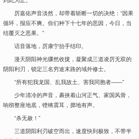
厉嘉佑声音淡然，却带着斩断一切的决绝：“因果
循环，报应不爽。你们种下十七年的恶因，今日，当
结覆灭之恶果。”
话音落地，厉康宁抬手结印。
漫天阴阳神光骤然收拢，凝聚成三道凌厉无双的
阴阳利刃，锁定三名穷途末路的域外修士。
“所有犯我龙国、乱我故土、害我同胞者——”
少年清冷的声音，裹挟着山河正气、家国风骨，
响彻整座地底，铿锵震耳，掷地有声。
“杀无赦！”
三道阴阳利刃破空而出，速度快到极致，不带半