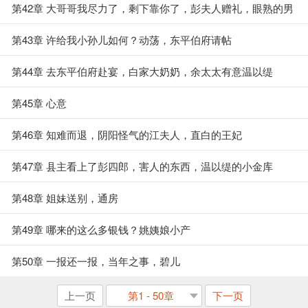
第42章 大哥哥我尽力了，剩下靠你了，彭夫人赠礼，眼熟的男
子
第43章 许给我小孙儿如何？动荡，东平伯府请帖
第44章 去东平伯府赴宴，白家大奶奶，余太太有意温以缇
第45章 心意
第46章 知难而退，阴阳怪气的江夫人，直白的王妃
第47章 县主看上了彭四郎，害人的东西，温以缇的小金库
第48章 姐妹送别，通房
第49章 哪来的这么多银钱？姚姨娘小产
第50章 一报还一报，当年之事，碧儿
上一页
第1 - 50章
下一页