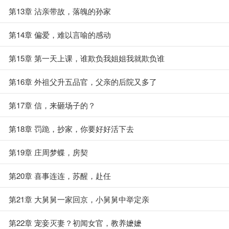
第13章 沾亲带故，落魄的孙家
第14章 偏爱，难以言喻的感动
第15章 第一天上课，谁欺负我姐姐我就欺负谁
第16章 外祖父升五品官，父亲的后院又多了
第17章 信，来砸场子的？
第18章 罚跪，抄家，你要好好活下去
第19章 庄周梦蝶，房契
第20章 喜事连连，苏醒，赴任
第21章 大舅舅一家回京，小舅舅中举定亲
第22章 宠妾灭妻？初闻女官，教养嬷嬷