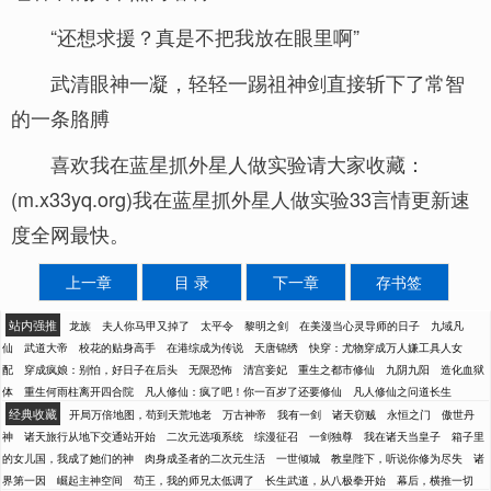
“还想求援？真是不把我放在眼里啊”
武清眼神一凝，轻轻一踢祖神剑直接斩下了常智
的一条胳膊
喜欢我在蓝星抓外星人做实验请大家收藏：
(m.x33yq.org)我在蓝星抓外星人做实验33言情更新速
度全网最快。
上一章
目 录
下一章
存书签
站内强推
龙族
夫人你马甲又掉了
太平令
黎明之剑
在美漫当心灵导师的日子
九域凡
仙
武道大帝
校花的贴身高手
在港综成为传说
天唐锦绣
快穿：尤物穿成万人嫌工具人女
配
穿成疯娘：别怕，好日子在后头
无限恐怖
清宫妾妃
重生之都市修仙
九阴九阳
造化血狱
体
重生何雨柱离开四合院
凡人修仙：疯了吧！你一百岁了还要修仙
凡人修仙之问道长生
经典收藏
开局万倍地图，苟到天荒地老
万古神帝
我有一剑
诸天窃贼
永恒之门
傲世丹
神
诸天旅行从地下交通站开始
二次元选项系统
综漫征召
一剑独尊
我在诸天当皇子
箱子里
的女儿国，我成了她们的神
肉身成圣者的二次元生活
一世倾城
教皇陛下，听说你修为尽失
诸
界第一因
崛起主神空间
苟王，我的师兄太低调了
长生武道，从八极拳开始
幕后，横推一切