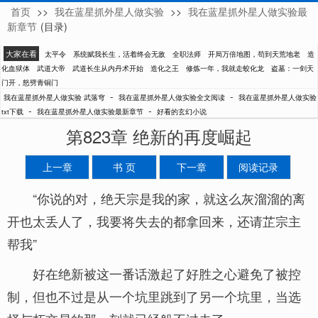
首页
>>
我在蓝星抓外星人做实验
>>
我在蓝星抓外星人做实验最
武落穹
新章节
(目录)
大家在看
太平令
系统赋我长生，活着终会无敌
全职法师
开局万倍地图，苟到天荒地老
造
化血狱体
武道大帝
武道长生从内丹术开始
造化之王
修炼一年，我就走蛟化龙
盗墓：一剑天
门开，怒劈青铜门
-
-
我在蓝星抓外星人做实验 武落穹
我在蓝星抓外星人做实验全文阅读
我在蓝星抓外星人做实验
-
-
txt下载
我在蓝星抓外星人做实验最新章节
好看的玄幻小说
第823章 绝新的再度崛起
上一章
书 页
下一章
阅读记录
“你说的对，绝天宗是我的家，就这么灰溜溜的离
开也太丢人了，我要将失去的都拿回来，还请芷宗主
帮我”
好在绝新被这一番话激起了好胜之心避免了被控
制，但也不过是从一个坑里跳到了另一个坑里，当选