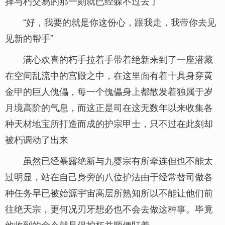
择与朽交易的那一刻就已经躲不过去了
“好，我要的就是你这份心，跟我走，我带你去见
见新的帮手”
满心欢喜的朽手拉着手带着绝新来到了一座潜藏
在空间乱流中的宫殿之中，在这里面有着十具身穿黄
金甲的巨人傀儡，每一个傀儡身上都散发着独属于岁
月境高阶的气息，而这正是司在这无数年以来收集各
种天材地宝所打造而成的护宗甲士，只不过在此刻却
被朽调动了出来
虽然已经暴露绝新与九婴宗有所牵连但也不能太
过明显，站在自己身旁的八位护法由于经常替司做各
种任务早已被始源宇宙高层所熟知所以不能让他们前
往绝天宗，更何况刃牙想必也不会去做这种事。毕竟
他收到的命令就是保护朽并顺便盯着