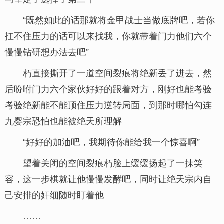
“既然如此的话那就将金甲战士当做底牌吧，若你
扛不住压力的话可以来找我，你就带着门力他们六个
慢慢钻研想办法去吧”
朽直接撕开了一道空间裂痕将绝新丢了进去，然
后吩咐门力六个家伙好好的跟着对方，刚好也能考验
考验绝新能不能顶住压力逆转局面，到那时哪怕勾连
九婴宗恐怕也能被绝天所理解
“好好的加油吧，我期待你能给我一个惊喜啊”
望着关闭的空间裂痕朽脸上缓缓扬起了一抹笑
容，这一步棋就让他慢慢发酵吧，同时让绝天宗内自
己安排的奸细随时盯着他
……