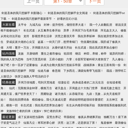
上一页
第1 - 50章
下一页
-
-
剑道圣体的我只想躺平 剑影随心
剑道圣体的我只想躺平全文阅读
剑道圣体的我只想躺平txt
-
-
下载
剑道圣体的我只想躺平最新章节
好看的玄幻小说
大家在看
太平令
九域凡仙
封神：提升悟性，领悟世界大道！
我一个人砍翻乱世
谁说没灵
根不能修仙的？
长生武道：从五禽养生拳开始
异界：开局买下白毛兽耳娘
拜见血主大人
修炼
从简化功法开始
龙符
影视世界生活录
洪荒之最强天帝
我在异界斩神
我在诡异世界加点长
生
穿成反派大佬的心尖宝
盗墓：一剑天门开，怒劈青铜门
凭借属性面板，我肝成了修真大
佬
大明：重开一万次，开局吸功大法
从垂钓诸天开始
长生武道：我在高武世界加点修行
站内强推
龙族
天唐锦绣
重生之都市修仙
轮回塔
继后
种田，养猪，称帝
诡异药剂师：
我的病人皆为恐怖
当年万里觅封侯
王府小媳妇
六零：冷面军官被科研大佬拿捏了
凡人修仙：
疯了吧！你一百岁了还要修仙
从成为企鹅大股东打造娱乐帝国
战锤原体：黄金王座有我一份
剑
道圣体的我只想躺平
阿梨
仙途凡修
春意闹
下乡西北，满级知青带飞祖国！
谍战：强悍特工
人狠话少
快穿之做路人甲苟活的日子
经典收藏
开局万倍地图，苟到天荒地老
综漫征召
肉身成圣者的二次元生活
全知读者视
角：
仙武：无限推演金钟罩，横推万古
诸天盘点：开局盘点十大热门世界
英雄无敌之领主
开
局通天箓，僵尸世界变天了！
黑耀轨迹
诸天佣兵：从吞噬开始
九叔：无敌，从先天道根开
始！
我在轮回攒词条
模拟修仙，我七天速成元婴
师叔祖明明超强却非要摆烂
太古神王
幕
后，横推一切
长生武道：我在高武世界加点修行
长生从内卷肝经验开始
我靠情报系统修炼到武
神
龙族5悼亡者的归来（龙族Ⅴ：悼亡者的归来）
最近更新
成了反派却想当舔狗
蛮荒古界记
帝国权杖
修真从养猪豚开始
独断万古！座下弟
子皆是气运之子
仙落凡尘：将军的掌心娇
洪荒：这三界，还是朕说了算！
鬼道修神
最强修仙