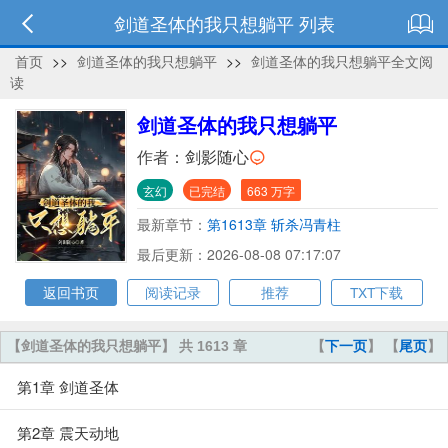
剑道圣体的我只想躺平 列表
首页
>>
剑道圣体的我只想躺平
>>
剑道圣体的我只想躺平全文阅
读
剑道圣体的我只想躺平
作者：
剑影随心
玄幻
已完结
663 万字
最新章节：
第1613章 斩杀冯青柱
最后更新：2026-08-08 07:17:07
返回书页
阅读记录
推荐
TXT下载
【剑道圣体的我只想躺平】 共 1613 章
【
下一页
】 【
尾页
】
第1章 剑道圣体
第2章 震天动地