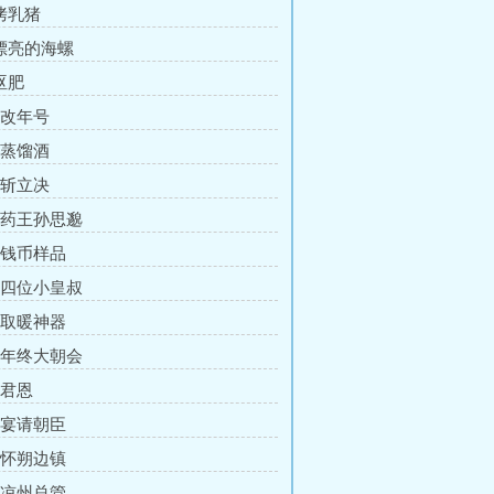
 烤乳猪
 漂亮的海螺
沤肥
 改年号
 蒸馏酒
 斩立决
章 药王孙思邈
章 钱币样品
章 四位小皇叔
章 取暖神器
章 年终大朝会
 君恩
章 宴请朝臣
章 怀朔边镇
章 凉州总管