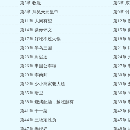
第5章 收服
第6章 
第8章 拜见天元皇帝
第9章 
第11章 大周有望
第12章 
第14章 綦毋怀文
第15章 
第17章 好吃不过火锅
第18章
第20章 半岛三国
第21章
第23章 尉迟迥
第24章
第26章 申国公李穆
第27章
第29章 李药师
第30章
第32章 少小离家老大还
第33章
第35章 暗卫
第36章
第38章 烧烤配酒，越吃越有
第39章
第41章 干一架
第42章
第44章 三场定胜负
第45章
第47章 娶媳妇
第48章