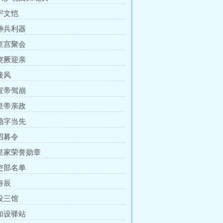
 宇文恺
 神兵利器
 皇宫聚会
 突厥迎亲
接风
 宣帝驾崩
 皇帝亲政
 稳字当先
 招募令
 皇家荣誉勋章
 吏部名单
寿辰
 设三馆
 加设驿站