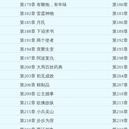
第179章 有鞭炮，有年味
第180章
第182章 雷霆神物
第183
第185章 月氏
第186章
第188章 下诏求书
第189
第191章 两个使者
第192章
第194章 突厥生变
第195
第197章 阿波复仇
第198
第200章 大周百姓药典
第201
第203章 初见成效
第204
第206章 棉制品
第207章
第209章 公主婚事
第210
第212章 欲擒故纵
第213
第215章 小兵吴山
第216章
第218章 步步为营
第219