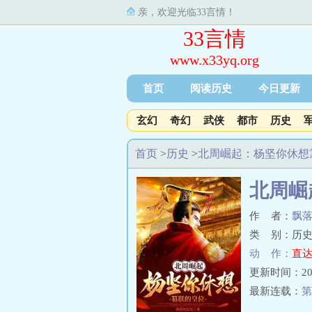
亲，欢迎光临33言情！
33言情
www.x33yq.org
首页
阅读历史
今日更新
玄幻
奇幻
武侠
都市
历史
首页
>
历史
>
北周崛起：杨坚你休想
北周崛
作 者：
飘
类 别：历史
动 作：
直达
更新时间：2025-
最新连载：
第