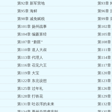
第92章 新军营地
第93章
第95章 海鲜
第96章
第98章 减免赋税
第99章 
第101章 扬州战事
第102章
第104章 编纂算经
第105章
第107章 “剿匪”
第108章
第110章 道人大叔
第111
第113章 代理人
第114
第116章 召见六王
第117
第119章 大宝
第120
第122章 东北设想
第123
第125章 过年礼
第126章
第128章 打铁花
第129
第131章 吐谷浑的未来
第132
第134章 夏州总管虞庆则
第135