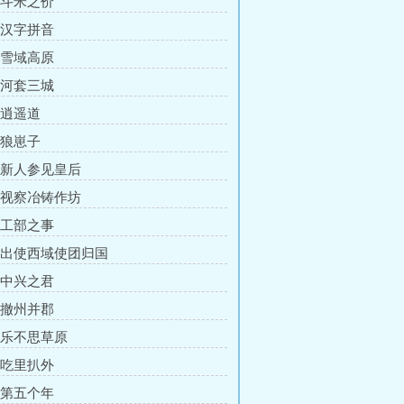
章 斗米之价
章 汉字拼音
章 雪域高原
章 河套三城
 逍遥道
 狼崽子
章 新人参见皇后
章 视察冶铸作坊
章 工部之事
章 出使西域使团归国
章 中兴之君
章 撤州并郡
章 乐不思草原
章 吃里扒外
章 第五个年