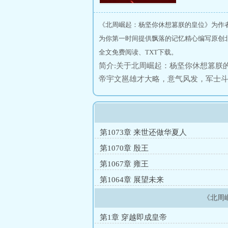
《北周崛起：杨坚你休想篡朕的皇位》为作
为你第一时间提供飘落的记忆精心编写原创
全文免费阅读、TXT下载。
简介:关于北周崛起：杨坚你休想篡朕
帝宇文邕雄才大略，意气风发，军士
汉祖之统一霸业。然！天妒雄主，时
宇文邕长孙——宇文衍。吾定当继承
之英才，励精图治，开疆拓土，创华
第1073章 来世还做华夏人
第1070章 殷王
第1067章 雍王
第1064章 展望未来
《北周
第1章 穿越即成皇帝