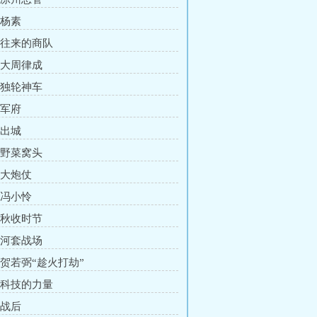
 杨素
章 往来的商队
章 大周律成
章 独轮神车
 军府
 出城
章 野菜窝头
 大炮仗
 冯小怜
章 秋收时节
章 河套战场
章 贺若弼“趁火打劫”
章 科技的力量
 战后