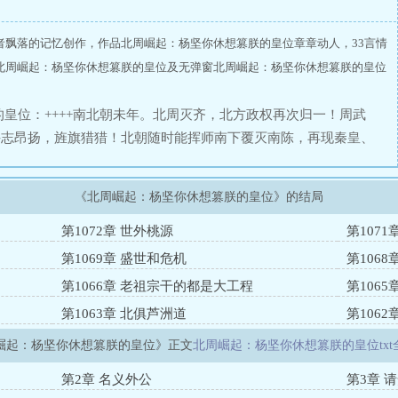
者飘落的记忆创作，作品北周崛起：杨坚你休想篡朕的皇位章章动人，33言情
北周崛起：杨坚你休想篡朕的皇位及无弹窗北周崛起：杨坚你休想篡朕的皇位
的皇位：++++南北朝未年。北周灭齐，北方政权再次归一！周武
斗志昂扬，旌旗猎猎！北朝随时能挥师南下覆灭南陈，再现秦皇、
不我待，武帝早薨，仅三十六岁矣！悲哉！壮哉！哀哉！穿越成为
武帝遗志，北伐突厥，南定陈朝！挫杨氏窃国之野心，收天下有志
《北周崛起：杨坚你休想篡朕的皇位》的结局
夏万世不朽之伟业……
第1072章 世外桃源
第1071
第1069章 盛世和危机
第1068
第1066章 老祖宗干的都是大工程
第1065
第1063章 北俱芦洲道
第106
崛起：杨坚你休想篡朕的皇位》正文
北周崛起：杨坚你休想篡朕的皇位txt
第2章 名义外公
第3章 