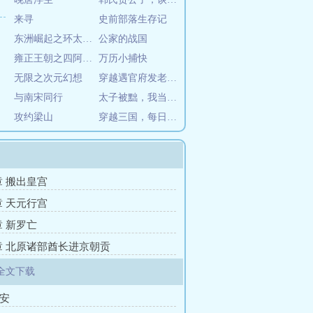
来寻
史前部落生存记
东洲崛起之环太平洋帝国！
公家的战国
雍正王朝之四阿哥传奇
万历小捕快
无限之次元幻想
穿越遇官府发老婆，不领违法！
与南宋同行
太子被黜，我当北凉王领兵千万！
攻约梁山
穿越三国，每日签到横推世界
章 搬出皇宫
章 天元行宫
章 新罗亡
2章 北原诸部酋长进京朝贡
全文下载
请安