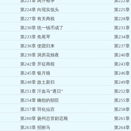
第221章 两汗相争
第222
第224章 向现实低头
第225
第227章 有关商税
第228
第230章 统一钱币成了
第231
第233章 焦尾琴
第234章
第236章 使团归来
第237章
第239章 洞房花烛夜
第240
第242章 开征商税
第243
第245章 银月狼
第246
第248章 故土新归
第249
第251章 汗血马“逐日”
第252
第254章 幽怨的朝臣
第255
第257章 羽化仙宫
第258
第260章 扬州总管尉迟顺
第261
第263章 招驸马
第264