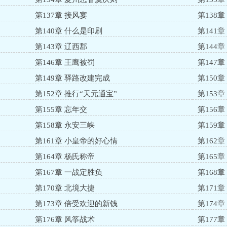
第137章 接风宴
第138章
第140章 什么是印刷
第141
第143章 辽西郡
第144
第146章 王鹰被罚
第147
第149章 驿路改建完成
第150章
第152章 推行“天元通宝”
第153章
第155章 忘年交
第156
第158章 永安三峡
第159章
第161章 小皇帝的好心情
第162章
第164章 杨氏称帝
第165
第167章 一战定胜负
第168
第170章 北境大捷
第171
第173章 倍受欢迎的新钱
第174
第176章 风筝战术
第177章