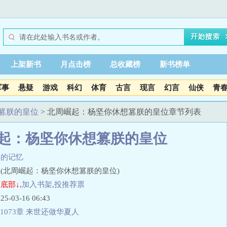
上架新书
月点击榜
总收藏榜
新书榜单
军事
悬疑
游戏
科幻
体育
古言
现言
幻言
仙侠
青
篡朕的皇位
> 北周崛起：杨坚你休想篡朕的皇位章节列表
起：杨坚你休想篡朕的皇位
落的记忆
(北周崛起：杨坚你休想篡朕的皇位)
底部↓
,
加入书架
,
投推荐票
03-16 06:43
1073章 来世还做华夏人