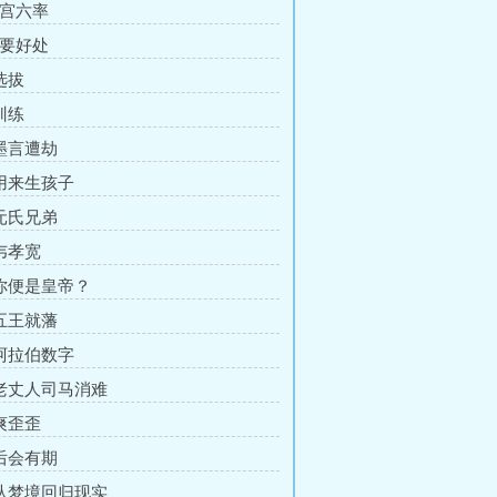
东宫六率
讨要好处
选拔
训练
 墨言遭劫
 用来生孩子
 元氏兄弟
 韦孝宽
 你便是皇帝？
 五王就藩
 阿拉伯数字
 老丈人司马消难
 爽歪歪
 后会有期
 从梦境回归现实