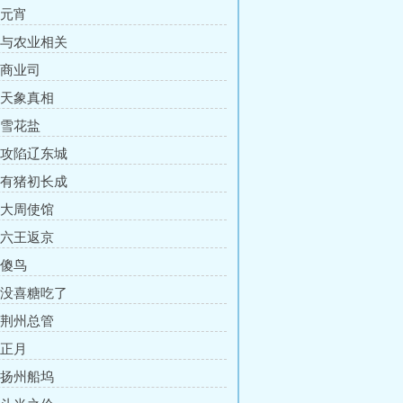
 元宵
章 与农业相关
 商业司
章 天象真相
 雪花盐
章 攻陷辽东城
章 有猪初长成
章 大周使馆
章 六王返京
 傻鸟
章 没喜糖吃了
章 荆州总管
 正月
章 扬州船坞