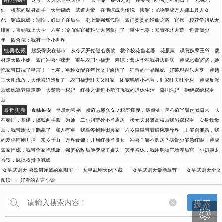
龙族
夫人你马甲又掉了
太平令
黎明之剑
在美漫当心灵导师的日子
九域凡
仙
校花的贴身高手
天唐锦绣
武道大帝
在港综成为传说
快穿：尤物穿成万人嫌工具人女
配
穿成疯娘：别怕，好日子在后头
史上最强炼气期
农门婆婆的诰命之路
官榜
校花学姐从无
绯闻，直到我上大学
六零：冷面军官被科研大佬拿捏了
重生七零：知青在北大荒
也曾似少
年
四合院：我有一个小世界
经典收藏
超级保安在都市
从今天开始随心所欲
救个校花当老婆
花颜策
误惹妖孽王爷：废
材逆天四小姐
农门冲喜小辣妻
重生农门小福妻
港综：曹达华在我身边卧底
穿成恶毒婆婆，她
拖家带口端了皇宫！
七零，冤种女配在年代文里醒悟了
狂帝的一品魔妃
好莱坞娱乐大亨
穿越
三天即流放，大佬被迫造反了
农门福妻旺夫又旺家
团宠锦鲤小福宝，旺家旺夫旺全村
穿成反派
后娘她靠养崽逆袭
大楚第一权妃
红楼之谁也不能打扰我的退休生活
盛世医妃
拒绝嫁给权臣
后
最近更新
食味长安
皇后的容光
侯府忘恩负义？权臣撑腰，我虐渣
国公府丫鬟内卷日常
人
在秦国，基建，搞钱两手抓
为师
二小姐宁死不当通房
状元夫君攀高枝后我另嫁权臣
卖身救母
后，我带废太子躺赢了
寡人有冤
我靠签到种田兴家
六岁崽崽带着破碗穿异界
王爷别催婚，我
的差评铺刚开挂
来岁千山
万界食铺：开局红楼当孤女
冲喜丫鬟不圆房？病骨少爷急红眼
穿成
农家悍媳，我带全家吃饱饭
强娶宿敌后他变成了娇夫
灾年被休，我用购物广场养后宫
小奶娘太
香软，疯批权贵争喊娘
-
-
-
女皇武则天 喜欢鞭尾蝎的卓阁主
女皇武则天txt下载
女皇武则天最新章节
女皇武则天全文
-
阅读
好看的古言小说
搜索
