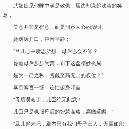
武媚娘见他眸中满是敬佩，唇边却漾起浅淡的笑
意，
笑意并非是得意，而是洞察人心的清明。
她缓缓开口，声音平静：
“旦儿心中所思所想，母后岂会不知？
你道母后步步为营，布下这盘精妙棋局，
是为一己之私，觊觎至高无上的权位？”
李旦闻言一怔，连忙俯身叩首：
“母后误会了，儿臣绝无此意！
儿臣只是佩服母后的智慧谋略，高瞻远瞩。”
“旦儿起来吧，殿内只有我们母子三人，无需如此