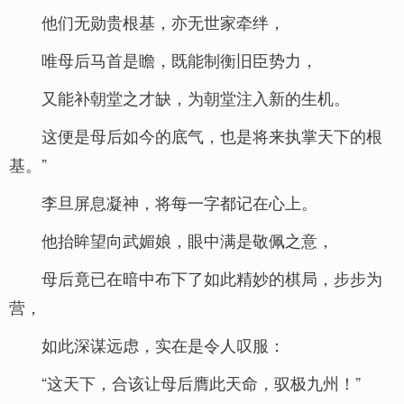
他们无勋贵根基，亦无世家牵绊，
唯母后马首是瞻，既能制衡旧臣势力，
又能补朝堂之才缺，为朝堂注入新的生机。
这便是母后如今的底气，也是将来执掌天下的根
基。”
李旦屏息凝神，将每一字都记在心上。
他抬眸望向武媚娘，眼中满是敬佩之意，
母后竟已在暗中布下了如此精妙的棋局，步步为
营，
如此深谋远虑，实在是令人叹服：
“这天下，合该让母后膺此天命，驭极九州！”