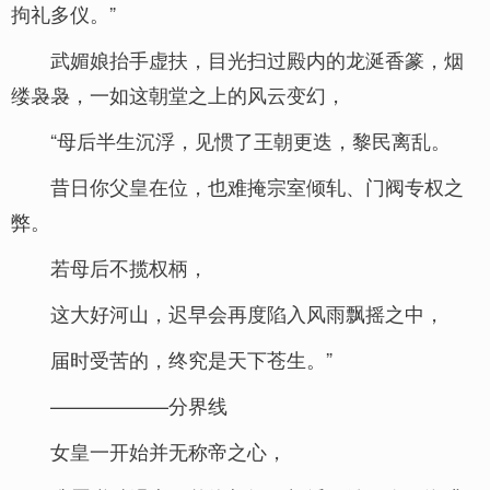
拘礼多仪。”
武媚娘抬手虚扶，目光扫过殿内的龙涎香篆，烟
缕袅袅，一如这朝堂之上的风云变幻，
“母后半生沉浮，见惯了王朝更迭，黎民离乱。
昔日你父皇在位，也难掩宗室倾轧、门阀专权之
弊。
若母后不揽权柄，
这大好河山，迟早会再度陷入风雨飘摇之中，
届时受苦的，终究是天下苍生。”
——————分界线
女皇一开始并无称帝之心，