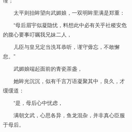
谨；
太平则抬眸望向武媚娘，一双明眸里满是郑重：
“母后眉宇似凝隐忧，料想此中必有关乎社稷安危
的腹心要事叮嘱我兄妹二人，
儿臣与皇兄定当洗耳恭听，谨守毋忘，不敢懈
怠。”
武媚娘端起面前的青瓷茶盏，
她眸光沉沉，似有千言万语凝聚其中，良久，才
缓缓道：
“是，母后心中忧虑，
满朝文武，心思各异，鱼龙混杂，并非真心臣服
于母后。