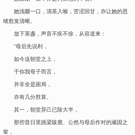
她浅啜一口，清茶入喉，苦涩回甘，亦让她的思
绪愈发清晰。
放下茶盏，声音不疾不徐，从容道来：
“母后先说利，
如今这朝堂之上，
于你我母子而言，
并非全是困局，
亦有几分胜算。
其一，朝堂异己已除大半，
那些昔日里跳梁跋扈、公然与母后作对的顽固之
辈，