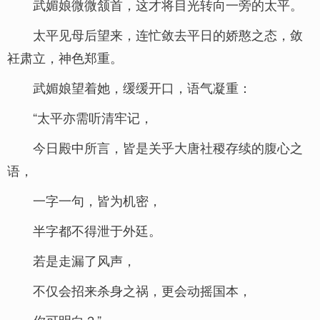
武媚娘微微颔首，这才将目光转向一旁的太平。
太平见母后望来，连忙敛去平日的娇憨之态，敛
衽肃立，神色郑重。
武媚娘望着她，缓缓开口，语气凝重：
“太平亦需听清牢记，
今日殿中所言，皆是关乎大唐社稷存续的腹心之
语，
一字一句，皆为机密，
半字都不得泄于外廷。
若是走漏了风声，
不仅会招来杀身之祸，更会动摇国本，