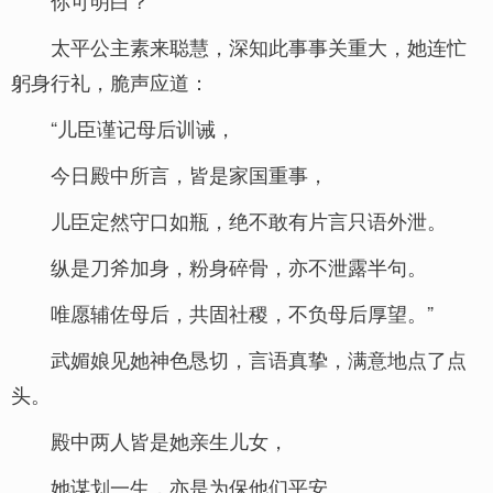
你可明白？”
太平公主素来聪慧，深知此事事关重大，她连忙
躬身行礼，脆声应道：
“儿臣谨记母后训诫，
今日殿中所言，皆是家国重事，
儿臣定然守口如瓶，绝不敢有片言只语外泄。
纵是刀斧加身，粉身碎骨，亦不泄露半句。
唯愿辅佐母后，共固社稷，不负母后厚望。”
武媚娘见她神色恳切，言语真挚，满意地点了点
头。
殿中两人皆是她亲生儿女，
她谋划一生，亦是为保他们平安。