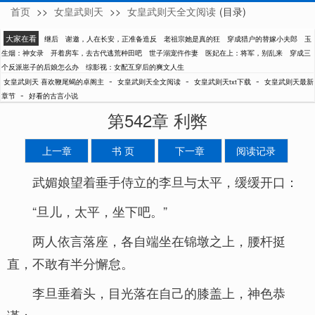
首页
>>
女皇武则天
>>
女皇武则天全文阅读
(目录)
喜欢鞭尾蝎的卓阁主
大家在看
继后
谢邀，人在长安，正准备造反
老祖宗她是真的狂
穿成猎户的替嫁小夫郎
玉
生烟：神女录
开着房车，去古代逃荒种田吧
世子溺宠仵作妻
医妃在上：将军，别乱来
穿成三
个反派崽子的后娘怎么办
综影视：女配互穿后的爽文人生
-
-
-
女皇武则天 喜欢鞭尾蝎的卓阁主
女皇武则天全文阅读
女皇武则天txt下载
女皇武则天最新
-
章节
好看的古言小说
第542章 利弊
上一章
书 页
下一章
阅读记录
武媚娘望着垂手侍立的李旦与太平，缓缓开口：
“旦儿，太平，坐下吧。”
两人依言落座，各自端坐在锦墩之上，腰杆挺
直，不敢有半分懈怠。
李旦垂着头，目光落在自己的膝盖上，神色恭