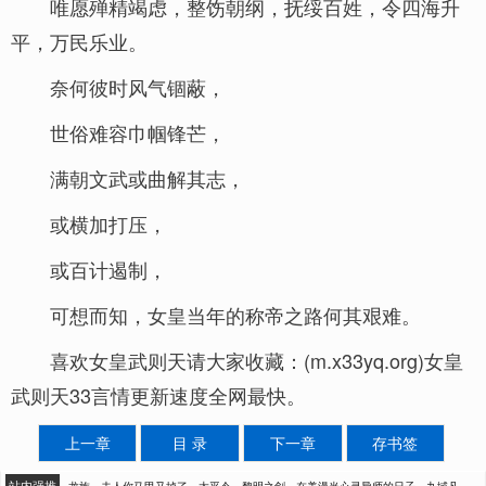
唯愿殚精竭虑，整饬朝纲，抚绥百姓，令四海升
平，万民乐业。
奈何彼时风气锢蔽，
世俗难容巾帼锋芒，
满朝文武或曲解其志，
或横加打压，
或百计遏制，
可想而知，女皇当年的称帝之路何其艰难。
喜欢女皇武则天请大家收藏：(m.x33yq.org)女皇
武则天33言情更新速度全网最快。
上一章
目 录
下一章
存书签
站内强推