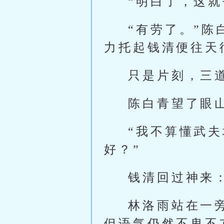
“明白了，这就
“有劳了。”
力托起钱清便往天
只是片刻，三
陈白青望了眼
“我不算懂武
好？”
钱清回过神来
林洛雨站在一
但语气仍然不卑不