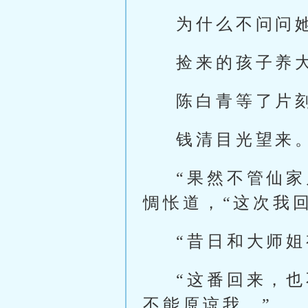
为什么不问问
捡来的孩子养
陈白青等了片
钱清目光望来
“果然不管仙
惆怅道，“这次我
“昔日和大师
“这番回来，
不能原谅我。”