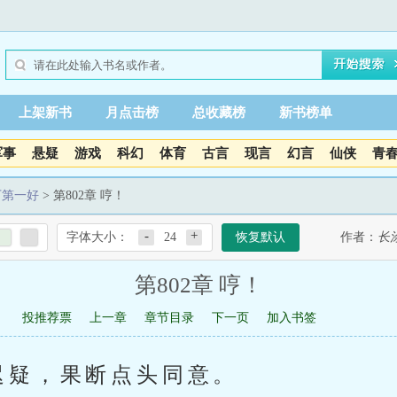
上架新书
月点击榜
总收藏榜
新书榜单
军事
悬疑
游戏
科幻
体育
古言
现言
幻言
仙侠
青
下第一好
> 第802章 哼！
-
+
字体大小：
24
恢复默认
作者：
长
第802章 哼！
投推荐票
上一章
章节目录
下一页
加入书签
迟疑，果断点头同意。