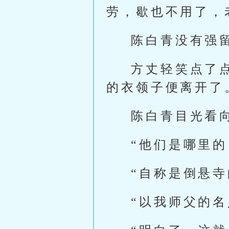
劳，歇也不用了，
陈白青没有强
方丈轻笑点了
的衣领子便离开了
陈白青目光看
“他们是哪里的
“自称是倒悬寺
“以我师父的