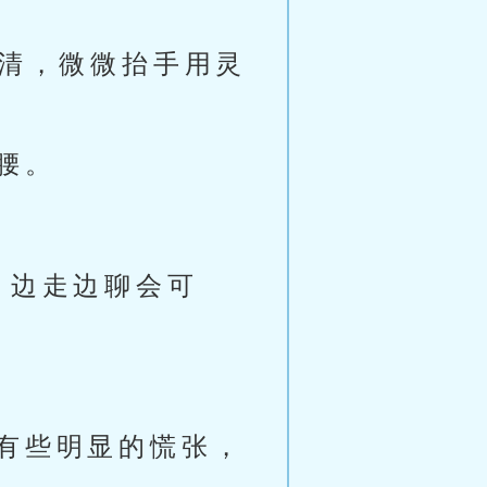
钱清，微微抬手用灵
腰。
，边走边聊会可
有些明显的慌张，