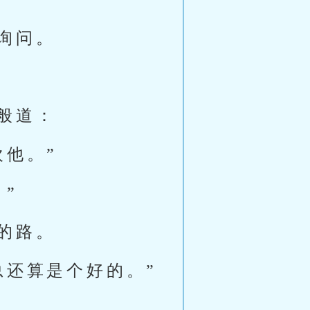
询问。
般道：
他。”
”
的路。
总还算是个好的。”