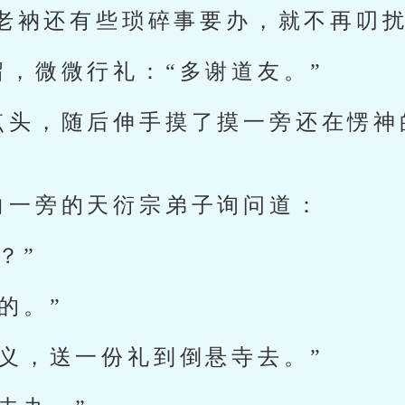
老衲还有些琐碎事要办，就不再叨扰
留，微微行礼：“多谢道友。”
点头，随后伸手摸了摸一旁还在愣神
。
向一旁的天衍宗弟子询问道：
？”
的。”
名义，送一份礼到倒悬寺去。”