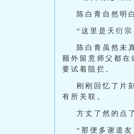
陈白青自然明
“这里是天衍
陈白青虽然未
额外留意师父都在
要试着阻拦。
刚刚回忆了片
有所关联。
方丈了然的点
“那便多谢道