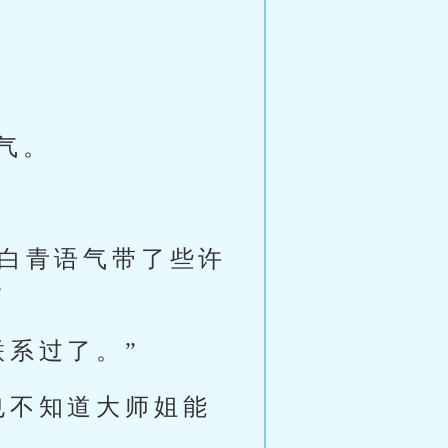
气。
陈白青语气带了些许
”
联系过了。”
也不知道大师姐能