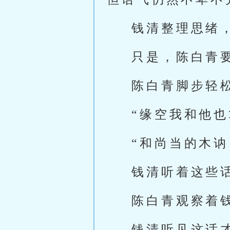
钱清整理思绪
只是，陈白青
陈白青脚步轻
“缘空我和他
“和尚当的木
钱清听着这些
陈白青观察着
钱清听见这话