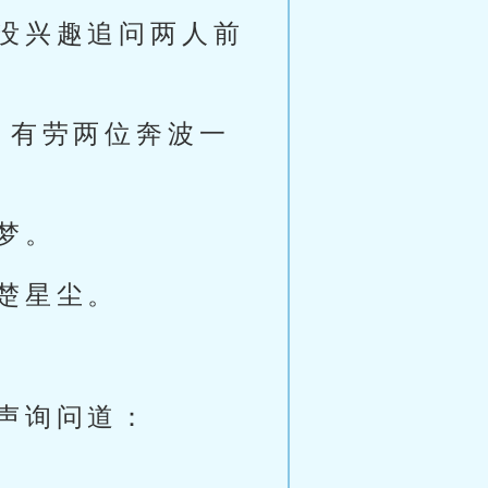
没兴趣追问两人前
，有劳两位奔波一
梦。
楚星尘。
声询问道：