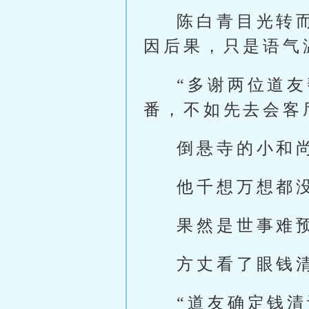
陈白青目光转
因后果，只是语气
“多谢两位道
番，不如先去会客
倒悬寺的小和
他千想万想都
果然是世事难
方丈看了眼钱
“道友确定钱清