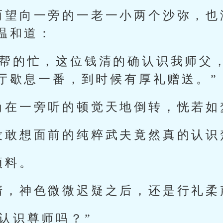
而望向一旁的一老一小两个沙弥，也
温和道：
友帮的忙，这位钱清的确认识我师父
厅歇息一番，到时候有厚礼赠送。”
尚在一旁听的顿觉天地倒转，恍若如
没敢想面前的纯粹武夫竟然真的认识
预料。
清，神色微微迟疑之后，还是行礼柔
认识尊师吗？”