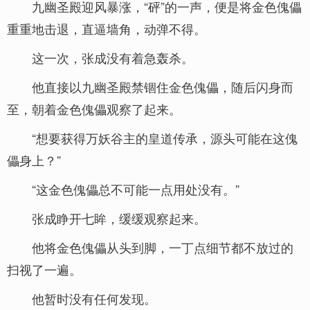
九幽圣殿迎风暴涨，“砰”的一声，便是将金色傀儡
重重地击退，直逼墙角，动弹不得。
这一次，张成没有着急轰杀。
他直接以九幽圣殿禁锢住金色傀儡，随后闪身而
至，朝着金色傀儡观察了起来。
“想要获得万妖谷主的皇道传承，源头可能在这傀
儡身上？”
“这金色傀儡总不可能一点用处没有。”
张成睁开七眸，缓缓观察起来。
他将金色傀儡从头到脚，一丁点细节都不放过的
扫视了一遍。
他暂时没有任何发现。