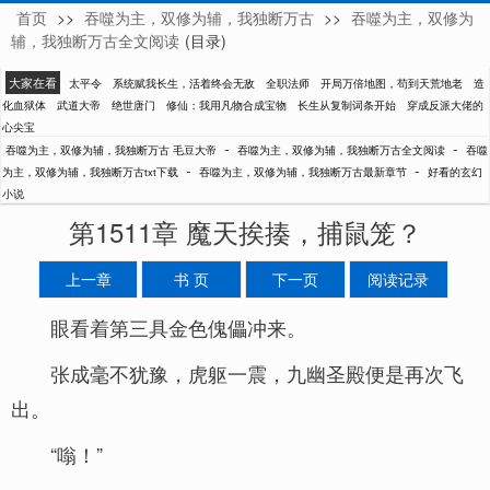
首页
>>
吞噬为主，双修为辅，我独断万古
>>
吞噬为主，双修为
毛豆大帝
辅，我独断万古全文阅读
(目录)
大家在看
太平令
系统赋我长生，活着终会无敌
全职法师
开局万倍地图，苟到天荒地老
造
化血狱体
武道大帝
绝世唐门
修仙：我用凡物合成宝物
长生从复制词条开始
穿成反派大佬的
心尖宝
-
-
吞噬为主，双修为辅，我独断万古 毛豆大帝
吞噬为主，双修为辅，我独断万古全文阅读
吞噬
-
-
为主，双修为辅，我独断万古txt下载
吞噬为主，双修为辅，我独断万古最新章节
好看的玄幻
小说
第1511章 魔天挨揍，捕鼠笼？
上一章
书 页
下一页
阅读记录
眼看着第三具金色傀儡冲来。
张成毫不犹豫，虎躯一震，九幽圣殿便是再次飞
出。
“嗡！”