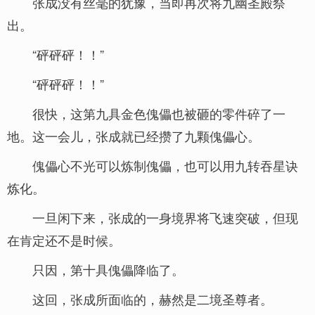
张成没有丝毫的犹豫，当即再次将九幽圣殿祭
出。
“砰砰砰！！”
“砰砰砰！！”
很快，这第九具金色傀儡也被砸的零件碎了一
地。这一会儿，张成就已经攒了九颗傀儡心。
傀儡心不光可以炼制傀儡，也可以用九转吞星诀
炼化。
一旦闲下来，张成的一身境界将飞速突破，但现
在肯定还不是时候。
只因，第十具傀儡降临了。
这回，张成所面临的，赫然是二境圣尊者。