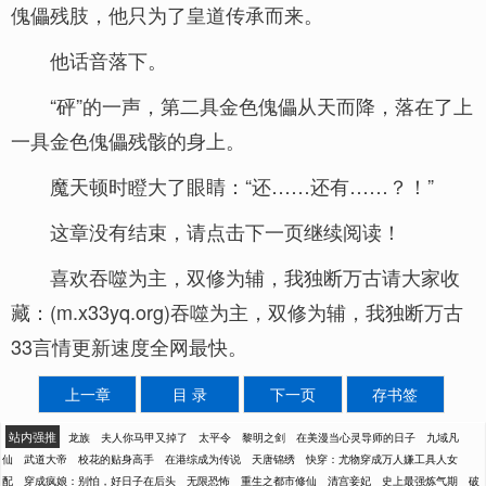
傀儡残肢，他只为了皇道传承而来。
他话音落下。
“砰”的一声，第二具金色傀儡从天而降，落在了上
一具金色傀儡残骸的身上。
魔天顿时瞪大了眼睛：“还……还有……？！”
这章没有结束，请点击下一页继续阅读！
喜欢吞噬为主，双修为辅，我独断万古请大家收
藏：(m.x33yq.org)吞噬为主，双修为辅，我独断万古
33言情更新速度全网最快。
上一章
目 录
下一页
存书签
站内强推
龙族
夫人你马甲又掉了
太平令
黎明之剑
在美漫当心灵导师的日子
九域凡
仙
武道大帝
校花的贴身高手
在港综成为传说
天唐锦绣
快穿：尤物穿成万人嫌工具人女
配
穿成疯娘：别怕，好日子在后头
无限恐怖
重生之都市修仙
清宫妾妃
史上最强炼气期
破