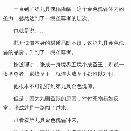
一直到了第九具傀儡降临，这个金色傀儡体内的
圣力，赫然达到了一境圣尊者的层次。
也就是说……
抛开傀儡本身的材质品阶不谈，这第九具金色傀
儡的品阶，升到了一境圣尊者。
按道理讲，张成一身境界五境小成圣王，别说一
境圣尊者、巅峰圣王，就连大成圣王都难以对付。
他根本不可能打到第九具金色傀儡。
但是，因为九幽圣殿的原因，对付死物易如反
掌，张成就是一路闯了过来。
眼看着第九具金色傀儡冲来。