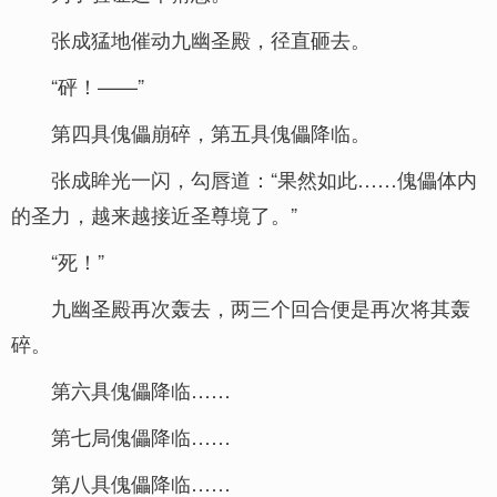
张成猛地催动九幽圣殿，径直砸去。
“砰！——”
第四具傀儡崩碎，第五具傀儡降临。
张成眸光一闪，勾唇道：“果然如此……傀儡体内
的圣力，越来越接近圣尊境了。”
“死！”
九幽圣殿再次轰去，两三个回合便是再次将其轰
碎。
第六具傀儡降临……
第七局傀儡降临……
第八具傀儡降临……