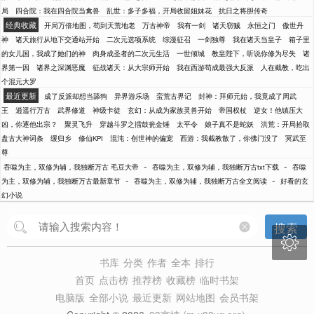
局
四合院：我在四合院当禽兽
乱世：多子多福，开局收留姐妹花
抗日之将胆传奇
经典收藏
开局万倍地图，苟到天荒地老
万古神帝
我有一剑
诸天窃贼
永恒之门
傲世丹
神
诸天旅行从地下交通站开始
二次元选项系统
综漫征召
一剑独尊
我在诸天当皇子
箱子里
的女儿国，我成了她们的神
肉身成圣者的二次元生活
一世倾城
教皇陛下，听说你修为尽失
诸
界第一因
诸界之深渊恶魔
征战诸天：从大宗师开始
我在西游苟成最强大反派
人在截教，吃出
个混元大罗
最近更新
成了反派却想当舔狗
异界游乐场
蛮荒古界记
封神：拜师元始，我竟成了周武
王
逍遥行万古
武界修道
神级卡徒
玄幻：从成为家族灵兽开始
帝国权杖
逆女！他镇压大
凶，你逐他出宗？
聚灵飞升
穿越斗罗之擂鼓瓮金锤
太平令
娘子真不是蛇妖
洪荒：开局拾取
盘古大神词条
缓归乡
修仙KPI
混沌：创世神的偏宠
西游：我截教散了，你佛门没了
冥武至
尊
-
-
吞噬为主，双修为辅，我独断万古 毛豆大帝
吞噬为主，双修为辅，我独断万古txt下载
吞噬
-
-
为主，双修为辅，我独断万古最新章节
吞噬为主，双修为辅，我独断万古全文阅读
好看的玄
幻小说
搜索

书库
分类
作者
全本
排行
首页
点击榜
推荐榜
收藏榜
临时书架
电脑版
全部小说
最近更新
网站地图
会员书架