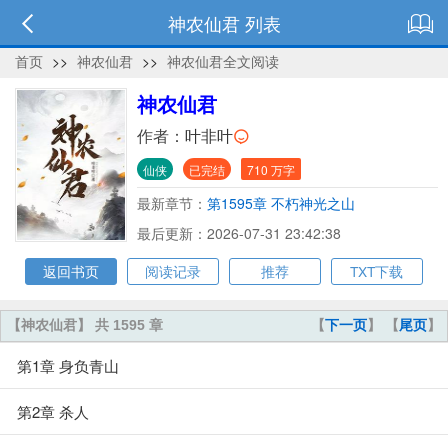
神农仙君 列表
首页
>>
神农仙君
>>
神农仙君全文阅读
神农仙君
作者：
叶非叶
仙侠
已完结
710 万字
最新章节：
第1595章 不朽神光之山
最后更新：2026-07-31 23:42:38
返回书页
阅读记录
推荐
TXT下载
【神农仙君】 共 1595 章
【
下一页
】 【
尾页
】
第1章 身负青山
第2章 杀人