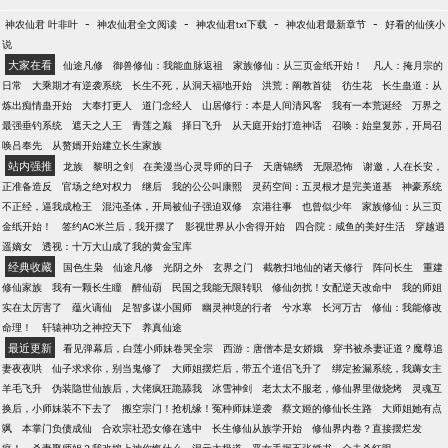
-
-
-
-
神农仙君 叶非叶
神农仙君全文阅读
神农仙君txt下载
神农仙君最新章节
好看的仙侠小
说
大家在看
仙途凡修
御兽修仙：我能血脉返祖
家族修仙：从三页金纸开始！
凡人：掩月宗的
日常
大乘期才有逆袭系统
长生不死，从洞天福地开始
洪荒：阐教首徒
彷生花
长生蛊道：从
炼出痴情蛊开始
大奉打更人
道门念经人
山居修行：本是人间清风客
我有一本荒诞经
万界之
最强垂钓系统
遮天之人王
青莲之巅
择日飞升
从天庭开始打造神话
召唤：始皇复苏，开局召
唤吕奉先
从赘婿开始建立长生家族
站内强推
龙族
黎明之剑
在美漫当心灵导师的日子
天唐锦绣
无限恐怖
谢邀，人在长安，
正准备造反
官场之绝对权力
继后
我的公公叫康熙
灵药空间：五灵根才是完美道基
神豪系统
不正经，逼我成枪王
混沌圣体，开局被仙子强迫双修
京港往事
也曾似少年
家族修仙：从三页
金纸开始！
签约AC米兰后，我开摆了
影视世界从小舍得开始
四合院：咸鱼的美好生活
穿越逍
遥嫡女
透视：十万大山成了我的黄金宝库
经典收藏
国色生枭
仙途凡修
光阴之外
玄界之门
截教扫地仙的诸天修行
阵问长生
重建
修仙家族
我有一颗长生瞳
醉仙葫
民国之我能无限转职
修仙勿扰！女配逆天改命中
我的师姐
实在太厉害了
蕴火谪仙
足智多谋小国师
幽灵神境的行者
兮水寒
长河万古
修仙：我能修改
命理！
轩辕神功之神控天下
养真仙途
最近更新
看见弹幕后，白莲小师妹卷哭全宗
西游：唐僧本是女娇娥
穿书被杀妻证道？魔尊追
妻夜夜哄
仙子求求你，别当鬼修了
大师姐摆烂后，带五个道侣飞升了
绑定捡漏系统，我薅女主
羊毛飞升
伪装隐世仙族后，大佬疯狂跪舔我
冰雪神剑
老太太不服老，修仙界里做烧烤
灵魂互
换后，小师妹装不下去了
搬空宗门！抢机缘！冤种师妹逆袭
蔡文姬的修仙长生路
大师姐她有点
飒
本掌门负债成仙
合欢宗社恐女修在逃中
长生修仙从族学开始
修仙界内卷？直接摆烂发