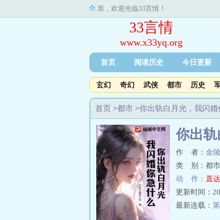
亲，欢迎光临33言情！
33言情
www.x33yq.org
首页
阅读历史
今日更新
玄幻
奇幻
武侠
都市
历史
首页
>
都市
>
你出轨白月光，我闪婚
你出轨
作 者：
金
类 别：都市
动 作：
直达
更新时间：2026-
最新连载：
第