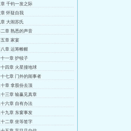
章 千钧一发之际
章 怀疑自我
章 大闹苏氏
二章 熟悉的声音
五章 家宴
八章 运筹帷幄
十一章 护犊子
十四章 火星撞地球
十七章 门外的闹事者
十章 拿股份去顶
十三章 输赢见真章
十六章 自有办法
十九章 东窗事发
十二章 坐等签字
十五章 盲目且自信