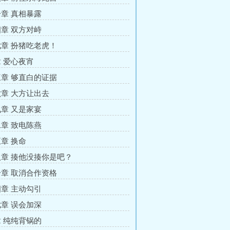
章 真相暴露
章 双方对峙
章 扮猪吃老虎！
 爱心夜宵
章 够直白的证据
章 大方让出去
章 又是家宴
章 致电陈燕
章 换命
章 揍他没揍你是吧？
章 取消合作资格
章 主动勾引
章 误会加深
 纯纯背锅的