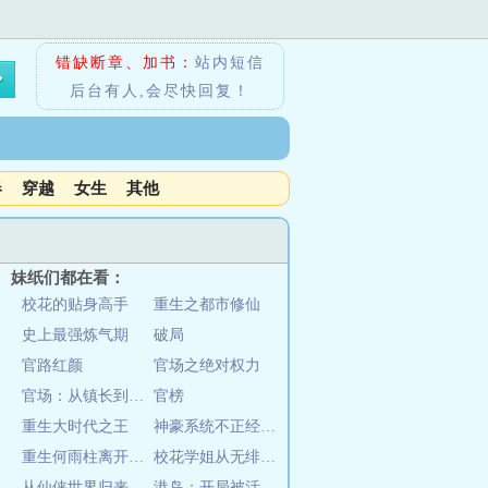
错缺断章、加书：
站内短信
后台有人,会尽快回复！
春
穿越
女生
其他
妹纸们都在看：
校花的贴身高手
重生之都市修仙
史上最强炼气期
破局
官路红颜
官场之绝对权力
官场：从镇长到封疆大吏！
官榜
重生大时代之王
神豪系统不正经，逼我成枪王
重生何雨柱离开四合院
校花学姐从无绯闻，直到我上大学
从仙侠世界归来
港岛：开局被活埋，我从横推港岛