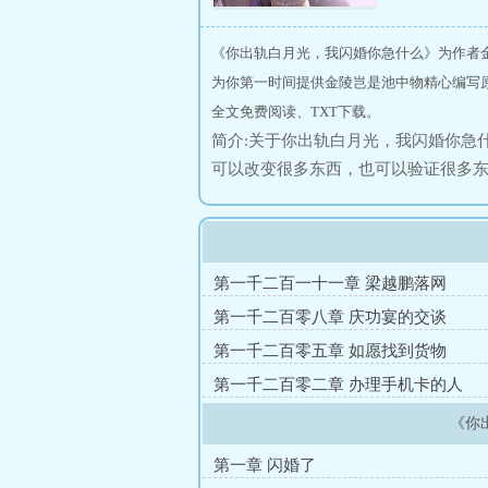
《你出轨白月光，我闪婚你急什么》为作者
为你第一时间提供金陵岂是池中物精心编写
全文免费阅读、TXT下载。
简介:关于你出轨白月光，我闪婚你急
可以改变很多东西，也可以验证很多
苏玉娜事业趋于稳定，郑安远的家中
向苏玉娜求了婚，却没想到她的白月
并立马去接机白月光。在这一刻，郑安
了”。于是他选择听从家里安排联姻，
第一千二百一十一章 梁越鹏落网
疯了，她立马甩开白月光，找到郑安远
第一千二百零八章 庆功宴的交谈
漠：“你为什么会觉得，你只要回头，
第一千二百零五章 如愿找到货物
第一千二百零二章 办理手机卡的人
《你
第一章 闪婚了