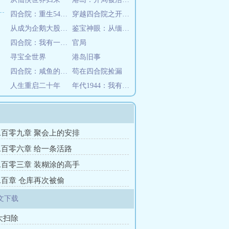
四合院：重生54年，邻居傻柱
穿越四合院之开局落户四合院
从成为企鹅大股东打造娱乐帝国
鉴宝神眼：从缅北逃亡开始
四合院：我有一个小世界
官局
寻宝全世界
港岛旧事
四合院：咸鱼的美好生活
苟在四合院捡漏
人生重启二十年
年代1944：我有空间囤货种田
百零九章 聚会上的安排
百零六章 给一条活路
百零三章 装糊涂的高手
百章 仓库再次被偷
文下载
大扫除