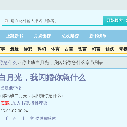
上架新书
月点击榜
总收藏榜
新书榜单
军事
悬疑
游戏
科幻
体育
古言
现言
幻言
仙侠
青
你急什么
> 你出轨白月光，我闪婚你急什么章节列表
白月光，我闪婚你急什么
陵岂是池中物
(你出轨白月光，我闪婚你急什么)
底部↓
,
加入书架
,
投推荐票
08-07 00:24
一千二百一十一章 梁越鹏落网