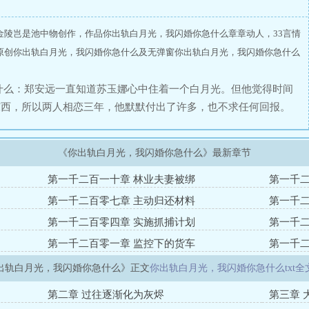
金陵岂是池中物创作，作品你出轨白月光，我闪婚你急什么章章动人，33言情
原创你出轨白月光，我闪婚你急什么及无弹窗你出轨白月光，我闪婚你急什么
什么：郑安远一直知道苏玉娜心中住着一个白月光。但他觉得时间
东西，所以两人相恋三年，他默默付出了许多，也不求任何回报。
也频繁催婚，当他觉得可以进一步发展的时候，便在自己生日当天
光回来了。一切突然变得失控起来。苏玉娜拒绝了郑安远的求婚，
《你出轨白月光，我闪婚你急什么》最新章节
远就知道自己输了。三年的默默相伴，抵不过他的一句“我回来
闪婚了别人。当郑安远默默收拾东西走后，得知真相的苏玉娜却
第一千二百一十章 林业夫妻被绑
第一千二
，哭的梨花带雨。“安远，你……不要我了吗？”郑安远语气淡
第一千二百零七章 主动归还材料
第一千二
我就会一直在呢？”
第一千二百零四章 实施抓捕计划
第一千二
第一千二百零一章 监控下的货车
第一千二
出轨白月光，我闪婚你急什么》正文
你出轨白月光，我闪婚你急什么txt全
第二章 过往逐渐化为灰烬
第三章 