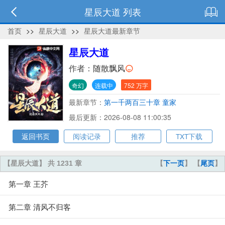
星辰大道 列表
首页
>>
星辰大道
>>
星辰大道最新章节
星辰大道
作者：
随散飘风
奇幻
连载中
752 万字
最新章节：
第一千两百三十章 童家
最后更新：2026-08-08 11:00:35
返回书页
阅读记录
推荐
TXT下载
【星辰大道】 共 1231 章
【
下一页
】 【
尾页
】
第一章 王芥
第二章 清风不归客