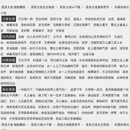
-
-
-
-
星辰大道 随散飘风
星辰大道全文阅读
星辰大道txt下载
星辰大道最新章节
好看的奇幻
小说
大家在看
万古第一神
荒古武神
星辰大道
国王
蛊真人
帝皇的告死天使
仙逆
傲魂星
云
修魔有道
系统供应商
逆天邪神
无限蓄力系统
王国在我脚下
吞噬九重天
重生之极道人
皇
无限血核
灵剑尊
穿梭诸天
龙符
天珠变
站内强推
龙族
夫人你马甲又掉了
太平令
黎明之剑
在美漫当心灵导师的日子
九域凡
仙
校花的贴身高手
武道大帝
天唐锦绣
在港综成为传说
快穿：尤物穿成万人嫌工具人女
配
穿成疯娘：别怕，好日子在后头
重生之都市修仙
无限恐怖
史上最强炼气期
破局
清宫妾
妃
神豪系统不正经，逼我成枪王
签约AC米兰后，我开摆了
仙途凡修
经典收藏
万古天帝
剑道第一仙
奇幻诸天之旅
综漫：从在地错捡到女神开始
无限之史上最
强主神
影视世界：从庆余年开始
从一人之下开始播种万界
诸天：带着奎托斯杀穿万界
诸天大
皇帝
诸天旅游家
漫威之怪物猎人大世界
从一人开始浪迹诸天
闹腾诸天，不正经的系统
某美
漫的医生
我欲封天
巫师亚伯
佣兵与冒险家
无极使徒
御兽：我有无数神话级宠物
女神的酒
馆经营日志
最近更新
一剑惊天下，可她身后的男人更可怕！
盗梦千年
大周第一武夫
废灵根修炼慢？但
我长生不死啊！
凡人修仙：疯了吧！你一百岁了还要修仙
剑来：谪仙临世，开局娶妻宁姚
天骄
战纪
玄幻：人在废丹房，我能合成万物
凡人修仙：从废丹房杂役开始
雾临时代
看守废丹房五
年，我靠变废为宝证道成仙
武道长生：从猎户开始加点修行
囚仙塔
刚抽中SSS级天赋，你跟我
说游戏停服
开局废柴师叔祖，收徒返还躺平成仙
剑斩仙门
剑动仙朝
逆天邪神：师尊，你不太
对劲
方舟驯龙师在异世界掀起恐龙狂潮
兽血三国之兽族崛起
-
-
-
-
星辰大道 随散飘风
星辰大道txt下载
星辰大道最新章节
星辰大道全文阅读
好看的奇幻