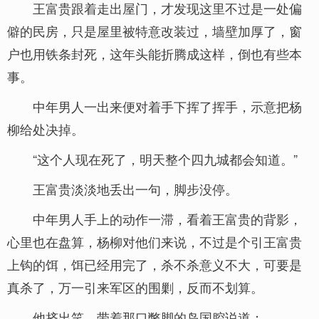
王富贵跟着走出屋门，才发现这里不过是一处偏
僻的民房，只是屋里被特意改装过，墙壁加厚了，窗
户也用铁条封死，这年头能折腾成这样，倒也有些本
事。
中年男人一出来便对着手下挥了挥手，示意把杨
柳给处决掉。
“这个人现在死了，明天整个四九城都会知道。”
王富贵淡淡地丢出一句，脚步没停。
中年男人手上的动作一滞，看着王富贵的背影，
心里也在盘算，杨柳对他们来说，不过是个引王富贵
上钩的饵，饵已经用完了，杀不杀意义不大，可要是
真杀了，万一引来军区的围剿，反而不划算。
他挤出笑，带着那口蹩脚的岛国腔说道：