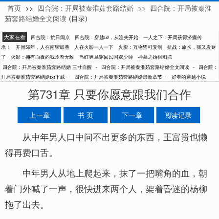
首页
>>
四合院：开局被秦淮茹套路结婚
>>
四合院：开局被秦淮
三寸自醒
茹套路结婚全文阅读
(目录)
大家在看
四合院：抗日闯京
四合院：穿越52，从渔夫开始
一人之下：开局获得济癫传
承！
开局59年，人在南锣鼓巷
人在火影一人一下
火影：万物皆可复制
抗战：旅长，我又发财
了
火影：拥有面板的我逐渐无敌
当红男旦穿回民国嫁少帅
神墓之始祖图腾
-
-
四合院：开局被秦淮茹套路结婚 三寸自醒
四合院：开局被秦淮茹套路结婚全文阅读
四合院：
-
-
开局被秦淮茹套路结婚txt下载
四合院：开局被秦淮茹套路结婚最新章节
好看的穿越小说
第731章 只要你愿意跟我们合作
上一章
书 页
下一章
阅读记录
从中年男人口中问不出更多的东西，王富贵也懒
得再费口舌。
中年男人从地上爬起来，抹了一把嘴角的血，朝
着门外喊了一声，很快进来两个人，架着昏迷的杨柳
拖了出去。