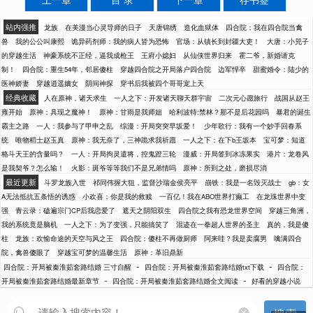
站内强推
龙族
在美漫当心灵导师的日子
天唐锦绣
造化血狱体
四合院：我在四合院当禽
兽
我的公公叫康熙
诡异药剂师：我的病人皆为恐怖
官场：从镇长到封疆大吏！
大唐：小兕子
的穿越生活
神豪系统不正经，逼我成枪王
王府小媳妇
从仙侠世界归来
霍二爷，新婚请克
制！
四合院：重生54年，邻居傻柱
穿越四合院之开局落户四合院
边军悍卒
甜蜜婚令：陆少的
医神娇妻
穿越逍遥嫡女
阴间神探
穿书后我被四个哥哥宠上天
经典收藏
人在原神，诸天求生
一人之下：开发诸天聊天群宇宙
二次元心愿旅行
战国从赵王
雍开始
原神：具现之魔神！
原神：甘雨是我师姐
哈利波特:禁林？那不是后花园吗
暴君的诞生
霸主之路
一人：我参与了甲申之乱
综漫：开局突突早坂爱！
少年歌行：我有一个妙手回春系
统
唯物稻士赵玉真
原神：我无奈了，三神跪求我祈愿
一人之下：在下b王坂本
宝可梦：知道
格斗天王的含量吗？
一人：开局拘灵遣将，控鬼蹬三轮
漫威：开局签到冰冻果实
港片：龙卷风
是我契爷？怎么输！
火影：斑爷等等我们不是兄弟情吗
原神：所到之处，磨损尽消
最近更新
斗罗龙族入世
祁同伟握大狙，监督沙瑞金侯亮平
崩铁：我是一名毁灭战士
gb：女
A无法抵抗五条悟的诱惑
小欢喜：你是我的救赎
一百亿！我在ABO世界打癫工
在龙珠世界中变
强
青云录：磕遍宗门CP后我恋爱了
遮天之阴阳双生
四合院之我有恐龙世界空间
穿越三角洲，
我的系统竟是脑机
一人之下：为了变强，只能搞笑了
混迹在一拳超人世界的圣主
真的，我是傻
柱
龙族：欢愉命途的天空与风之王
四合院：傻柱不再做厨师
阿来哇？我是卖腐男
噙满四合
院，禽兽傻眼了
穿越宝可梦的温馨生活
原神：革旧鼎新
-
-
四合院：开局被秦淮茹套路结婚 三寸自醒
四合院：开局被秦淮茹套路结婚txt下载
四合院：
-
-
开局被秦淮茹套路结婚最新章节
四合院：开局被秦淮茹套路结婚全文阅读
好看的穿越小说