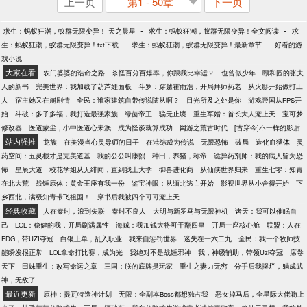
上一页
第1 - 50章
下一页
-
-
求生：蚂蚁狂潮，蚁群无限变异！ 天之晨星
求生：蚂蚁狂潮，蚁群无限变异！全文阅读
求
-
-
生：蚂蚁狂潮，蚁群无限变异！txt下载
求生：蚂蚁狂潮，蚁群无限变异！最新章节
好看的游
戏小说
大家在看
农门婆婆的诰命之路
杀怪百分百爆率，你跟我比幸运？
也曾似少年
颐和园的张夫
人的新书
完美世界：我加载了葫芦娃面板
斗罗：穿越霍雨浩，开局拜师药老
从火影开始做打工
人
宿主她又在崩剧情
全民：谁家建筑自带传说随从啊？
目光所及之处是你
游戏帝国从FPS开
始
斗破：多子多福，我打造最强家族
绿茵帝王
骗无止境
重生军婚：首长大人宠上天
宝可梦
修改器
医道蒙尘，小中医道心未泯
成为怪谈就算成功
网游之荒古时代
[古穿今]不一样的影后
站内强推
龙族
在美漫当心灵导师的日子
在港综成为传说
无限恐怖
破局
造化血狱体
灵
药空间：五灵根才是完美道基
我的公公叫康熙
种田，养猪，称帝
诡异药剂师：我的病人皆为恐
怖
星辰大道
校花学姐从无绯闻，直到我上大学
御兽进化商
从仙侠世界归来
重生七零：知青
在北大荒
战锤原体：黄金王座有我一份
鉴宝神眼：从缅北逃亡开始
影视世界从小舍得开始
下
乡西北，满级知青带飞祖国！
穿书后我被四个哥哥宠上天
经典收藏
人在秦时，浪到失联
秦时不良人
大明与新罗马与无限神机
诸天：我可以催眠自
己
LOL：稳健的我，开局刷满属性
海贼：我加钱大将可干翻四皇
开局一座核心舱
联盟：人在
EDG，带UZI夺冠
白银上单，乱入职业
我来自惩罚世界
迷失在一六二九
全民：我一个牧师技
能瞬发很正常
LOL拿命打比赛，成为光
我绝对不是战锤邪神
我，神级辅助，带领Uzi夺冠
席卷
天下
田妹重生：改写命运之章
三国：朕的底牌是玩家
重生之妻力无穷
分手后我摆烂，躺成武
神，无敌了
最近更新
原神：提瓦特造神计划
无限：全副本Boss都想独占我
恶女掉马后，全星际大佬吻上