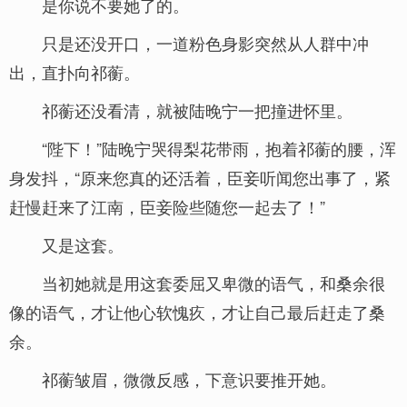
是你说不要她了的。
只是还没开口，一道粉色身影突然从人群中冲
出，直扑向祁蘅。
祁蘅还没看清，就被陆晚宁一把撞进怀里。
“陛下！”陆晚宁哭得梨花带雨，抱着祁蘅的腰，浑
身发抖，“原来您真的还活着，臣妾听闻您出事了，紧
赶慢赶来了江南，臣妾险些随您一起去了！”
又是这套。
当初她就是用这套委屈又卑微的语气，和桑余很
像的语气，才让他心软愧疚，才让自己最后赶走了桑
余。
祁蘅皱眉，微微反感，下意识要推开她。