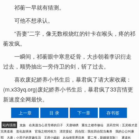
祁蘅一早就有猜测。
可他不想承认。
“吾妻”二字，像无数根烧红的针卡在喉头，疼的祁
蘅发疯。
一瞬间，祁蘅眼中寒意砭骨，大步朝着李识衍走
过去，顺势抽出一旁侍卫的剑，斩了过去。
喜欢废妃娇养小书生后，暴君疯了请大家收藏：
(m.x33yq.org)废妃娇养小书生后，暴君疯了33言情更
新速度全网最快。
上一章
目 录
下一章
存书签
站内强推
龙族
在美漫当心灵导师的日子
天唐锦绣
重生之都市修仙
灵药空间：五灵根才是
完美道基
造化血狱体
官场之绝对权力
清宫妾妃
四合院：我在四合院当禽兽
我的公公叫康
熙
大唐：小兕子的穿越生活
王府小媳妇
从仙侠世界归来
霍二爷，新婚请克制！
逐道长