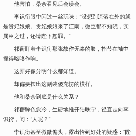
他害怕，桑余看见后会误会。
李识衍眼中闪过一丝玩味：“没想到流落在外的就
是贵妃娘娘。贵妃娘娘来了江南，微臣都不知晓，实
属臣之过，还请陛下恕罪。”
祁蘅盯着李识衍那张故作无辜的脸，指节在袖中
捏得咯咯作响。
这厮好像分明什么都知道。
却偏要摆出这副装傻充愣的模样。
他和桑余到底是什么关系？
祁蘅眸色愈冷，生硬地推开陆晚宁，径直走向李
识衍，问：“人呢？”
李识衍甚至微微偏头，露出恰到好处的疑惑：“陛