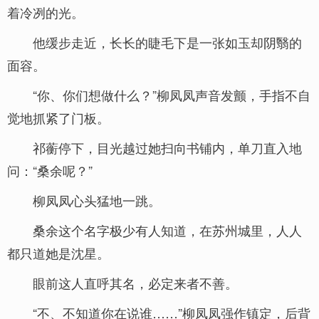
着冷冽的光。
他缓步走近，长长的睫毛下是一张如玉却阴翳的
面容。
“你、你们想做什么？”柳凤凤声音发颤，手指不自
觉地抓紧了门板。
祁蘅停下，目光越过她扫向书铺内，单刀直入地
问：“桑余呢？”
柳凤凤心头猛地一跳。
桑余这个名字极少有人知道，在苏州城里，人人
都只道她是沈星。
眼前这人直呼其名，必定来者不善。
“不、不知道你在说谁……”柳凤凤强作镇定，后背