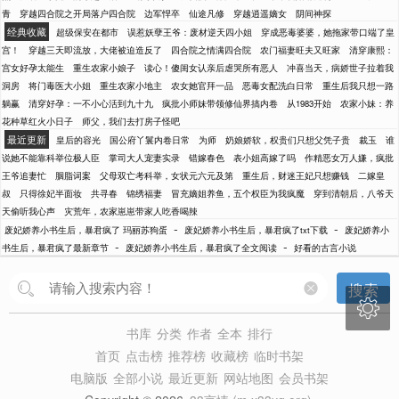
青
穿越四合院之开局落户四合院
边军悍卒
仙途凡修
穿越逍遥嫡女
阴间神探
经典收藏
超级保安在都市
误惹妖孽王爷：废材逆天四小姐
穿成恶毒婆婆，她拖家带口端了皇
宫！
穿越三天即流放，大佬被迫造反了
四合院之情满四合院
农门福妻旺夫又旺家
清穿康熙：
宫女好孕太能生
重生农家小娘子
读心！傻闺女认亲后虐哭所有恶人
冲喜当天，病娇世子拉着我
洞房
将门毒医大小姐
重生农家小地主
农女她官拜一品
恶毒女配洗白日常
重生后我只想一路
躺赢
清穿好孕：一不小心活到九十九
疯批小师妹带领修仙界搞内卷
从1983开始
农家小妹：养
花种草红火小日子
师父，我们去打房子怪吧
最近更新
皇后的容光
国公府丫鬟内卷日常
为师
奶娘娇软，权贵们只想父凭子贵
裁玉
谁
说她不能靠科举位极人臣
掌司大人宠妻实录
错嫁春色
表小姐高嫁了吗
作精恶女万人嫌，疯批
王爷追妻忙
胭脂词案
父母双亡考科举，女状元六元及第
重生后，财迷王妃只想赚钱
二嫁皇
叔
只得徐妃半面妆
共寻春
锦绣福妻
冒充嫡姐养鱼，五个权臣为我疯魔
穿到清朝后，八爷天
天偷听我心声
灾荒年，农家崽崽带家人吃香喝辣
-
-
废妃娇养小书生后，暴君疯了 玛丽苏狗蛋
废妃娇养小书生后，暴君疯了txt下载
废妃娇养小
-
-
书生后，暴君疯了最新章节
废妃娇养小书生后，暴君疯了全文阅读
好看的古言小说
搜索

书库
分类
作者
全本
排行
首页
点击榜
推荐榜
收藏榜
临时书架
电脑版
全部小说
最近更新
网站地图
会员书架