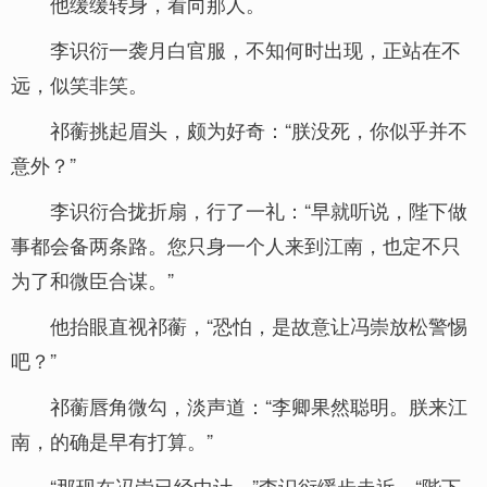
他缓缓转身，看向那人。
李识衍一袭月白官服，不知何时出现，正站在不
远，似笑非笑。
祁蘅挑起眉头，颇为好奇：“朕没死，你似乎并不
意外？”
李识衍合拢折扇，行了一礼：“早就听说，陛下做
事都会备两条路。您只身一个人来到江南，也定不只
为了和微臣合谋。”
他抬眼直视祁蘅，“恐怕，是故意让冯崇放松警惕
吧？”
祁蘅唇角微勾，淡声道：“李卿果然聪明。朕来江
南，的确是早有打算。”
“那现在冯崇已经中计，”李识衍缓步走近，“陛下