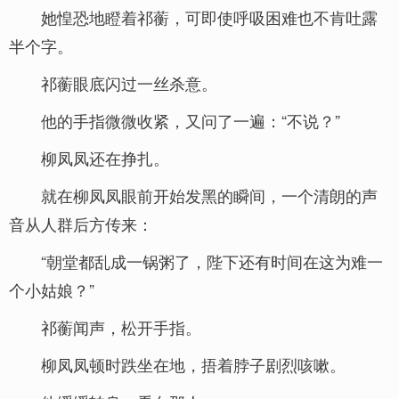
她惶恐地瞪着祁蘅，可即使呼吸困难也不肯吐露
半个字。
祁蘅眼底闪过一丝杀意。
他的手指微微收紧，又问了一遍：“不说？”
柳凤凤还在挣扎。
就在柳凤凤眼前开始发黑的瞬间，一个清朗的声
音从人群后方传来：
“朝堂都乱成一锅粥了，陛下还有时间在这为难一
个小姑娘？”
祁蘅闻声，松开手指。
柳凤凤顿时跌坐在地，捂着脖子剧烈咳嗽。