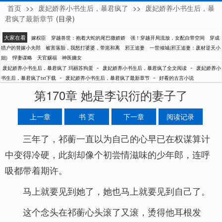
首页
>>
废妃娇养小书生后，暴君疯了
>>
废妃娇养小书生后，暴
玛丽苏狗蛋
君疯了最新章节
(目录)
大家在看
嫁权臣
穿越兽世：抱着大蛇的尾巴撒娇娇
强！穿越开局流放，女配自带空间
穿成
猎户的替嫁小夫郎
被害落胎，我怒打婆婆，带崽和离
邪王追妻
一世倾城(邪王追妻：废材逆天小
姐)
悍妻谋略
天官赐福
神医嫡女
-
-
废妃娇养小书生后，暴君疯了 玛丽苏狗蛋
废妃娇养小书生后，暴君疯了全文阅读
废妃娇养小
-
-
书生后，暴君疯了txt下载
废妃娇养小书生后，暴君疯了最新章节
好看的古言小说
第170章 她是李识衍的妻子了
上一章
书 页
下一章
阅读记录
三年了，祁蘅一直以为自己的心早已在权谋算计
中变得冷硬，此刻却像个初尝情滋味的少年郎，连呼
吸都带着期许。
马上就要见到她了，她也马上就要见到自己了。
这个念头在祁蘅心头滚了又滚，烫得他耳根发