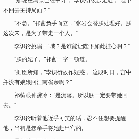
不回去主持局面？”
“不急。”祁蘅负手而立，“张岩会替朕处理好。朕
这次来，是为了带走一个人。”
李识衍挑眉：“哦？是谁能让陛下如此挂心啊？”
“朕的妃子。”祁蘅一字一顿道。
“据臣所知，”李识衍故作疑惑，“这段时日，宫中
并没有娘娘回江南省亲啊？”
祁蘅眼神骤冷：“是流落。所以朕一定要带她回
去。”
李识衍听着他近乎可笑的话，忍不住想要提醒
他，当初是您亲手将她赶出宫的。