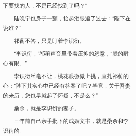
下要找的人，不是已经找到了吗？”
陆晚宁也身子一颤，抬起泪眼追了过去：“陛下在
说谁？”
祁蘅不答，只是盯着李识衍。
“李识衍，”祁蘅声音里带着压抑的怒意，“朕的耐
心有限。”
李识衍丝毫不让，桃花眼微微上挑，直扎祁蘅的
心：“陛下其实心中已经有答案了吧？毕竟，关于吾妻
的来历，您也早就起了怀疑，不是么？”
桑余，就是李识衍的妻子。
三年前自己亲手批下的成婚文书，就是桑余和李
识衍的。