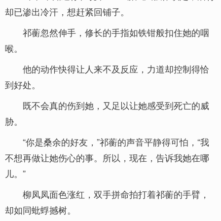
却已渗出冷汗，想赶紧回铺子。
祁蘅忽然伸手，修长的手指如铁钳般扣住她的咽
喉。
他的动作快得让人来不及反应，力道却控制得恰
到好处。
既不会真的伤到她，又足以让她感受到死亡的威
胁。
“你是桑余的好友，”祁蘅的声音平静得可怕，“我
不想再做让她伤心的事。所以，现在，告诉我她在哪
儿。”
柳凤凤面色涨红，双手拼命拍打着祁蘅的手臂，
却如同蚍蜉撼树。