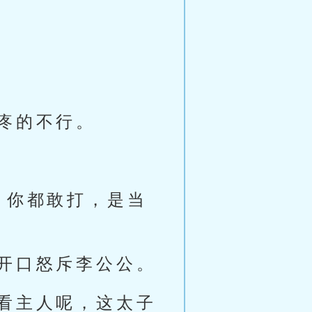
疼的不行。
，你都敢打，是当
开口怒斥李公公。
看主人呢，这太子