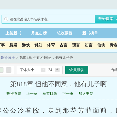
上架新书
月点击榜
总收藏榜
新书榜单
军事
悬疑
游戏
科幻
体育
古言
现言
幻言
仙侠
青
竟是摄政王
> 第818章 但他不同意，他有儿子啊
-
+
字体大小：
24
恢复默认
作
第818章 但他不同意，他有儿子啊
投推荐票
上一章
章节目录
下一页
加入书签
李公公冷着脸，走到那花芳菲面前，