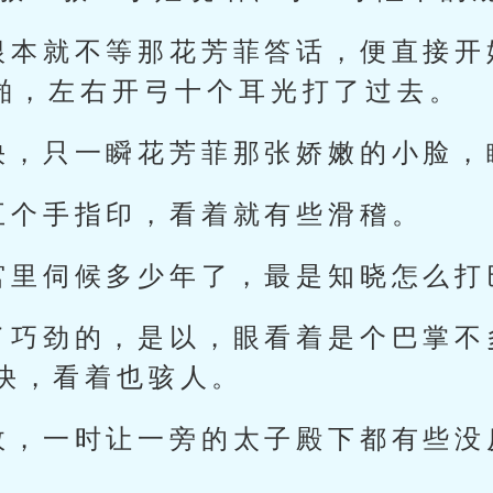
根本就不等那花芳菲答话，便直接开
~啪，左右开弓十个耳光打了过去。
快，只一瞬花芳菲那张娇嫩的小脸，
五个手指印，看着就有些滑稽。
宫里伺候多少年了，最是知晓怎么打
了巧劲的，是以，眼看着是个巴掌不
快，看着也骇人。
故，一时让一旁的太子殿下都有些没