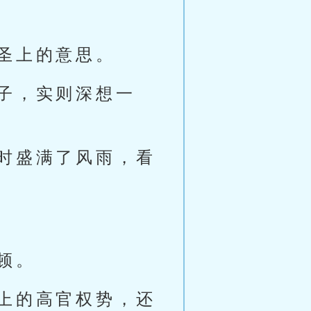
圣上的意思。
子，实则深想一
时盛满了风雨，看
顿。
上的高官权势，还