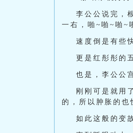
李公公说完，
一右，啪~啪~啪
速度倒是有些
更是红彤彤的
也是，李公公
刚刚可是就用
的，所以肿胀的也
如此这般的变