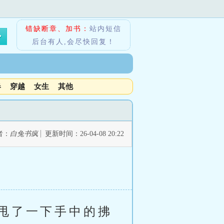
错缺断章、加书：
站内短信
后台有人,会尽快回复！
春
穿越
女生
其他
者：
白兔书疯
更新时间：26-04-08 20:22
甩了一下手中的拂