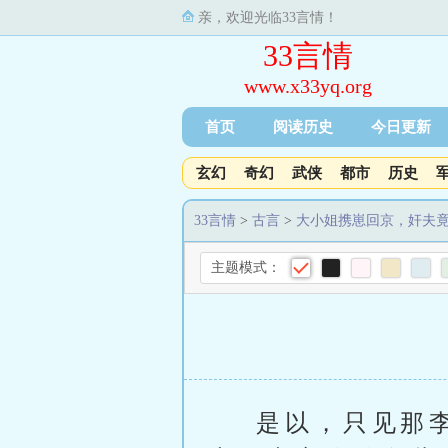
亲，欢迎光临33言情！
33言情
www.x33yq.org
首页
阅读历史
今日更新
玄幻
奇幻
武侠
都市
历史
33言情
>
古言
>
大小姐携崽回京，奸夫
主题模式：
是以，只见那