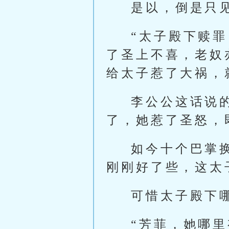
是以，倒是只
“太子殿下赎
了圣上不喜，老奴
给太子惹了大祸，
李公公这话说
了，她惹了圣怒，
如今十个巴掌
刚刚好了些，这太
可惜太子殿下
“芳菲，她哪