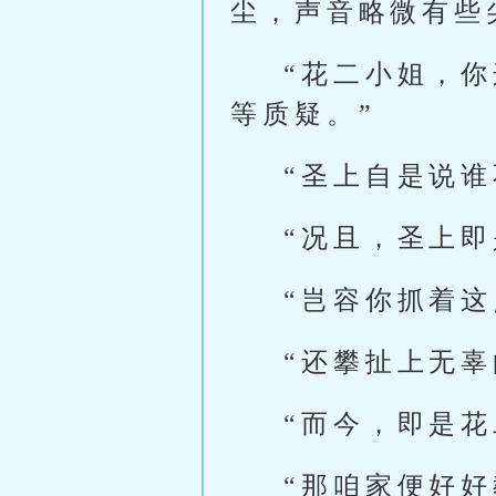
尘，声音略微有些
“花二小姐，
等质疑。”
“圣上自是说谁
“况且，圣上
“岂容你抓着这
“还攀扯上无辜
“而今，即是
“那咱家便好