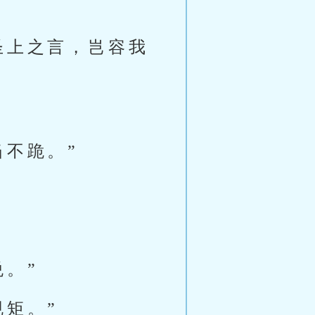
圣上之言，岂容我
当不跪。”
。”
矩。”