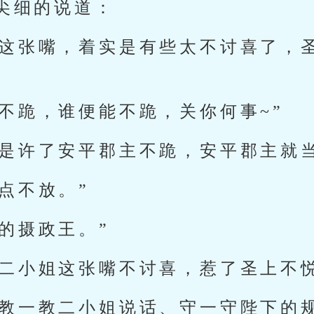
尖细的说道：
你这张嘴，着实是有些太不讨喜了，
不跪，谁便能不跪，关你何事~”
即是许了安平郡主不跪，安平郡主就
点不放。”
的摄政王。”
花二小姐这张嘴不讨喜，惹了圣上不悦
好教一教二小姐说话、守一守陛下的规