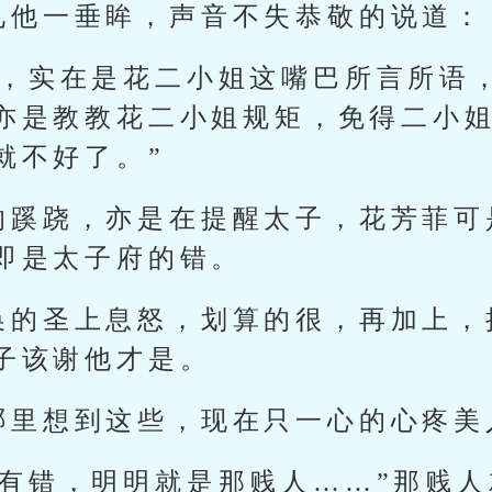
见他一垂眸，声音不失恭敬的说道：
罪，实在是花二小姐这嘴巴所言所语
亦是教教花二小姐规矩，免得二小
就不好了。”
的蹊跷，亦是在提醒太子，花芳菲可
即是太子府的错。
换的圣上息怒，划算的很，再加上，
子该谢他才是。
哪里想到这些，现在只一心的心疼美
里有错，明明就是那贱人……”那贱