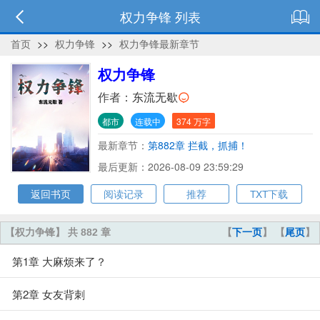
权力争锋 列表
首页
>>
权力争锋
>>
权力争锋最新章节
权力争锋
作者：
东流无歇
都市
连载中
374 万字
最新章节：
第882章 拦截，抓捕！
最后更新：2026-08-09 23:59:29
返回书页
阅读记录
推荐
TXT下载
【权力争锋】 共 882 章
【
下一页
】 【
尾页
】
第1章 大麻烦来了？
第2章 女友背刺