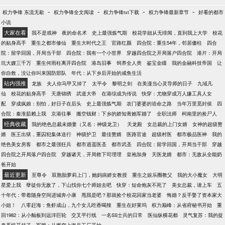
-
-
-
-
权力争锋 东流无歇
权力争锋全文阅读
权力争锋txt下载
权力争锋最新章节
好看的都市
小说
大家在看
我不是戏神
夜的命名术
史上最强炼气期
校花学姐从无绯闻，直到我上大学
校花
的贴身高手
重生之都市修仙
重生大时代之王
官路红颜
四合院：重生54年，邻居傻柱
四合
院：留学回国，开局当干部
四合院：我有一个小世界
穿越四合院之开局落户四合院
港片：开局
坑大嫂三千万
重生何雨柱离开四合院
港岛旧事
饲养全人类
鉴宝金瞳
我的金融科技帝国
让
你自救，没让你叫来国防部队
年代：从下乡后开始的咸鱼生活
站内强推
龙族
夫人你马甲又掉了
太平令
黎明之剑
在美漫当心灵导师的日子
九域凡
仙
校花的贴身高手
天唐锦绣
武道大帝
在港综成为传说
快穿：尤物穿成万人嫌工具人女
配
穿成疯娘：别怕，好日子在后头
史上最强炼气期
农门婆婆的诰命之路
当年万里觅封侯
四
合院：秦淮茹赖上我
京港往事
搬空钱财：下乡的娇知青她军婚了
全职法师
柯南里的捡尸人
经典收藏
我的绝色总裁未婚妻（又名：神级龙卫）
天龙殿
女总裁的上门女婿
女神的超级赘
婿
医王出狱，重囚犯集体送行
神级护卫
最佳赘婿
医路官途
超级村医
都市极品医神
我的
绝色美女房客
都市之最强狂兵
都市逍遥医圣
都市武圣
四合院：留学回国，开局当干部
穿越
四合院之开局落户四合院
穿越诸天，开局救下司理理
皇袍加身
天医龙婿
都市：无敌从全能奶
爸开始
最近更新
至尊令
双胞胎萝莉上门，她妈病娇女教授
重生之娱乐圈教父
我的大小魔女
大明
星爱上我
孽徒你无敌了，下山找你七个师姐去吧
快穿：短命炮灰不死了
美女总裁，请上车
五
十年代：带着随身空间进城奔小康
甩我是吧？那就捡个校花回家当老婆
悔婚？反手娶了资本家大
小姐！
八零赶海：鱼虾成山，九个女儿吃香喝辣
重生在好莱坞
权力巅峰：从省府秘书开始
重
回1982：从小舢板到远洋巨轮
交叉平行线
一名SS士兵的日常
医仙纵横花都
灵气复苏：我的捉