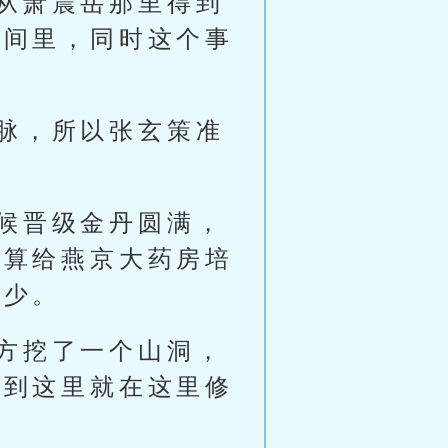
从萧震岳那里得到
房间里，同时这个事
脉，所以张玄策准
候晋级金丹圆满，
打算给燕京大药房培
不少。
方挖了一个山洞，
送到这里就在这里修