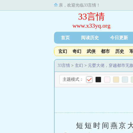
亲，欢迎光临33言情！
33言情
www.x33yq.org
首页
阅读历史
今日更新
玄幻
奇幻
武侠
都市
历史
33言情
>
玄幻
>
元婴大佬，穿越都市无
主题模式：
短短时间燕京