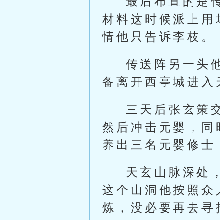
最后布置的是
材料这时候派上用
情他只告诉李枝。
传送阵另一头
备离开西亭城进入
三天后张玄策
然后冲击元婴，同
养出三名元婴修士
天玄山脉深处
这个山洞他按照众
炼，没必要再去寻