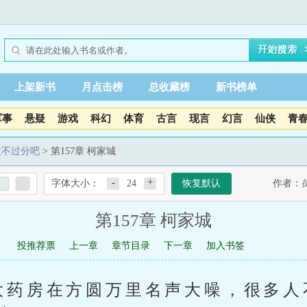
上架新书
月点击榜
总收藏榜
新书榜单
军事
悬疑
游戏
科幻
体育
古言
现言
幻言
仙侠
青
敌不过分吧
> 第157章 柯家城
-
+
字体大小：
24
恢复默认
作者：
第157章 柯家城
投推荐票
上一章
章节目录
下一章
加入书签
大药房在方圆万里名声大噪，很多人