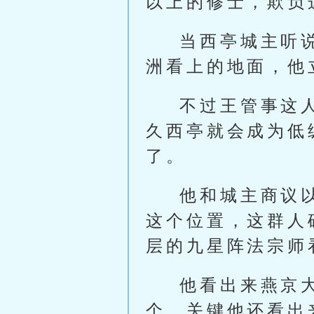
以上的修士，欺负
当西亭城主听
洲看上的地面，他
不过王管事这
久西亭就会成为低
了。
他和城主商议
这个位置，这群人
层的九星阵法宗师
他看出来燕京
个，关键他还看出