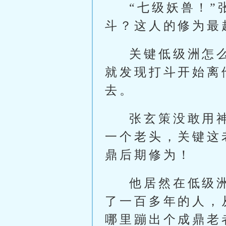
“七级妖兽！
斗？这人的修为最
关键低级洲怎
就发现打斗开始离
去。
张玄策没敢用
一个老头，关键这
鼎后期修为！
他居然在低级
了一百多年的人，
哪里蹦出个成鼎老