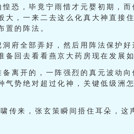
的惶恐，毕竟宁雨惜才元婴初期，而
般大，一来二去这么化真大神直接
布置的阵法。
把洞府全部弄好，然后用阵法保护好
准备回去看看燕京大药房现在发展
准备离开的，一阵强烈的真元波动向
种气势绝对超过化神，关键低级洲
声狼啸传来，张玄策瞬间捂住耳朵，这