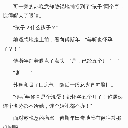
可一旁的苏晚意却敏锐地捕捉到了“孩子”两个字，
惊得瞪大了眼睛。
“孩子？什么孩子？”
她疑惑地走上前，看向傅斯年：“姜昕也怀孕
了？！”
傅斯年红着眼点了点头：“是，已经五个月了。”
“嘶——”
苏晚意吸了口凉气，随后一股怒火直冲脑门。
“傅斯年你真是个混蛋！都怀孕五个月了！你居然
连个名分都不给她，连个婚礼都不办！”
面对苏晚意的痛骂，傅斯年出奇地没有像往常那
样回嘴。