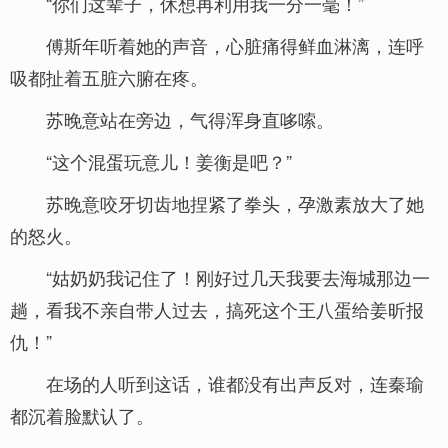
“你们这辈子，休想再利用我一分一毫！”
傅斯年听着她的声音，心脏痛得鲜血淋漓，连呼
吸都扯着五脏六腑在疼。
苏晚意站在旁边，气得浑身直哆嗦。
“这个混蛋玩意儿！姜衡是吧？”
苏晚意咬牙切齿地捏紧了拳头，孕激素放大了她
的怒火。
“姑奶奶我记住了！刚好过几天我要去海城那边一
趟，看我不亲自带人过去，搞死这个王八蛋给姜昕报
仇！”
在场的人听到这话，谁都没有出声反对，连秦瑜
都沉着脸默认了。