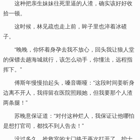
这种把亲生妹妹往死里逼的人渣，确实该好好收
拾一顿。
这时候，林见疏也走上前，眸子里也淬着冰碴
子。
“晚晚，你怀着身孕去我不放心，回头我让狼人堂
的保镖去趟海城就行，该怎么动手，你懂法，远程指
挥下。”
傅斯年慢慢抬起头，嗓音嘶哑：“这段时间姜昕身
边离不开人，我得留在医院照顾她，但我要那个人渣
两条腿！”
苏晚意保证道：“对付这种烂人，我保证让他哪怕
是想打官司，都找不到人告去！”
没过多久，抢救室的大门终于再次打开了，护士