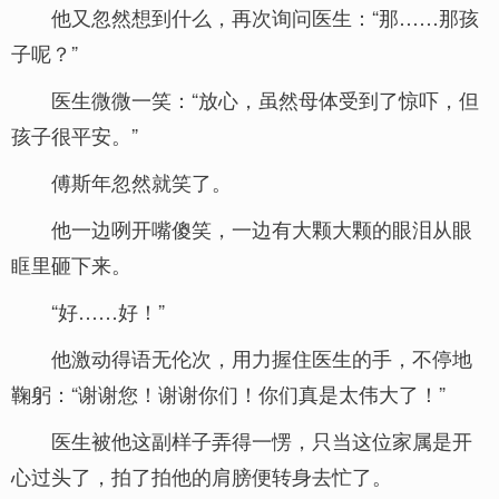
他又忽然想到什么，再次询问医生：“那……那孩
子呢？”
医生微微一笑：“放心，虽然母体受到了惊吓，但
孩子很平安。”
傅斯年忽然就笑了。
他一边咧开嘴傻笑，一边有大颗大颗的眼泪从眼
眶里砸下来。
“好……好！”
他激动得语无伦次，用力握住医生的手，不停地
鞠躬：“谢谢您！谢谢你们！你们真是太伟大了！”
医生被他这副样子弄得一愣，只当这位家属是开
心过头了，拍了拍他的肩膀便转身去忙了。