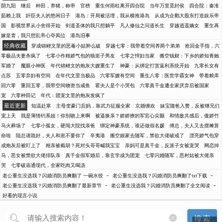
阴九阳
继后
种田，养猪，称帝
官榜
重生何雨柱离开四合院
当年万里觅封侯
四合院：秦淮
茹赖上我
奸臣夫人的悠闲日子
港岛：开局被活埋，我从横推港岛
从成为企鹅大股东打造娱乐帝
国
影视世界从小舍得开始
剑道圣体的我只想躺平
凡人修仙之问道长生
穿越逍遥嫡女
重生再
嫁皇胄，我只想乱帝心夺凤位
港岛旧事
经典收藏
穿成锦鲤文里的恶毒小姑肿么破
穿越七零：我带着空间养两个弟弟
抢回金手指，六
零极品夫妻杀疯了
七零小作精娇气包的狼崽子男友
七零之悍妇当家
搬空钱财：下乡的娇知青她
军婚了
魔眼小神医
年代锦鲤文的炮灰大嫂重生了
神豪：从绑定打赏返利系统开始
九零长女有
点苏
五零弃妇有空间
在年代文里当极品
六零军嫂有空间
重生八零：医世学霸女神
带着粮库
回六零
重回五零，我带空间物资当咸鱼
霍夫人是个小哭包
六零真千金遭全家厌弃后被国家
宠
六零种田记
年代：团宠文里的炮灰发疯了
最近更新
知温赴寒
主母变豪门后妈，靠武力征服全家
京婚缠欢
妹宝随爸入赘，反被继兄们
宠上天
我是薄情钓系姐！你别吻上来啊
被逼换亲？娇娇撩的军官心尖颤
和情敌共感后，傲娇竹
马火葬场了
七零小孤女，硬闯大院找亲爸
绑定神豪系统，谁还做假名媛
傅总，夫人又去摆摊算
命啦
陆总请跪好，夫人和崽不要你了
辛夷港
搬空娘家去随军，禁欲大佬破戒了
漂亮娇气包穿
成炮灰后被盯上了
相亲被截胡？死对头哥哥喊我宝宝
亲妈可是真千金，反派子女被宠哭
网恋掉
马，恶女被禁欲大佬排队亲
真千金假军婚后，靠玄学成为团宠
七零闪婚随军，恶村姑被大佬亲
哭
七零破庙通现代，全家吃肉又喝汤
-
-
老公重生没选我？闪婚消防员爽翻了 一碗水饺
老公重生没选我？闪婚消防员爽翻了txt下载
-
-
老公重生没选我？闪婚消防员爽翻了最新章节
老公重生没选我？闪婚消防员爽翻了全文阅读
好看的现言小说
搜索