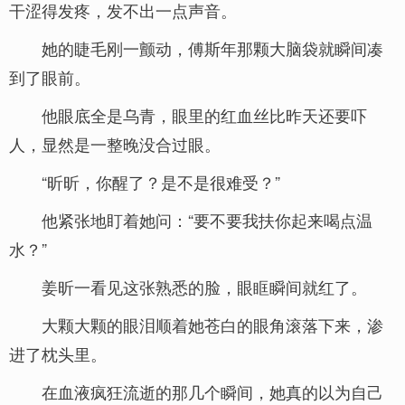
干涩得发疼，发不出一点声音。
她的睫毛刚一颤动，傅斯年那颗大脑袋就瞬间凑
到了眼前。
他眼底全是乌青，眼里的红血丝比昨天还要吓
人，显然是一整晚没合过眼。
“昕昕，你醒了？是不是很难受？”
他紧张地盯着她问：“要不要我扶你起来喝点温
水？”
姜昕一看见这张熟悉的脸，眼眶瞬间就红了。
大颗大颗的眼泪顺着她苍白的眼角滚落下来，渗
进了枕头里。
在血液疯狂流逝的那几个瞬间，她真的以为自己