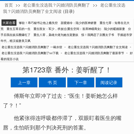
首页
>>
老公重生没选我？闪婚消防员爽翻了
>>
老公重生没选
一碗水饺
我？闪婚消防员爽翻了全文阅读
(目录)
大家在看
够欲！乖巧秘书让他上瘾失控
甜蜜婚令：陆少的医神娇妻
重生七零：知青在北大
荒
重生五零后的一生
重生医女：军少，求放过(重生空间：首席神瞳商女)
陆少的暖婚新妻
分
手后我在娱乐圈爆红了
重生八零，枭雄大佬为她当宠妻奴
惊！我网恋了京圈太子爷
手握超市穿
年代，糙汉福妻美又飒
-
-
老公重生没选我？闪婚消防员爽翻了 一碗水饺
老公重生没选我？闪婚消防员爽翻了全文阅读
-
-
老公重生没选我？闪婚消防员爽翻了txt下载
老公重生没选我？闪婚消防员爽翻了最新章节
好
看的现言小说
第1723章 番外：姜昕醒了！
上一章
书 页
下一章
阅读记录
傅斯年立即冲了过去：“医生！姜昕她怎么样
了？！”
他紧张得连呼吸都停滞了，双眼盯着医生的嘴
唇，生怕听到那个判决死刑的答案。