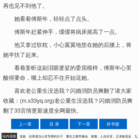
再也见不到他了。
她看着傅斯年，轻轻点了点头。
傅斯年赶紧伸手，缓缓将病床摇高了一点。
他又拿过软枕，小心翼翼地垫在她的后腰上，将
她半扶了起来。
看着姜昕这副泪眼婆娑的委屈模样，傅斯年心里
酸得要命，嘴上却忍不住开始逗她。
喜欢老公重生没选我？闪婚消防员爽翻了请大家
收藏：(m.x33yq.org)老公重生没选我？闪婚消防员爽
翻了33言情更新速度全网最快。
上一章
目 录
下一章
存书签
站内强推
龙族
在美漫当心灵导师的日子
重生之都市修仙
谢邀，人在长安，正准备造反
九