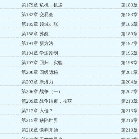
第179章 危机，机遇
第180
第182章 交易会
第183
第185章 领域扩张
第186
第188章 苏醒
第189
第191章 新方法
第192
第194章 学派改制
第195
第197章 回归，实验
第198
第200章 四级隐秘
第201章
第203章 新潜力
第204
第206章 战争（一）
第207
第209章 战争结束，收获
第210章
第212章 入侵？
第213
第215章 缺陷世界
第216
第218章 谈判开始
第219章