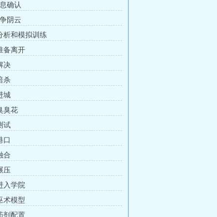
消息确认
战争阴云
 分析和模拟训练
 准备离开
解决
暗杀
进城
 臭臭花
测试
港口
融合
碾压
 进入学院
 巫术模型
 药剂配置