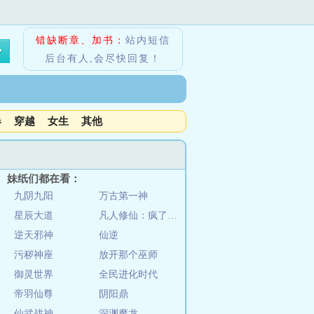
错缺断章、加书：
站内短信
后台有人,会尽快回复！
春
穿越
女生
其他
妹纸们都在看：
九阴九阳
万古第一神
星辰大道
凡人修仙：疯了吧！你一百岁了还要修仙
逆天邪神
仙逆
污秽神座
放开那个巫师
御灵世界
全民进化时代
帝羽仙尊
阴阳鼎
仙武战神
深渊魔龙