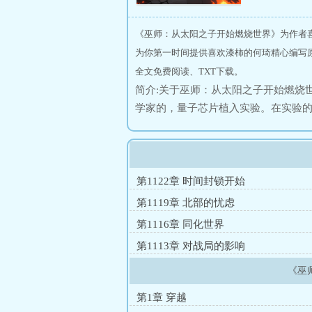
《巫师：从太阳之子开始燃烧世界》为作者
为你第一时间提供喜欢漆柿的何琦精心编写
全文免费阅读、TXT下载。
简介:关于巫师：从太阳之子开始燃烧
学家的，量子芯片植入实验。在实验
样华丽丽的穿越到异界，成为了一个
超越人类的陈天，毫不犹豫的选择追
伟大的太阳之子，从一个微末的地方
第1122章 时间封锁开始
第1119章 北部的忧虑
第1116章 同化世界
第1113章 对战局的影响
《巫
第1章 穿越