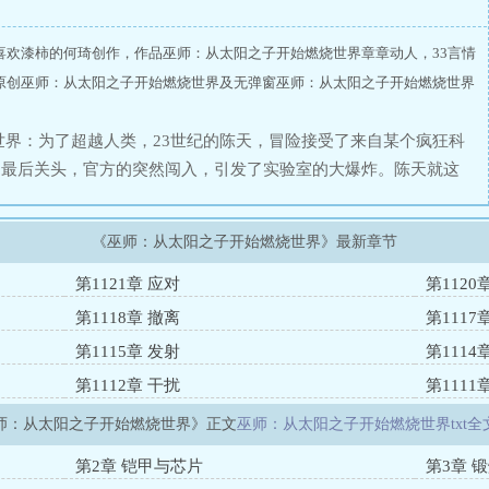
喜欢漆柿的何琦创作，作品巫师：从太阳之子开始燃烧世界章章动人，33言情
原创巫师：从太阳之子开始燃烧世界及无弹窗巫师：从太阳之子开始燃烧世界
世界：为了超越人类，23世纪的陈天，冒险接受了来自某个疯狂科
的最后关头，官方的突然闯入，引发了实验室的大爆炸。陈天就这
男爵领地卫兵收养的孤儿。在这个存在着超凡力量的异世界，追求
逐力量与知识。在后世的记载中：掌握世间一切真理的血脉之王，
《巫师：从太阳之子开始燃烧世界》最新章节
不断崛起，最终成为超越一切的存在。
第1121章 应对
第1120
第1118章 撤离
第111
第1115章 发射
第1114
第1112章 干扰
第1111
师：从太阳之子开始燃烧世界》正文
巫师：从太阳之子开始燃烧世界txt全
第2章 铠甲与芯片
第3章 