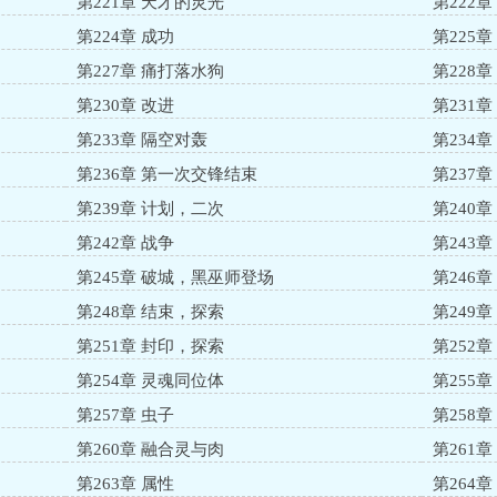
第221章 天才的灵光
第222
第224章 成功
第225
第227章 痛打落水狗
第228
第230章 改进
第231
第233章 隔空对轰
第234章
第236章 第一次交锋结束
第237
第239章 计划，二次
第240
第242章 战争
第243
第245章 破城，黑巫师登场
第246
第248章 结束，探索
第249章
第251章 封印，探索
第252章
第254章 灵魂同位体
第255
第257章 虫子
第258章
第260章 融合灵与肉
第261
第263章 属性
第264