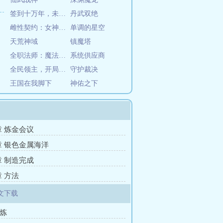
签到十万年，未婚妻成女帝
丹武双绝
雌性契约：女神们都想调教我
单调的星空
天荒神域
镇魔塔
全职法师：魔法荣耀
系统供应商
全民领主，开局召唤历史名将
守护裁决
王国在我脚下
神佑之下
章 炼金会议
7章 银色金属海洋
章 制造完成
章 方法
文下载
锻炼