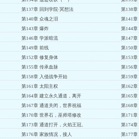
第137章 回到学院·冥想法
第138
第140章 众魂之泪
第141章
第143章 爆炸
第144
第146章 学派暗流
第147
第149章 前线
第150章
第152章 修复身体
第153
第155章 传承血脉
第156
第158章 入侵战争开始
第159
第161章 太阳主权
第162章
第164章 建立永久通道，离开
第165
第167章 通道关闭，世界祝福
第168
第170章 世界石，巫师塔修改
第171
第173章 通道打开，火焰王冠。
第174
第176章 家族情况，接人
第177