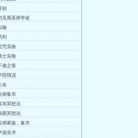
开始
 初见黑巫师学徒
实验
药剂
 诅咒实验
 骑士实验
 不速之客
 学院情况
生命
 巫师集市
 高等冥想法
 极限冥想法
 巫师家族，集市
 声波巫术