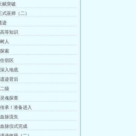
 天赋突破
 正式巫师（二）
遗迹
章 高等知识
 树人
 探索
 住宿区
章 深入地底
章 遗迹背后
 二级
章 灵魂探查
章 传承！准备进入
章 血脉流失
章 血脉仪式完成
章 遗迹收获（二）