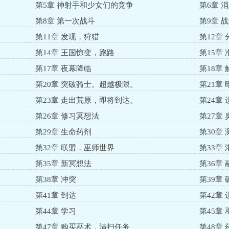
第5章 神射手和少女们的竞争
第6章 
第8章 第一次战斗
第9章 
第11章 发现，狩猎
第12章
第14章 王国惊变，跑路
第15章
第17章 夜幕降临
第18章 
第20章 突破骑士。超越极限。
第21章 
第23章 走出荒原，即将到达。
第24章 
第26章 修习冥想法
第27章
第29章 生命药剂
第30章 
第32章 联盟，巫师世界
第33章 
第35章 新冥想法
第36章 
第38章 冲突
第39章 
第41章 到达
第42章
第44章 学习
第45章
第47章 购买巫术，清扫任务
第48章