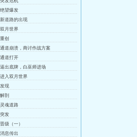
章 突发危机
章 绝望爆发
章 新道路的出现
章 双月世界
 重创
章 通道崩溃，商讨作战方案
章 通道打开
章 逼出底牌，白巫师进场
章 进入双月世界
 发现
 解剖
章 灵魂道路
 突发
章 晋级（一）
章 消息传出