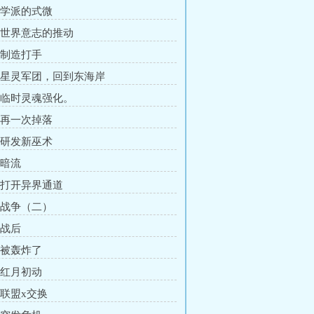
章 学派的式微
章 世界意志的推动
章 制造打手
章 星灵军团，回到东海岸
章 临时灵魂强化。
章 再一次掉落
章 研发新巫术
 暗流
章 打开异界通道
章 战争（二）
 战后
章 被轰炸了
章 红月初动
 联盟x交换