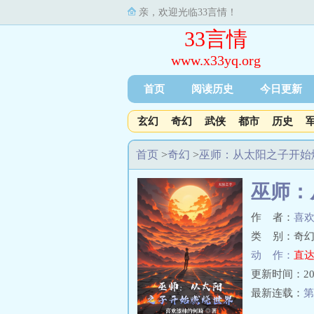
亲，欢迎光临33言情！
33言情
www.x33yq.org
首页
阅读历史
今日更新
玄幻
奇幻
武侠
都市
历史
首页
>
奇幻
>
巫师：从太阳之子开始
巫师：
作 者：
喜
类 别：奇幻
动 作：
直达
更新时间：2023-
最新连载：
第