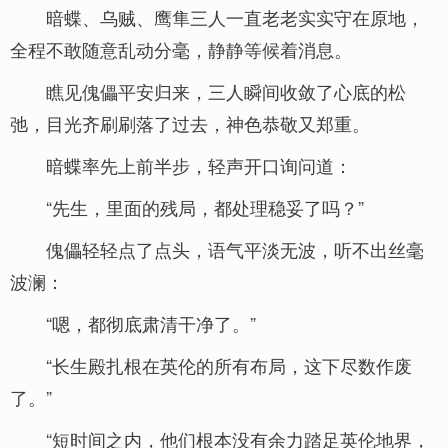
暗蝶、乌贼、鹰隼三人一直老老实实守在原地，
全程不敢随意乱动分毫，静静等候着消息。
瞧见傀儡平安归来，三人瞬间收敛了心底的松
弛，目光齐刷刷落了过去，神色恭敬又郑重。
暗蝶率先上前半步，轻声开口询问道：
“先生，里面的残局，都处理稳妥了吗？”
傀儡轻轻点了点头，语气平淡无波，听不出丝毫
波澜：
“嗯，都彻底肃清干净了。”
“长生殿扎根在英伦的所有布局，这下尽数作废
了。”
“短时间之内，他们根本没有余力踏足英伦地界，