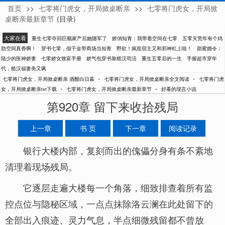
首页
>>
七零将门虎女，开局掀桌断亲
>>
七零将门虎女，开局掀
酒酣白日暮
桌断亲最新章节
(目录)
大家在看
重生七零夺回巨额家产后她随军了
娇俏知青：我带着空间在七零
五零灾荒年有个鸡
肋空间真香啊！
穿书七零，假千金带商场当知青
野欲！疯批宿主又和邪神杠上啦！
甜蜜婚令：
陆少的医神娇妻
七零娇女致富手册
娇气包穿书靠糙汉苟活
重生五零后的一生
手握超市穿年
代，糙汉福妻美又飒
-
-
七零将门虎女，开局掀桌断亲 酒酣白日暮
七零将门虎女，开局掀桌断亲全文阅读
七零将门虎
-
-
女，开局掀桌断亲txt下载
七零将门虎女，开局掀桌断亲最新章节
好看的现言小说
第920章 留下来收拾残局
上一章
书 页
下一章
阅读记录
银行大楼内部，复刻而出的傀儡分身有条不紊地
清理着现场残局。
它逐层走遍大楼每一个角落，细致排查着所有监
控点位与隐秘区域，一点点抹除洛云澜在此处留下的
全部出入痕迹、灵力气息，半点细微残留都不曾放