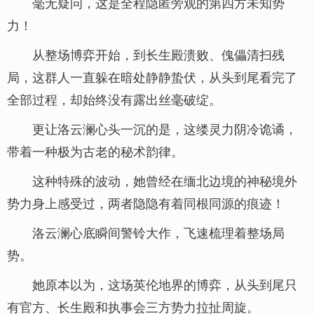
毫无疑问，这是全程隐匿旁观的第四方未知势
力！
从整场博弈开始，到长生殿溃败、傀儡清扫残
局，这群人一直躲在暗处静静蛰伏，从头到尾看完了
全部过程，却始终没有露出丝毫破绽。
更让洛云澜心头一沉的是，这缕灵力阴冷诡谲，
带着一种极为古老的秘术韵律。
这种特殊的波动，她曾经在缅北边境的神秘境外
势力身上感受过，两者隐隐有着同根同源的痕迹！
洛云澜心底瞬间警铃大作，飞速梳理着整场局
势。
她原本以为，这场英伦地界的博弈，从头到尾只
有官方、长生殿和执事会三方势力拉扯周旋。