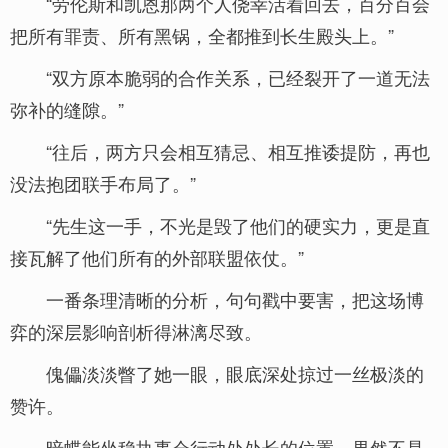
“劳伦斯和凯恩那两个人侥幸活着回去，百分百会
把所有罪责、所有黑锅，全都推到长生殿头上。”
“双方原本脆弱的合作关系，已经裂开了一道无法
弥补的缝隙。”
“往后，两方只会相互猜忌、相互推诿提防，再也
没法抱团联手布局了。”
“先生这一手，不光是毁了他们的硬实力，更是直
接瓦解了他们所有的外部联盟依仗。”
一番条理清晰的分析，句句戳中要害，把这场博
弈的深层影响剖析得淋漓尽致。
傀儡淡淡瞥了她一眼，眼底深处掠过一丝极淡的
赞许。
暗蝶能坐稳执事会行动处处长的位置，果然不是