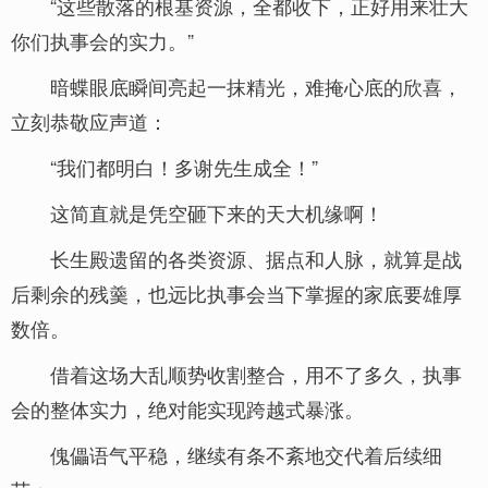
“这些散落的根基资源，全都收下，正好用来壮大
你们执事会的实力。”
暗蝶眼底瞬间亮起一抹精光，难掩心底的欣喜，
立刻恭敬应声道：
“我们都明白！多谢先生成全！”
这简直就是凭空砸下来的天大机缘啊！
长生殿遗留的各类资源、据点和人脉，就算是战
后剩余的残羹，也远比执事会当下掌握的家底要雄厚
数倍。
借着这场大乱顺势收割整合，用不了多久，执事
会的整体实力，绝对能实现跨越式暴涨。
傀儡语气平稳，继续有条不紊地交代着后续细