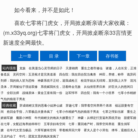
如今看来，并不是如此！
喜欢七零将门虎女，开局掀桌断亲请大家收藏：
(m.x33yq.org)七零将门虎女，开局掀桌断亲33言情更
新速度全网最快。
上一章
目 录
下一章
存书签
站内强推
龙族
在美漫当心灵导师的日子
天唐锦绣
重生之都市修仙
谢邀，人在长安，正准
备造反
灵药空间：五灵根才是完美道基
四合院：我在四合院当禽兽
种田，养猪，称帝
诡异药
剂师：我的病人皆为恐怖
神豪系统不正经，逼我成枪王
校花学姐从无绯闻，直到我上大学
混沌
圣体，开局被仙子强迫双修
系统赋我长生，活着终会无敌
从仙侠世界归来
奸臣夫人的悠闲日
子
全职法师
战锤原体：黄金王座有我一份
边军悍卒
四合院：我有一个小世界
七零小作精娇
气包的狼崽子男友
经典收藏
穿成锦鲤文里的恶毒小姑肿么破
穿越七零：我带着空间养两个弟弟
福运甜妻有空
间
抢回金手指，六零极品夫妻杀疯了
七零小作精娇气包的狼崽子男友
七零之悍妇当家
重生之
娇娘军嫂
魔眼小神医
年代锦鲤文的炮灰大嫂重生了
神豪：从绑定打赏返利系统开始
甜蜜军婚
在七零，女配赶海养娃样样行
五零弃妇有空间
七零：重回难产时，我带空间养崽
重生俏军
嫂
在年代文里当极品
六零军嫂有空间
带着粮库回六零
霍夫人是个小哭包
傅爷，退婚后夫人
又去约会了
年代：团宠文里的炮灰发疯了