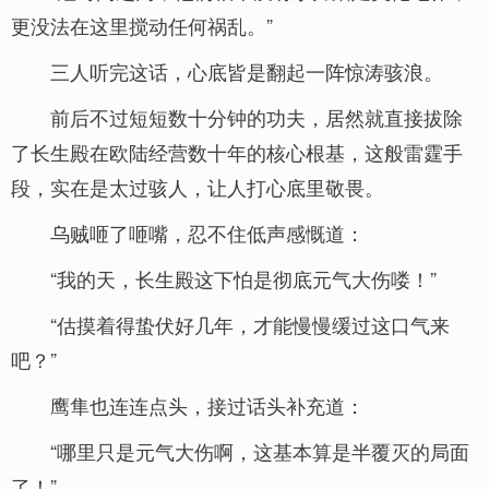
更没法在这里搅动任何祸乱。”
三人听完这话，心底皆是翻起一阵惊涛骇浪。
前后不过短短数十分钟的功夫，居然就直接拔除
了长生殿在欧陆经营数十年的核心根基，这般雷霆手
段，实在是太过骇人，让人打心底里敬畏。
乌贼咂了咂嘴，忍不住低声感慨道：
“我的天，长生殿这下怕是彻底元气大伤喽！”
“估摸着得蛰伏好几年，才能慢慢缓过这口气来
吧？”
鹰隼也连连点头，接过话头补充道：
“哪里只是元气大伤啊，这基本算是半覆灭的局面
了！”