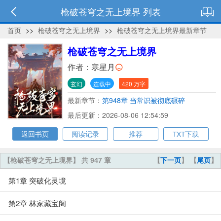
枪破苍穹之无上境界 列表
首页
>>
枪破苍穹之无上境界
>>
枪破苍穹之无上境界最新章节
枪破苍穹之无上境界
作者：
寒星月
玄幻
连载中
420 万字
最新章节：
第948章 当常识被彻底碾碎
最后更新：2026-08-06 12:54:59
返回书页
阅读记录
推荐
TXT下载
【枪破苍穹之无上境界】 共 947 章
【
下一页
】 【
尾页
】
第1章 突破化灵境
第2章 林家藏宝阁