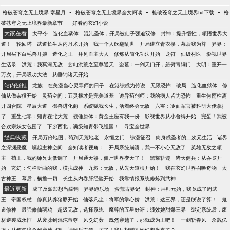
-
-
-
枪破苍穹之无上境界 寒星月
枪破苍穹之无上境界全文阅读
枪破苍穹之无上境界txt下载
枪
-
破苍穹之无上境界最新章节
好看的玄幻小说
大家在看
太平令
造化血狱体
混沌圣体，开局被仙子强迫双修
封神：提升悟性，领悟世界大
道！
轮回塔
武道长生从内丹术开始
我一个人砍翻乱世
开局建立青衣楼，幕后我为尊
异界：
开局买下白毛兽耳娘
造化之王
拜见血主大人
修炼从简化功法开始
龙符
仙级村医
影视世界
生活录
洪荒：我冥河无敌
玄幻洪荒之至尊通天
盗墓：一剑天门开，怒劈青铜门
大明：重开一
万次，开局吸功大法
从垂钓诸天开始
站内强推
龙族
在美漫当心灵导师的日子
在港综成为传说
无限恐怖
破局
造化血狱体
修
仙从做杂役开始
灵药空间：五灵根才是完美道基
诡异药剂师：我的病人皆为恐怖
重生何雨柱离
开四合院
星辰大道
御兽进化商
系统赋我长生，活着终会无敌
六零：冷面军官被科研大佬拿捏
了
重生七零：知青在北大荒
战锤原体：黄金王座有我一份
影视世界从小舍得开始
完蛋！我被
合欢宗妖女包围了
下乡西北，满级知青带飞祖国！
寻宝全世界
经典收藏
开局万倍地图，苟到天荒地老
永恒之门
综漫征召
肉身成圣者的二次元生活
诸界
之深渊恶魔
崛起主神空间
全知读者视角：
开局系统崩溃，我一不小心无敌了
英雄无敌之领
主
苟王，我的师兄太低调了
开局通天箓，僵尸世界变天了！
黑耀轨迹
诸天佣兵：从吞噬开
始
玄幻：勾栏听曲的我，模拟成神
九叔：无敌，从先天道根开始！
我在玄幻世界召唤奇物
太
古神王
幕后，横推一切
长生从内卷肝经验开始
我靠情报系统修炼到武神
最近更新
成了反派却想当舔狗
异界游乐场
蛮荒古界记
封神：拜师元始，我竟成了周武
王
帝国权杖
修真从养猪豚开始
仙落凡尘：将军的掌心娇
洪荒：这三界，还是朕说了算！
鬼
道修神
最强修仙弱鸡
超级无敌，选择系统
魔尊的五星好评：绩效她甜爆三界
绑定系统后，废
材逆袭成永恒
从废脉到混沌帝尊
风爻幻薮
既然穿越了，那就成为王吧！
一剑斩春风
杀戮亿