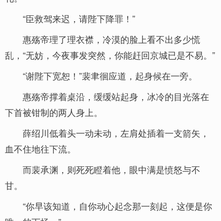
“臣救驾来迟，请陛下降罪！”
惠殇帝理了理衣襟，冷漠的脸上看不出多少慌
乱，“无妨，今夜事发突然，你能赶回京城已是不易。”
“谢陛下宽恕！”裴聿徊应道，起身候在一旁。
惠殇帝撑着桌沿，缓缓站起身，冰冷的目光落在
下首被钳制的两人身上。
薛绍川低着头一动未动，左肩处插着一支箭矢，
血不住地往下流。
而裴承渊，则死死瞪着他，眼中满是愤怒与不
甘。
“你早该知道，自你动心起念那一刻起，这便是你