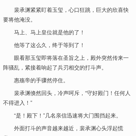
裴承渊紧紧盯着玉玺，心口狂跳，巨大的欣喜快
要将他淹没。
马上、马上皇位就是他的了！
他等了这么久，终于等到了！
眼看那玉玺即将落在圣旨之上，殿外突然传来一
阵骚乱，紧接着响起了兵刃相交的打斗声。
惠殇帝的手骤然停住。
裴承渊倏然回头，冷声呵斥，“守好殿门！任何人
不得进入！”
“是！殿下！”几名亲信迅速将大门围挡起来。
外面打斗的声音越来越近，裴承渊心头浮起慌