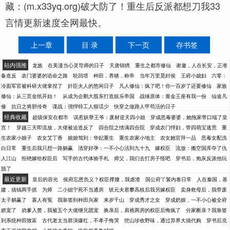
藏：(m.x33yq.org)破大防了！重生后反派都想刀我33
言情更新速度全网最快。
上一章
目 录
下一页
存书签
站内强推
龙族
在美漫当心灵导师的日子
天唐锦绣
重生之都市修仙
谢邀，人在长安，正准
备造反
农门婆婆的诰命之路
轮回塔
种田，养猪，称帝
当年万里觅封侯
王府小媳妇
六零：
冷面军官被科研大佬拿捏了
奸臣夫人的悠闲日子
凡人修仙：疯了吧！你一百岁了还要修仙
家族
修仙：从三页金纸开始！
从成为企鹅大股东打造娱乐帝国
战锤原体：黄金王座有我一份
仙途凡
修
抗日之将胆传奇
谍战：强悍特工人狠话少
快穿之做路人甲苟活的日子
经典收藏
超级保安在都市
误惹妖孽王爷：废材逆天四小姐
穿成恶毒婆婆，她拖家带口端了皇
宫！
穿越三天即流放，大佬被迫造反了
四合院之情满四合院
穿成农门悍妇，带四萌宝逃荒
重
生农家小娘子
农女艾丁香
娘娘驾到：华妃重生
重生农家小地主
农女她官拜一品
恶毒女配洗
白日常
重生后我只想一路躺赢
清穿好孕：一不小心活到九十九
嫁权臣
流放：搬空国库夺了仇
人江山
拒绝嫁给权臣后
写手的古代体验手札
师父，我们去打房子怪吧
穿书后，炮灰反派他玩
脱了
最近更新
皇后的容光
侯府忘恩负义？权臣撑腰，我虐渣
国公府丫鬟内卷日常
人在秦国，基
建，搞钱两手抓
为师
二小姐宁死不当通房
状元夫君攀高枝后我另嫁权臣
卖身救母后，我带废
太子躺赢了
寡人有冤
我靠签到种田兴家
来岁千山
穿成秀才之女
穿成奶娘，一不小心被全府
娇宠了
劝爹入赘，我被五个大佬继兄团宠
换亲后，肩祧两房的权臣后悔疯了
分家断亲？我靠签
到系统种田致富
古代老太当群演爆红，不孝子悔哭
挖山珍收野味，通过异界大搞代购
穿书后克