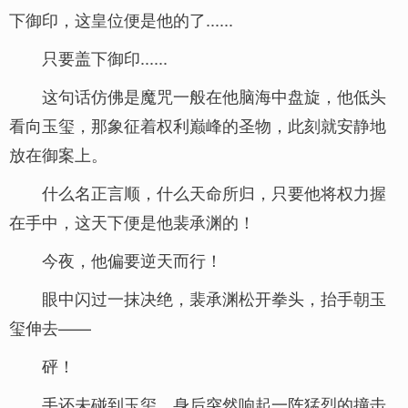
下御印，这皇位便是他的了......
只要盖下御印......
这句话仿佛是魔咒一般在他脑海中盘旋，他低头
看向玉玺，那象征着权利巅峰的圣物，此刻就安静地
放在御案上。
什么名正言顺，什么天命所归，只要他将权力握
在手中，这天下便是他裴承渊的！
今夜，他偏要逆天而行！
眼中闪过一抹决绝，裴承渊松开拳头，抬手朝玉
玺伸去——
砰！
手还未碰到玉玺，身后突然响起一阵猛烈的撞击