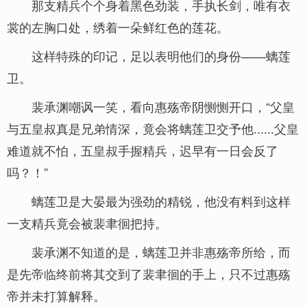
那支精兵个个身着黑色劲装，手执长剑，唯有衣
裳的左胸口处，绣着一朵鲜红色的莲花。
这样特殊的印记，足以表明他们的身份——螭莲
卫。
裴承渊嘲讽一笑，看向惠殇帝阴恻恻开口，“父皇
与五皇叔真是兄弟情深，竟会将螭莲卫交予他......父皇
难道就不怕，五皇叔手握精兵，迟早有一日会反了
吗？！”
螭莲卫是大晏最为强劲的精锐，他没有料到这样
一支精兵竟会被裴聿徊把持。
裴承渊不知道的是，螭莲卫并非惠殇帝所给，而
是先帝临终前将其交到了裴聿徊的手上，只不过惠殇
帝并未打算解释。