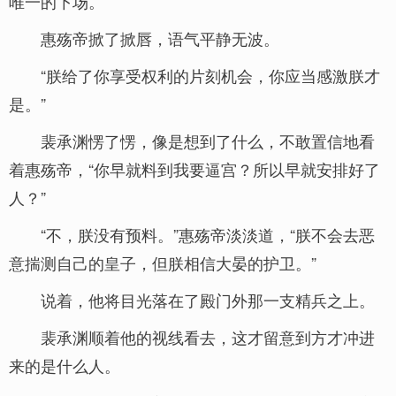
唯一的下场。”
惠殇帝掀了掀唇，语气平静无波。
“朕给了你享受权利的片刻机会，你应当感激朕才
是。”
裴承渊愣了愣，像是想到了什么，不敢置信地看
着惠殇帝，“你早就料到我要逼宫？所以早就安排好了
人？”
“不，朕没有预料。”惠殇帝淡淡道，“朕不会去恶
意揣测自己的皇子，但朕相信大晏的护卫。”
说着，他将目光落在了殿门外那一支精兵之上。
裴承渊顺着他的视线看去，这才留意到方才冲进
来的是什么人。