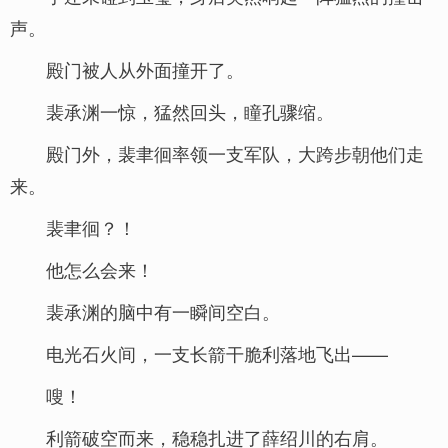
声。
殿门被人从外面撞开了。
裴承渊一惊，猛然回头，瞳孔骤缩。
殿门外，裴聿徊率领一支军队，大跨步朝他们走
来。
裴聿徊？！
他怎么会来！
裴承渊的脑中有一瞬间空白。
电光石火间，一支长箭干脆利落地飞出——
嗖！
利箭破空而来，稳稳扎进了薛绍川的右肩。