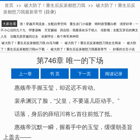
首页
>>
破大防了！重生后反派都想刀我
>>
破大防了！重生后反
白珏与蝶
派都想刀我最新章节
(目录)
大家在看
强！穿越开局流放，女配自带空间
重生农门小福妻
晴时踏雪覆白桥
清穿好孕：一
不小心活到九十九
悍妻谋略
天官赐福
四合院：我最喜欢乐于助人
综影视：女配互穿后的爽文
人生
当魏无羡穿越回过去
农家悍女：抢个将军来种田
-
-
破大防了！重生后反派都想刀我 白珏与蝶
破大防了！重生后反派都想刀我全文阅读
破大防
-
-
了！重生后反派都想刀我txt下载
破大防了！重生后反派都想刀我最新章节
好看的古言小说
第746章 唯一的下场
上一章
书 页
下一页
阅读记录
惠殇帝手握玉玺，却迟迟不肯动。
裴承渊沉了脸，“父皇，不要逼儿臣动手。”
话落，身后的薛绍川将匕首往前抵了抵。
惠殇帝沉默一瞬，握着手中的玉玺，缓缓朝圣旨
上盖去——