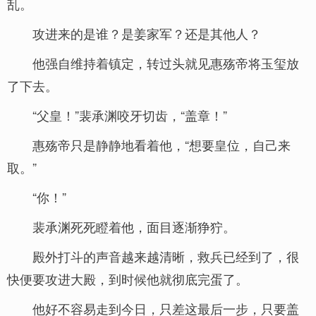
乱。
攻进来的是谁？是姜家军？还是其他人？
他强自维持着镇定，转过头就见惠殇帝将玉玺放
了下去。
“父皇！”裴承渊咬牙切齿，“盖章！”
惠殇帝只是静静地看着他，“想要皇位，自己来
取。”
“你！”
裴承渊死死瞪着他，面目逐渐狰狞。
殿外打斗的声音越来越清晰，救兵已经到了，很
快便要攻进大殿，到时候他就彻底完蛋了。
他好不容易走到今日，只差这最后一步，只要盖