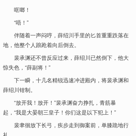
哐啷！
“唔！”
伴随着一声闷哼，薛绍川手里的匕首重重跌落在
地，他整个人踉跄着向后倒去。
裴承渊还不曾反应过来，薛绍川已然倒下，他大
惊失色，“薛副将！”
下一瞬，十几名精锐迅速冲进殿内，将裴承渊和
薛绍川钳制。
“放开我！放开！”裴承渊奋力挣扎，青筋暴
起，“我是大晏朝三皇子！你们这是以下犯上！”
裴聿徊放下长弓，疾步走到御案前，单膝跪地行
礼。