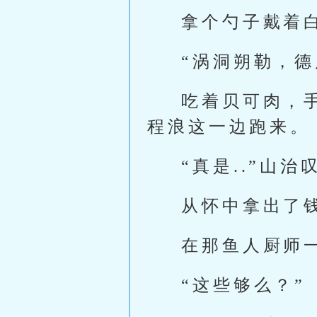
拿个勺子戴着
“涡洞朔勒，
吃着贝可肉，
程浪这一边跑来。
“真是..”山治
从怀中拿出了
在那鱼人厨师
“这些够么？”