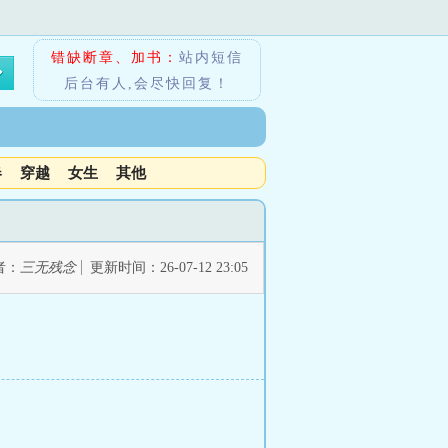
错缺断章、加书：
站内短信
后台有人,会尽快回复！
春
穿越
女生
其他
者：
三无残念
更新时间：26-07-12 23:05