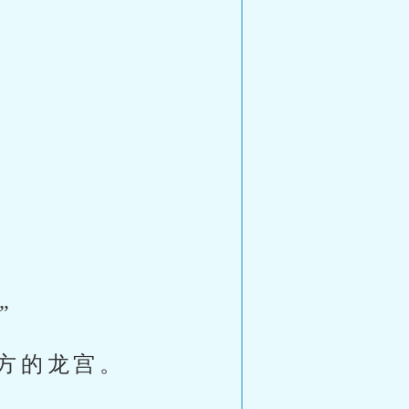
”
方的龙宫。