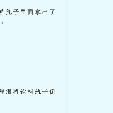
裤兜子里面拿出了
了。
程浪将饮料瓶子倒