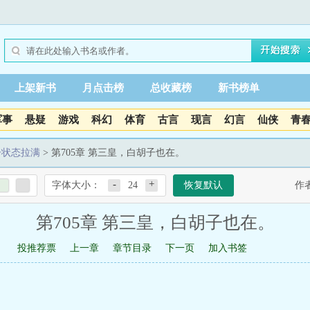
上架新书
月点击榜
总收藏榜
新书榜单
军事
悬疑
游戏
科幻
体育
古言
现言
幻言
仙侠
青
子状态拉满
> 第705章 第三皇，白胡子也在。
-
+
字体大小：
24
恢复默认
作
第705章 第三皇，白胡子也在。
投推荐票
上一章
章节目录
下一页
加入书签