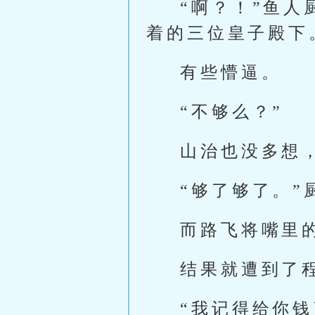
“啊？！”鱼
着的三位皇子殿下
有些懵逼。
“不够么？”
山治也没多想
“够了够了。”
而路飞将嘴里
结果就遭到了
“我记得给你钱