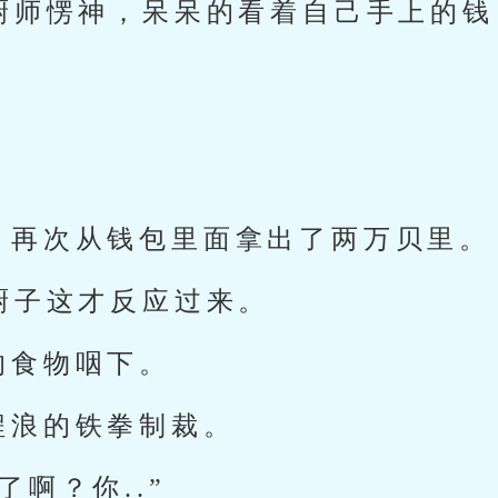
人厨师愣神，呆呆的看着自己手上的
。
，再次从钱包里面拿出了两万贝里。
厨子这才反应过来。
的食物咽下。
程浪的铁拳制裁。
了啊？你..”