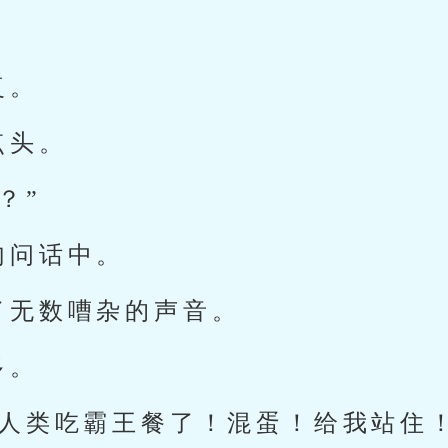
复。
点头。
？”
句问话中。
了无数嘈杂的声音。
多。
！人类吃霸王餐了！混蛋！给我站住！