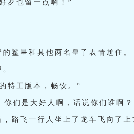
好歹也留一点啊！”
。
请的鲨星和其他两名皇子表情尬住。
声。
的特工版本，畅饮。”
！你们是大好人啊，话说你们谁啊？
后，路飞一行人坐上了龙车飞向了上