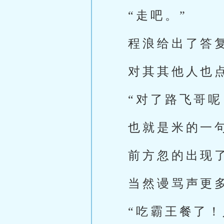
“走吧。”
程浪给出了答
对其其他人也
“对了路飞哥呢
也就是米的一
前方忽的出现
当然谩骂声更
“吃霸王餐了