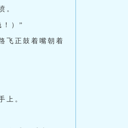
愤。
！）”
路飞正鼓着嘴朝着
手上。