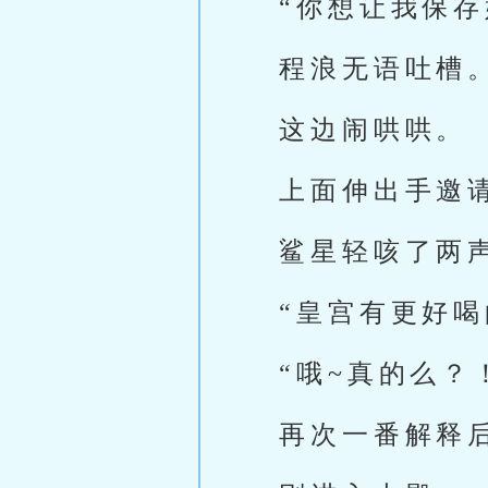
“你想让我保存
程浪无语吐槽
这边闹哄哄。
上面伸出手邀
鲨星轻咳了两
“皇宫有更好喝
“哦~真的么？
再次一番解释