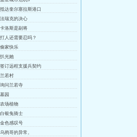
章 抵达奎尔塞拉斯港口
章 法瑞克的决心
章 卡洛斯是副将
章 打人还需要忍吗？
章 偷家快乐
 扒光她
章 签订远程支援兵契约
 兰若村
章 询问兰若寺
 墓园
章 农场植物
章 白银兔骑士
章 金色感叹号
章 乌鸦哥的异常。