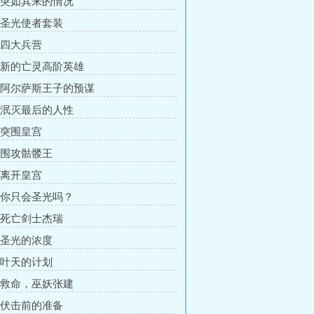
章 突如其来的情况
章 圣光使者套装
章 四大兵营
章 新的亡灵高阶英雄
章 阿尔萨斯王子的预谋
章 泯灭最后的人性
章 突围皇宫
章 围攻骷髅王
章 离开皇宫
章 你只会圣光吗？
章 死亡剑士杰瑞
章 圣光的浓度
章 叶天的计划
章 救命，巫妖张建
章 伏击前的准备