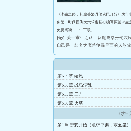
《求生之路，从魔兽洛丹伦农民开始》为作
你第一时间提供大大笨蛋精心编写原创求生
免费阅读、TXT下载。
简介:关于求生之路，从魔兽洛丹伦农民
自己是一款名为魔兽争霸里面的人族
并保证自己的存活。一路上，与恶魔
力的暗夜精灵，漫天的火雨，恐怖而
下来吗？
第619章 结尾
第616章 战场混乱
第613章 三方
第610章 火墙
《求生
第1章 游戏开始（跪求书架，求五星）