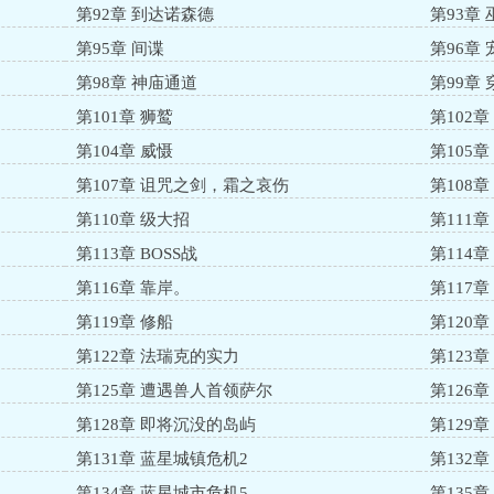
第92章 到达诺森德
第93章 
第95章 间谍
第96章 
第98章 神庙通道
第99章
第101章 狮鹫
第102章
第104章 威慑
第105
第107章 诅咒之剑，霜之哀伤
第108章
第110章 级大招
第111章
第113章 BOSS战
第114
第116章 靠岸。
第117
第119章 修船
第120章
第122章 法瑞克的实力
第123
的
第125章 遭遇兽人首领萨尔
第126
第128章 即将沉没的岛屿
第129
第131章 蓝星城镇危机2
第132
第134章 蓝星城市危机5
第135