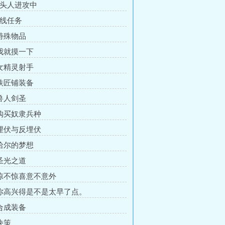
狗头人进攻中
支线任务
 特殊物品
 我就摸一下
 女精灵射手
 铁匠铺装备
 兽人剑圣
 购买奴隶兵种
 埋伏与反埋伏
 哈尔的梦想
 圣光之道
 惊不惊喜意不意外
 你高兴得是不是太早了点。
 合成装备
决策