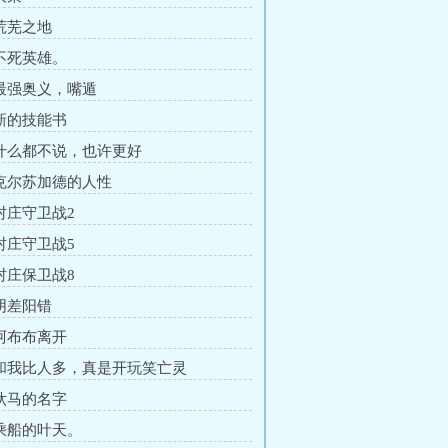
 荒芜之地
 不死英雄。
 最强奥义，嘴遁
 新的技能书
 什么都不说，也许更好
 克尔苏加德的人性
 村庄守卫战2
 村庄守卫战5
 村庄保卫战8
 阴差阳错
 阿布布离开
 和我比人多，真是开玩笑亡灵
 驮马的名字
 乘船的叶天。