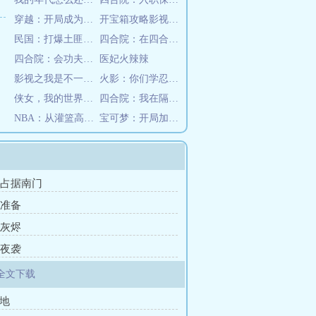
穿越：开局成为美杜莎童养夫
开宝箱攻略影视女主
民国：打爆土匪，顺手抢个大蜜蜜
四合院：在四合院虐禽的日子
四合院：会功夫的我，谁也惹不起
医妃火辣辣
影视之我是不一样的烟火
火影：你们学忍术，我修仙！
侠女，我的世界，江湖
四合院：我在隔壁有小院
NBA：从灌篮高手开始
宝可梦：开局加入火箭队
章 占据南门
 准备
 灰烬
 夜袭
全文下载
营地