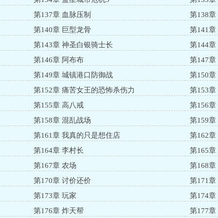
第137章 血脉压制
第138
第140章 巨型龙骨
第141
第143章 神圣白银骑士长
第144
第146章 阿布布
第147
第149章 城镇港口防御战
第150
第152章 痛苦女王的恐怖杀伤力
第153章
第155章 高八戒
第156
第158章 混乱战场
第159章
第161章 我真的只是想住店
第162
第164章 李村长
第165章
第167章 农场
第168
第170章 讨价还价
第171
第173章 玩家
第174
第176章 炸天帮
第177