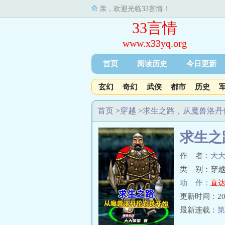
亲，欢迎光临33言情！
33言情
www.x33yq.org
首页
阅读历史
今日更新
玄幻
奇幻
武侠
都市
历史
首页
>
穿越
>
求生之路，从魔兽洛丹
求生之
作 者：
大
类 别：穿越
动 作：
直达
更新时间：2026-
最新连载：
第