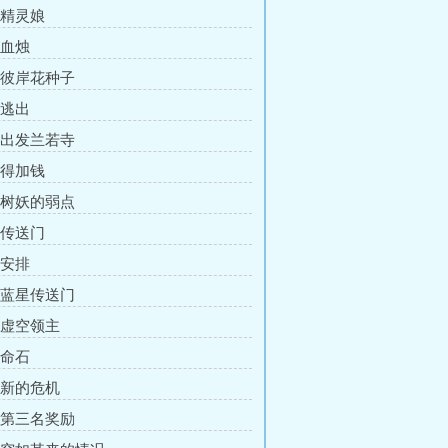
 精灵娘
 血烛
章 彼岸花种子
 逃出
章 出发兰若寺
 得加钱
章 树妖的弱点
 传送门
 安排
章 蓝星传送门
章 虚空领主
 命石
章 新的危机
章 第三名奖励