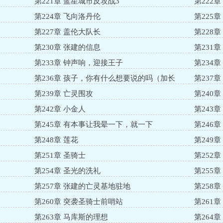
第221章 蓝星城市反攻战3
第222
第224章 飞向洛丹伦
第225
第227章 盖伦大队长
第228
第230章 张建的信息
第231
第233章 钟声响，迎接王子
第234
第236章 孩子，你有什么想要说的吗（加长
第237
篇）
第239章 亡灵围攻
第240
第242章 小金人
第243
第245章 有本事让我晕一下，就一下
第246
第248章 莲花
第249
第251章 圣骑士
第252
第254章 圣光的洗礼
第255
第257章 张建的亡灵基地驻地
第258
第260章 突袭圣骑士前哨站
第261
第263章 马库斯的理想
第264