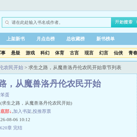
上架新书
月点击榜
总收藏榜
新书榜单
军事
悬疑
游戏
科幻
体育
古言
现言
幻言
仙侠
青
伦农民开始
> 求生之路，从魔兽洛丹伦农民开始章节列表
路，从魔兽洛丹伦农民开始
大笨蛋
(求生之路，从魔兽洛丹伦农民开始)
底部↓
,
加入书架
,
投推荐票
08-06 10:12
620章 完结