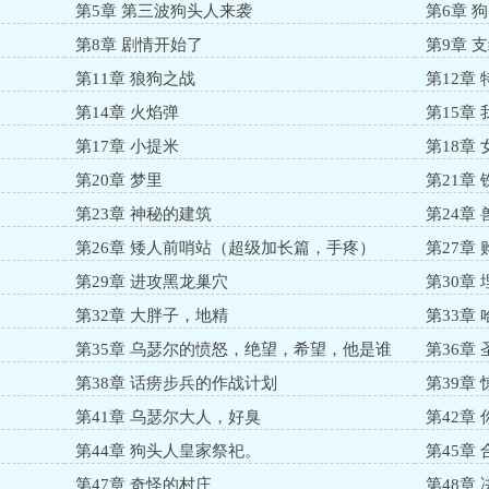
第5章 第三波狗头人来袭
第6章 
第8章 剧情开始了
第9章 
第11章 狼狗之战
第12章
第14章 火焰弹
第15章
第17章 小提米
第18章
第20章 梦里
第21章
第23章 神秘的建筑
第24章
第26章 矮人前哨站（超级加长篇，手疼）
第27章
第29章 进攻黑龙巢穴
第30章
第32章 大胖子，地精
第33章
第35章 乌瑟尔的愤怒，绝望，希望，他是谁
第36章
第38章 话痨步兵的作战计划
第39章
第41章 乌瑟尔大人，好臭
第42章
第44章 狗头人皇家祭祀。
第45章
第47章 奇怪的村庄
第48章 