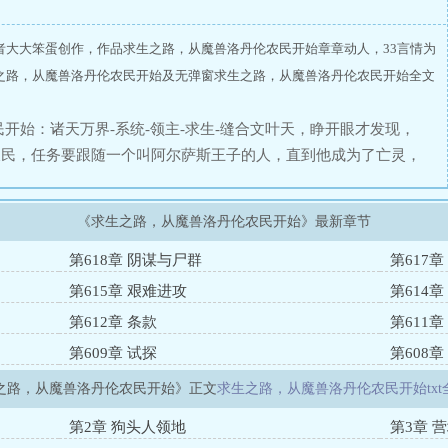
者大大笨蛋创作，作品求生之路，从魔兽洛丹伦农民开始章章动人，33言情为
之路，从魔兽洛丹伦农民开始及无弹窗求生之路，从魔兽洛丹伦农民开始全文
开始：诸天万界-系统-领主-求生-缝合文叶天，睁开眼才发现，
农民，任务要跟随一个叫阿尔萨斯王子的人，直到他成为了亡灵，
签订契约的黑石兽人，凶猛而残忍的不死亡灵，黑色皮肤但野蛮暴
凶残的燃烧军团。身为一个农民的叶天，真的能在这些浩劫中，活
《求生之路，从魔兽洛丹伦农民开始》最新章节
第618章 阴谋与尸群
第617
第615章 艰难进攻
第614章
第612章 条款
第611章
第609章 试探
第608章
之路，从魔兽洛丹伦农民开始》正文
求生之路，从魔兽洛丹伦农民开始txt
第2章 狗头人领地
第3章 