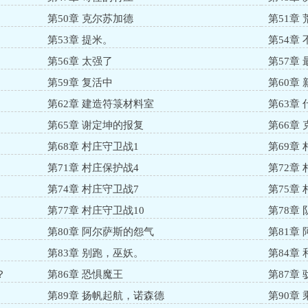
第50章 克尔苏加德
第51章
第53章 提米。
第54章
第56章 太强了
第57章
第59章 复活中
第60章
第62章 建造符箓材料室
第63章
第65章 谢定坤的报复
第66章
第68章 村庄守卫战1
第69章
第71章 村庄保护战4
第72章
第74章 村庄守卫战7
第75章
第77章 村庄守卫战10
第78章
第80章 阿尔萨斯的怨气
第81章
第83章 别跑，巫妖。
第84章
？
第86章 恐惧魔王
第87章
第89章 扬帆起航，诺森德
第90章