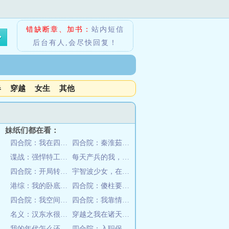
错缺断章、加书：
站内短信
后台有人,会尽快回复！
春
穿越
女生
其他
妹纸们都在看：
四合院：我在四合院当禽兽
四合院：秦淮茹赖上我
谍战：强悍特工人狠话少
每天产兵的我，从末世开始
四合院：开局转业，幸运签到系统
宇智波少女，在木叶点燃团宠大战
港综：我的卧底遍布香江
四合院：傻柱要甜妻也要大国崛起
四合院：我空间通现代警花找上门
四合院：我靠情报系统走上巅峰
名义：汉东水很深？我带飞高育良
穿越之我在诸天欠下的情债
我的年代怎么还有四合院
四合院：入职保卫处，诛杀众禽兽