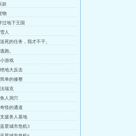
巫妖
宠物
 穿过地下王国
 雪人
章 送死的任务，我才不干。
 逃跑。
 小游戏
章 绝地大反击
章 简单的修整
 法瑞克
章 鱼人洞穴
章 奇怪的通道
章 支援兽人基地
章 蓝星城市危机3
章 蓝星城市危机6