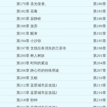
第179章 圣光使者。
第180章
第182章 花毒
第183章
第185章 寂静岭
第186
第188章 放弃
第189章
第191章 醒来
第192
第194章 小沙弥
第195章
第197章 支线任务消失的兰若寺
第198
第200章 树人树妖
第201章
第203章 时间的紧迫
第204章
第206章 静心符的特殊用途
第207
第209章 文献
第210
第212章 蓝星城市反攻战1
第213章
第215章 蓝星城市反攻战2
第216
第218章 秒钟
第219