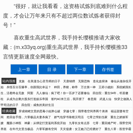
“很好，就让我看看，这资格试炼到底难到什么程
度，才会让万年来只有不超过两位数试炼者获得封
号！”
喜欢重生高武世界，我手持长缨横推请大家收
藏：(m.x33yq.org)重生高武世界，我手持长缨横推33
言情更新速度全网最快。
上一章
目 录
下一章
存书签
站内强推
龙族
在美漫当心灵导师的日子
天唐锦绣
无限恐怖
造化血狱体
修仙从做杂役开
始
杀怪百分百爆率，你跟我比幸运？
种田，养猪，称帝
万古第一神
王府小媳妇
系统赋我长
生，活着终会无敌
阿梨
凡人修仙：疯了吧！你一百岁了还要修仙
四合院：重生54年，邻居傻
柱
从成为企鹅大股东打造娱乐帝国
签约AC米兰后，我开摆了
春意闹
武道人仙
快穿之做路人
甲苟活的日子
四合院：咸鱼的美好生活
经典收藏
穿成锦鲤文里的恶毒小姑肿么破
穿越七零：我带着空间养两个弟弟
福运甜妻有空
间
抢回金手指，六零极品夫妻杀疯了
娇气包穿书靠糙汉苟活
七零之悍妇当家
重生之娇娘军
嫂
魔眼小神医
神豪：从绑定打赏返利系统开始
九零长女有点苏
七零：重回难产时，我带空间
养崽
在年代文里当极品
六零军嫂有空间
天灾侵袭：女王她刀已经磨好了
重生八零：医世学霸