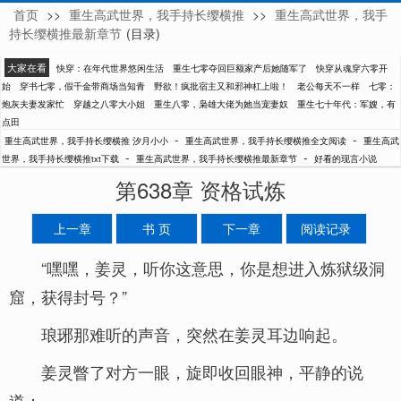
首页
>>
重生高武世界，我手持长缨横推
>>
重生高武世界，我手
汐月小小
持长缨横推最新章节
(目录)
大家在看
快穿：在年代世界悠闲生活
重生七零夺回巨额家产后她随军了
快穿从魂穿六零开
始
穿书七零，假千金带商场当知青
野欲！疯批宿主又和邪神杠上啦！
老公每天不一样
七零：
炮灰夫妻发家忙
穿越之八零大小姐
重生八零，枭雄大佬为她当宠妻奴
重生七十年代：军嫂，有
点田
-
-
重生高武世界，我手持长缨横推 汐月小小
重生高武世界，我手持长缨横推全文阅读
重生高武
-
-
世界，我手持长缨横推txt下载
重生高武世界，我手持长缨横推最新章节
好看的现言小说
第638章 资格试炼
上一章
书 页
下一章
阅读记录
“嘿嘿，姜灵，听你这意思，你是想进入炼狱级洞
窟，获得封号？”
琅琊那难听的声音，突然在姜灵耳边响起。
姜灵瞥了对方一眼，旋即收回眼神，平静的说
道：