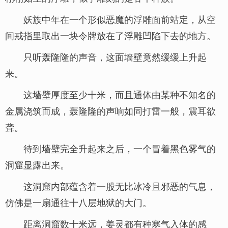
妖族中年在一个形似恶魔的浮雕面前站定，从空
间戒指里取出一块令牌放在了浮雕凹陷下去的地方。
只听轰隆隆的声音，这面墙壁竟然缓缓上升起
来。
这墙壁厚度至少十米，而且通体由某种不知名的
金属浇筑而成，轰隆隆的声响如同打雷一般，震耳欲
聋。
待到墙壁完全升起来之后，一个冒着黑色雾气的
洞窟显露出来。
这洞窟内部蕴含着一股无比冰冷且邪恶的气息，
仿佛是一扇通往十八层地狱的大门。
距离洞窟数十米远，姜灵都有种寒气入体的感