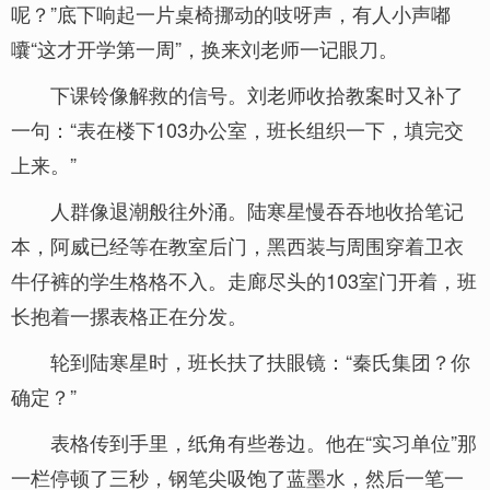
呢？”底下响起一片桌椅挪动的吱呀声，有人小声嘟
囔“这才开学第一周”，换来刘老师一记眼刀。
下课铃像解救的信号。刘老师收拾教案时又补了
一句：“表在楼下103办公室，班长组织一下，填完交
上来。”
人群像退潮般往外涌。陆寒星慢吞吞地收拾笔记
本，阿威已经等在教室后门，黑西装与周围穿着卫衣
牛仔裤的学生格格不入。走廊尽头的103室门开着，班
长抱着一摞表格正在分发。
轮到陆寒星时，班长扶了扶眼镜：“秦氏集团？你
确定？”
表格传到手里，纸角有些卷边。他在“实习单位”那
一栏停顿了三秒，钢笔尖吸饱了蓝墨水，然后一笔一