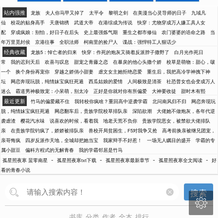
站内强推
龙族
夫人你马甲又掉了
太平令
黎明之剑
在美漫当心灵导师的日子
九域凡
仙
校花的贴身高手
天唐锦绣
武道大帝
在港综成为传说
快穿：尤物穿成万人嫌工具人女
配
穿成疯娘：别怕，好日子在后头
史上最强炼气期
重生之都市修仙
农门婆婆的诰命之路
当
年万里觅封侯
京港往事
全职法师
柯南里的捡尸人
谍战：强悍特工人狠话少
经典收藏
龙族5：悼亡者的归来
快穿：作死的炮灰又骑着反派脖子撒野了
白月光作死日
常
我的迟到天后
欢喜与叹息
甜宠之青藤之恋
在暴戾的他心头撒个娇
校草是萌物：甜心，啵
一个
换个身份再宠你
穿越之娇俏小甜妻
虐文女主她拒绝恋爱
重生后，我把高冷学神拽下神
坛
网恋奔现玩脱，纯情妹宝疯狂死遁
西瓜姑娘的爱情
人间极致是清茶
社恐普女也会变成万人
迷么
霸道男神极致宠：小呆萌，别太冷
正好是你就对你有所偏爱
大神要收徒
甜时木有熙
最近更新
竹马的偏爱藏不住
我转校你疯啥？重回高中逆袭学霸
北问南风归不归
网恋奔现玩
脱，纯情妹宝疯狂死遁
网恋翻车后，贵族学院校草排队亲
深陷欲潮
大佬她不做炮灰，各年代逆
袭虐渣
樱花汽水味
说喜欢的时候，看着我
地老天荒不负你
贵族学院恶女，被禁欲大佬排队
亲
在贵族学院钓疯了，娇娇被排队亲
兽校开局贫困生，F5对我争又抢
高考前换亲被继兄团宠，
亲哥悔疯
四岁反派作天地，全城却把她当宝
我家辩手不好惹！
一场无人瞩目的盛开
学霸的专
属小甜豆
偏科方程式的无解青春
我的学霸邻居是竹马
-
-
-
-
孤星照夜寒 蜚零南星
孤星照夜寒txt下载
孤星照夜寒最新章节
孤星照夜寒全文阅读
好
看的青春小说
搜索

书库
分类
作者
全本
排行