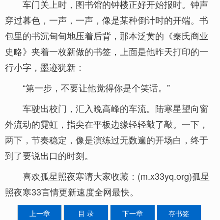
车门关上时，图书馆的钟楼正好开始报时。钟声
穿过暮色，一声，一声，像是某种倒计时的开端。书
包里的书沉甸甸地压着后背，那本泛黄的《秦氏商业
史略》夹着一枚新做的书签，上面是他昨天打印的一
行小字，墨迹犹新：
“第一步，不要让他觉得你是个笑话。”
车驶出校门，汇入晚高峰的车流。陆寒星望向窗
外流动的霓虹，指尖在平板边缘轻轻敲了敲。一下，
两下，节奏稳定，像是演练过无数遍的开场白，终于
到了要说出口的时刻。
喜欢孤星照夜寒请大家收藏：(m.x33yq.org)孤星
照夜寒33言情更新速度全网最快。
上一章
目 录
下一章
存书签