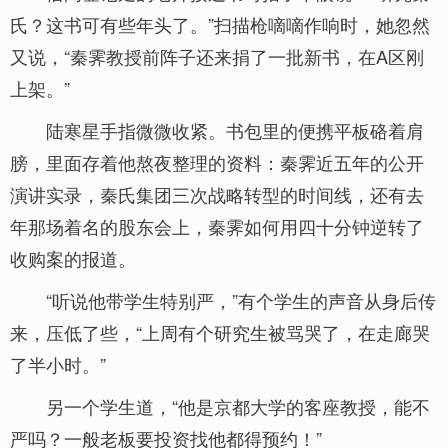
氏？这书可有些年头了。”扫描枪嘀嘀作响时，她忽然
又说，“秦霁教授前阵子还来捐了一批新书，在A区刚
上架。”
陆寒星手指微微收紧。书包里的便携平板硌着肩
膀，里面存着他熬夜整理的资料：秦霁近五年的公开
演讲实录，秦氏集团三次战略转型的时间线，还有去
年那场着名的股东会上，秦霁如何用四十分钟逆转了
收购案的报道。
“听说他带学生特别严，”有个学生的声音从身后传
来，压低了些，“上周有个研究生被骂哭了，在走廊哭
了半小时。”
另一个学生道，“他是京都大学的客座教授，能不
严吗？一般老板要投资找他都得预约！”