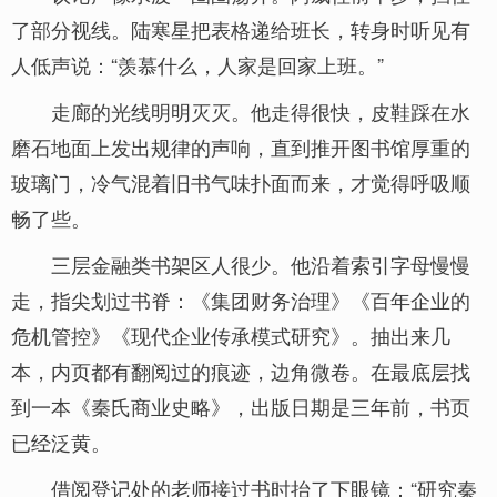
了部分视线。陆寒星把表格递给班长，转身时听见有
人低声说：“羡慕什么，人家是回家上班。”
走廊的光线明明灭灭。他走得很快，皮鞋踩在水
磨石地面上发出规律的声响，直到推开图书馆厚重的
玻璃门，冷气混着旧书气味扑面而来，才觉得呼吸顺
畅了些。
三层金融类书架区人很少。他沿着索引字母慢慢
走，指尖划过书脊：《集团财务治理》《百年企业的
危机管控》《现代企业传承模式研究》。抽出来几
本，内页都有翻阅过的痕迹，边角微卷。在最底层找
到一本《秦氏商业史略》，出版日期是三年前，书页
已经泛黄。
借阅登记处的老师接过书时抬了下眼镜：“研究秦