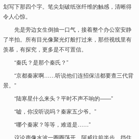
划写下那四个字。笔尖划破纸张纤维的触感，清晰得
令人心惊。
先是旁边女生倒抽一口气，接着整个办公室安静
了半拍。所有目光像聚光灯般打过来，那些视线里有
羡慕，有探究，更多是不可置信。
“秦氏？是那个秦氏？”
“京都秦家啊……听说他们连招保洁都要查三代背
景。”
“陆寒星什么来头？平时不声不响的——”
“嘘，你没听说吗？秦家五少爷。”
“哪个秦家？等等，难道是……”
议论声像水波一圈圈荡开。阿威往前半步，挡住