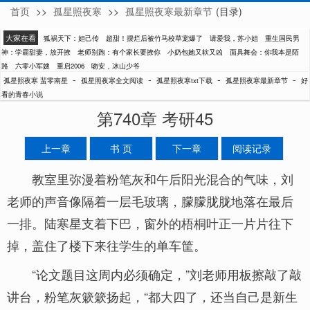
首页
>>
孤星照夜寒
>>
孤星照夜寒最新章节
(目录)
蜚零南星
大家在看
狐祸天下：妲己传
超甜！摆烂后被竹马校草宠爆了
请爱我，苏小姐
重生国民男
神：学霸甜妻，放开撩
老师别跑：有个家长要撩你
小奶包她又软又凶
面具舞会：你我本是陌
路
六零小军嫂
重启2006
吻安，冰山少爷
-
-
-
-
孤星照夜寒 蜚零南星
孤星照夜寒全文阅读
孤星照夜寒txt下载
孤星照夜寒最新章节
好
看的青春小说
第740章 考研45
上一章
书 页
下一章
阅读记录
教室里弥漫着粉笔灰和午后阳光混合的气味，刘
老师的声音像隔着一层毛玻璃，朦朦胧胧地落在最后
一排。陆寒星支着下巴，窗外的梧桐叶正一片片往下
掉，盖住了楼下来往学生的单车筐。
“论文题目这周内必须确定，”刘老师用板擦敲了敲
讲台，粉笔灰簌簌扬起，“都大四了，还当自己是新生