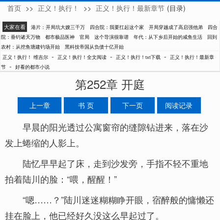
首页
>>
正义！执行！
>>
正义！执行！最新章节
(目录)
维吉尔
大家在看
港片：开局坑大嫂三千万
四合院：我要扛起这个家
开局穿越成了高启强他弟
四合
院：垂钓诸天万物
都市极品医神
官局
这个导演很靠谱
年代：从下乡后开始的咸鱼生活
回到
农村：从挖鱼塘建钓场开始
黑科技帝国从负债十亿开始
-
-
-
正义！执行！ 维吉尔
正义！执行！全文阅读
正义！执行！txt下载
正义！执行！最新章
-
节
好看的都市小说
第252章 开庭
上一章
书 页
下一页
阅读记录
早晨的阳光透过公寓窗帘的缝隙钻进来，落在沙
发上蜷缩的人影上。
陆忆早早起了床，走到沙发旁，手指不轻不重地
拍着陆川的脸：“喂，醒醒！”
“嗯……？”陆川迷迷糊糊睁开眼，宿醉般的慵懒还
挂在脸上，他已经好久没这么早起过了。