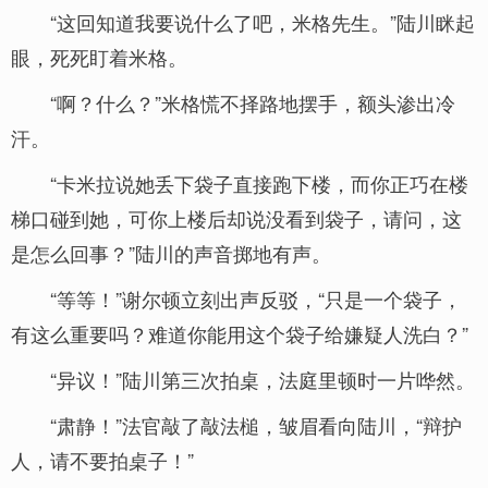
“这回知道我要说什么了吧，米格先生。”陆川眯起
眼，死死盯着米格。
“啊？什么？”米格慌不择路地摆手，额头渗出冷
汗。
“卡米拉说她丢下袋子直接跑下楼，而你正巧在楼
梯口碰到她，可你上楼后却说没看到袋子，请问，这
是怎么回事？”陆川的声音掷地有声。
“等等！”谢尔顿立刻出声反驳，“只是一个袋子，
有这么重要吗？难道你能用这个袋子给嫌疑人洗白？”
“异议！”陆川第三次拍桌，法庭里顿时一片哗然。
“肃静！”法官敲了敲法槌，皱眉看向陆川，“辩护
人，请不要拍桌子！”