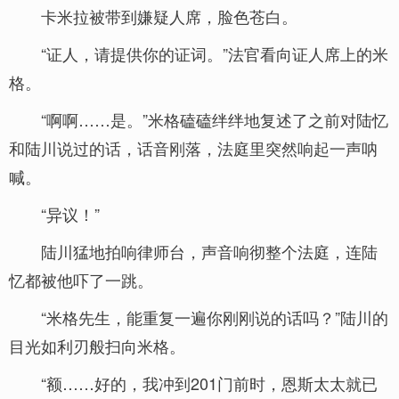
卡米拉被带到嫌疑人席，脸色苍白。
“证人，请提供你的证词。”法官看向证人席上的米
格。
“啊啊……是。”米格磕磕绊绊地复述了之前对陆忆
和陆川说过的话，话音刚落，法庭里突然响起一声呐
喊。
“异议！”
陆川猛地拍响律师台，声音响彻整个法庭，连陆
忆都被他吓了一跳。
“米格先生，能重复一遍你刚刚说的话吗？”陆川的
目光如利刃般扫向米格。
“额……好的，我冲到201门前时，恩斯太太就已