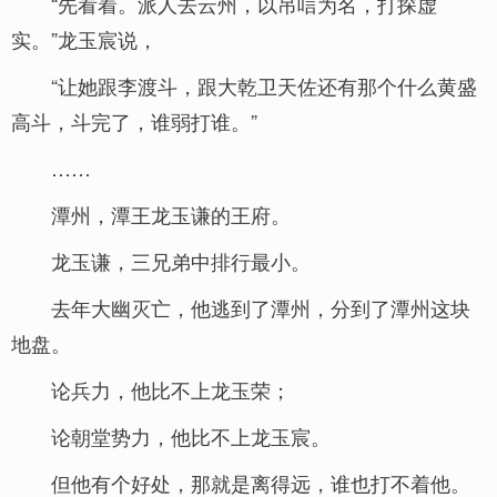
“先看着。派人去云州，以吊唁为名，打探虚
实。”龙玉宸说，
“让她跟李渡斗，跟大乾卫天佐还有那个什么黄盛
高斗，斗完了，谁弱打谁。”
……
潭州，潭王龙玉谦的王府。
龙玉谦，三兄弟中排行最小。
去年大幽灭亡，他逃到了潭州，分到了潭州这块
地盘。
论兵力，他比不上龙玉荣；
论朝堂势力，他比不上龙玉宸。
但他有个好处，那就是离得远，谁也打不着他。