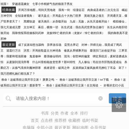
祖国！
穿越逍遥嫡女
七零小作精娇气包的狼崽子男友
经典收藏
开局万倍地图，苟到天荒地老
我有一剑
综漫征召
肉身成圣者的二次元生活
崛起
主神空间
全知读者视角：
诸天盘点：开局盘点十大热门世界
英雄无敌之领主
开局通天箓，僵
尸世界变天了！
黑耀轨迹
诸天佣兵：从吞噬开始
九叔：无敌，从先天道根开始！
模拟修仙，
我七天速成元婴
太古神王
幕后，横推一切
长生武道：我在高武世界加点修行
长生从内卷肝经
验开始
我靠情报系统修炼到武神
龙族5悼亡者的归来（龙族Ⅴ：悼亡者的归来）
我的御兽真不是
邪神
最近更新
成了反派却想当舔狗
异界游乐场
蛮荒古界记
封神：拜师元始，我竟成了周武
王
逍遥行万古
洪荒：开局拾取盘古大神词条
修真从养猪豚开始
最强宗门从收徒开始
三界至
尊：我要和瑶池双修
鬼道修神
最强修仙弱鸡
混沌：创世神的偏宠
绑定系统后，废材逆袭成永
恒
从废脉到混沌帝尊
什么叫骨粉能改变世界？那叫特性
凡人修仙：苟在坊市肝熟练度成仙
杀
戮亿万：从炼气境杀到魔神胆寒
残者逆世：破局之绊
反派师妹又被凤族师兄撩红了耳朵
坏了！
我只想赠礼她们都当真了？
-
-
救命！这破系统让我开宗立派！ 萧萧之鸣
救命！这破系统让我开宗立派！txt下载
救命！这
-
-
破系统让我开宗立派！最新章节
救命！这破系统让我开宗立派！全文阅读
好看的玄幻小说
搜索

书库
分类
作者
全本
排行
首页
点击榜
推荐榜
收藏榜
临时书架
电脑版
全部小说
最近更新
网站地图
会员书架