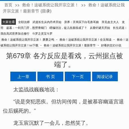
首页
>>
救命！这破系统让我开宗立派！
>>
救命！这破系统让我
萧萧之鸣
开宗立派！最新章节
(目录)
大家在看
全职法师
武道长生从内丹术开始
异界：开局买下白毛兽耳娘
拜见血主大人
龙
符
盗墓：一剑天门开，怒劈青铜门
瞎编功法，徒儿你真练成了？
从垂钓诸天开始
长生武道：
我在高武世界加点修行
斗罗之灵宝斗罗
-
-
救命！这破系统让我开宗立派！ 萧萧之鸣
救命！这破系统让我开宗立派！全文阅读
救命！这
-
-
破系统让我开宗立派！txt下载
救命！这破系统让我开宗立派！最新章节
好看的玄幻小说
第679章 各方反应是看戏，云州据点被
端了。
上一章
书 页
下一页
阅读记录
太监战战巍巍地说：
“说是突犯恶疾。但坊间传闻，是被慕容幽逼宫退
位后赐死的。”
龙玉宸沉默了一会儿，忽然笑了。