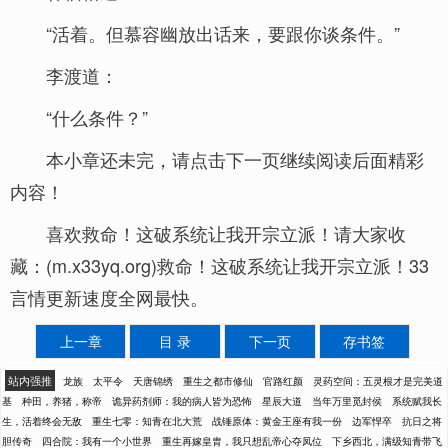
“活着。但慕容幽放出话来，要跟你谈条件。”
李渡道：
“什么条件？”
本小章还未完，请点击下一页继续阅读后面精彩
内容！
喜欢救命！这破系统让我开宗立派！请大家收
藏：(m.x33yq.org)救命！这破系统让我开宗立派！33
言情更新速度全网最快。
上一章
目 录
下一页
存书签
站内强推
龙族
太平令
天唐锦绣
重生之都市修仙
官路红颜
灵药空间：五灵根才是完美道
基
种田，养猪，称帝
诡异药剂师：我的病人皆为恐怖
星辰大道
当年万里觅封侯
系统赋我长
生，活着终会无敌
重生七零：知青在北大荒
战锤原体：黄金王座有我一份
边军悍卒
抗日之将
胆传奇
四合院：我有一个小世界
重生再嫁皇胄，我只想乱帝心夺凤位
下乡西北，满级知青带飞