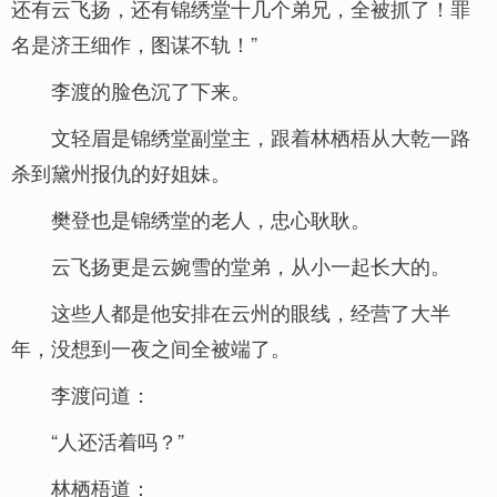
还有云飞扬，还有锦绣堂十几个弟兄，全被抓了！罪
名是济王细作，图谋不轨！”
李渡的脸色沉了下来。
文轻眉是锦绣堂副堂主，跟着林栖梧从大乾一路
杀到黛州报仇的好姐妹。
樊登也是锦绣堂的老人，忠心耿耿。
云飞扬更是云婉雪的堂弟，从小一起长大的。
这些人都是他安排在云州的眼线，经营了大半
年，没想到一夜之间全被端了。
李渡问道：
“人还活着吗？”
林栖梧道：