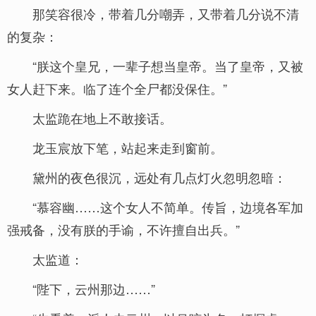
那笑容很冷，带着几分嘲弄，又带着几分说不清
的复杂：
“朕这个皇兄，一辈子想当皇帝。当了皇帝，又被
女人赶下来。临了连个全尸都没保住。”
太监跪在地上不敢接话。
龙玉宸放下笔，站起来走到窗前。
黛州的夜色很沉，远处有几点灯火忽明忽暗：
“慕容幽……这个女人不简单。传旨，边境各军加
强戒备，没有朕的手谕，不许擅自出兵。”
太监道：
“陛下，云州那边……”