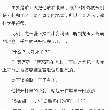
主要是谁都没把他放在眼里，与潭州相邻的分别
是云州和羊州，两个哥哥的地盘，所以一直以来，潭
州太平得很。
此刻，龙玉谦正搂着小妾喝酒，听到龙玉荣驾崩
的消息，手里的酒杯掉在了地上：
“什么？大哥死了？”
“千真万确。”管家跪在地上，“表面是暴毙，实际
上可能是被慕容幽逼宫退位后赐死的。”
龙玉谦的脸一下子白了。
他推开怀里的小妾，站起来在屋里来回踱步：
“慕容幽……那不是幽影门的掌门吗？”