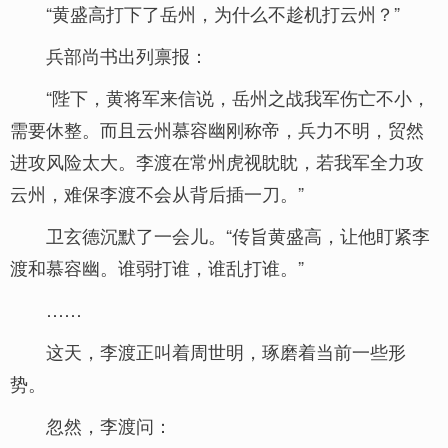
“黄盛高打下了岳州，为什么不趁机打云州？”
兵部尚书出列禀报：
“陛下，黄将军来信说，岳州之战我军伤亡不小，
需要休整。而且云州慕容幽刚称帝，兵力不明，贸然
进攻风险太大。李渡在常州虎视眈眈，若我军全力攻
云州，难保李渡不会从背后插一刀。”
卫玄德沉默了一会儿。“传旨黄盛高，让他盯紧李
渡和慕容幽。谁弱打谁，谁乱打谁。”
……
这天，李渡正叫着周世明，琢磨着当前一些形
势。
忽然，李渡问：