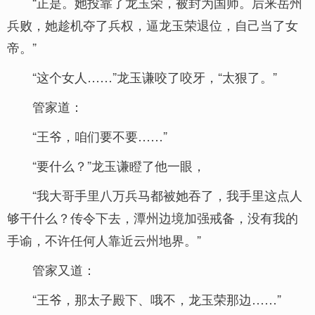
“正是。她投靠了龙玉荣，被封为国师。后来岳州
兵败，她趁机夺了兵权，逼龙玉荣退位，自己当了女
帝。”
“这个女人……”龙玉谦咬了咬牙，“太狠了。”
管家道：
“王爷，咱们要不要……”
“要什么？”龙玉谦瞪了他一眼，
“我大哥手里八万兵马都被她吞了，我手里这点人
够干什么？传令下去，潭州边境加强戒备，没有我的
手谕，不许任何人靠近云州地界。”
管家又道：
“王爷，那太子殿下、哦不，龙玉荣那边……”