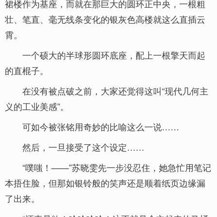
裙楼作为基座，而就在那巨大的圆环正中央，一根粗
壮、笔直、毫无线条变化的银灰色高楼就这么直插云
霄。
一个硕大的半球形圆环底座，配上一根擎天而起
的直棍子。
在没有被点破之前，大家还觉得这叫“现代几何主
义的工业美感”。
可如今被张铭用奇妙的比喻这么一说……
然后，一旦接受了这个设定……
“噗嗤！——”苏晓雯先一步没忍住，她急忙用笔记
本捂住脸，但那如银铃般的笑声还是顺着纸页边缘漏
了出来。