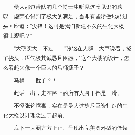
曼大那边带队的几个博士生听见这没见识的感
叹，虚荣心得到了极大的满足，当即有些骄傲地转过
头回应道：“没错！这可是我们新建不久的生化大楼，
很壮观吧？”
“大确实大，不过……”张铭在人群中大声说着，挠
了挠头，语气极其诚恳且困惑，“这个大楼的设计，怎
么看起来像一个巨大的马桶搋子？”
马桶……搋子？！
此话一出，走在路上的所有人脚下都是一滑。
不怪张铭嘴毒，实在是曼大这栋斥巨资打造的生
化大楼设计理念过于超前。
底下一大圈方方正正、呈现出完美圆环型的低矮