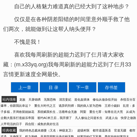
自己的人格魅力难道真的已经大到了这种地步？
仅仅是在各种阴差阳错的时间里意外顺手救了他
们两次，就能做到让这帮人纳头便拜？
不愧是我！
喜欢我每周刷新的超能力迟到了仨月请大家收
藏：(m.x33yq.org)我每周刷新的超能力迟到了仨月33
言情更新速度全网最快。
上一章
目 录
下一章
存书签
站内强推
龙族
天唐锦绣
无限恐怖
清宫妾妃
造化血狱体
修仙从做杂役开始
杀怪百分百
爆率，你跟我比幸运？
重生大时代之王
诡异药剂师：我的病人皆为恐怖
王府小媳妇
乱世：多
子多福，开局收留姐妹花
系统赋我长生，活着终会无敌
阿梨
重生七零：知青在北大荒
从成为
企鹅大股东打造娱乐帝国
签约AC米兰后，我开摆了
凡人修仙之问道长生
武道人仙
快穿之做路
人甲苟活的日子
四合院：咸鱼的美好生活
经典收藏
我的绝色总裁未婚妻（又名：神级龙卫）
超级村医
都市逍遥医圣
官道无疆
都市
武圣
近身医王
权力巅峰
开局学园默示录佳丽无数
好莱坞的亿万富豪
最年轻的好莱坞大