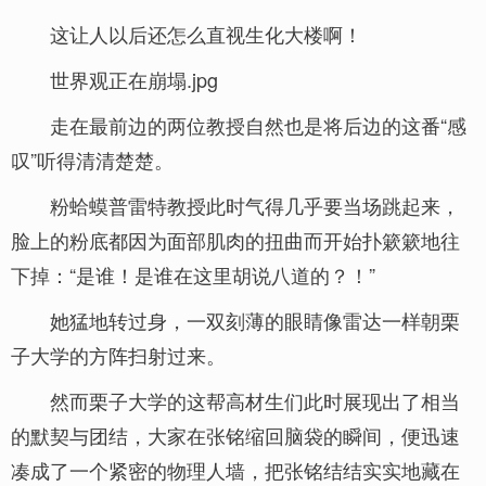
这让人以后还怎么直视生化大楼啊！
世界观正在崩塌.jpg
走在最前边的两位教授自然也是将后边的这番“感
叹”听得清清楚楚。
粉蛤蟆普雷特教授此时气得几乎要当场跳起来，
脸上的粉底都因为面部肌肉的扭曲而开始扑簌簌地往
下掉：“是谁！是谁在这里胡说八道的？！”
她猛地转过身，一双刻薄的眼睛像雷达一样朝栗
子大学的方阵扫射过来。
然而栗子大学的这帮高材生们此时展现出了相当
的默契与团结，大家在张铭缩回脑袋的瞬间，便迅速
凑成了一个紧密的物理人墙，把张铭结结实实地藏在