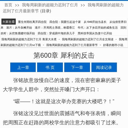
首页
>>
我每周刷新的超能力迟到了仨月
>>
我每周刷新的超能力
青菜大水煮
迟到了仨月最新章节
(目录)
大家在看
重生何雨柱离开四合院
四合院：我要扛起这个家
从1949开始当县长
从仙侠世界归
来
港片：从牛杂摊开始
港片：开局死士系统，称霸香江
年代：从下乡后开始的咸鱼生活
回到
农村：从挖鱼塘建钓场开始
四合院：穿成易中海的亲儿子
黑科技帝国从负债十亿开始
-
-
我每周刷新的超能力迟到了仨月 青菜大水煮
我每周刷新的超能力迟到了仨月全文阅读
我每周
-
-
刷新的超能力迟到了仨月txt下载
我每周刷新的超能力迟到了仨月最新章节
好看的都市小说
第600章 犀利的反击
上一章
书 页
下一章
阅读记录
张铭故意放慢自己的速度，混在密密麻麻的栗子
大学学生人群中，突然扯开嗓门大声开口：
“嚯——！这就是这次举办竞赛的大楼吧？！”
张铭这没见过世面的震撼语气和夸张表情，瞬间
把周围正在赶路的两校学生的注意力都吸引了过来。