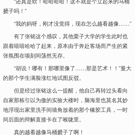
“还真是欸！哈哈哈哈！这不就是个立起来的马桶
搋子吗！”
“我的妈呀，刚才没觉得，现在怎么越看越像……”
有了张铭这个感叹，其他栗子大学的学生此时也
跟着嘻嘻哈哈了起来，原本由于奔赴客场而产生的紧
张氛围在顷刻间荡然无存。
“胡说！哪有！那哪里像了……那是艺术！！”曼大
的那个学生满脸涨红地试图反驳。
但是经过张铭这么一提醒，他自己再转过头看向
自家那栋引以为傲的实验大楼时，脑海里也莫名其妙
地浮现出家里洗手间墙角放着的那个橡胶工具，一时
间后面的辩解直接卡在了喉咙里。
真的越看越像马桶搋子了啊！