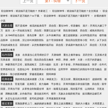
上一页
第1 - 50章
下一页
-
-
职业财神爷：谁说钱不是万能的？ 作家老三
职业财神爷：谁说钱不是万能的？全文阅读
职业
-
-
财神爷：谁说钱不是万能的？txt下载
职业财神爷：谁说钱不是万能的？最新章节
好看的都市
小说
大家在看
我不是戏神
校花的贴身高手
四合院：重生54年，邻居傻柱
港片：开局坑大嫂三千
万
娱乐：从一开始就当海王
四合院：我要扛起这个家
我在港综抽奖
四合院：咸鱼的美好生
活
从1949开始当县长
港岛旧事
港片：从牛杂摊开始
建立超级家族：从52年隐居开始
都市极
品医神
让你自救，没让你叫来国防部队
这个导演很靠谱
我在四合院里有小院
年代：从下乡后
开始的咸鱼生活
回到农村：从挖鱼塘建钓场开始
四合院：穿成易中海的亲儿子
四合院：天天美
食馋死众禽兽
站内强推
龙族
在美漫当心灵导师的日子
天唐锦绣
重生之都市修仙
灵药空间：五灵根才是
完美道基
清宫妾妃
四合院：我在四合院当禽兽
种田，养猪，称帝
大唐：小兕子的穿越生
活
神豪系统不正经，逼我成枪王
王府小媳妇
乱世：多子多福，开局收留姐妹花
快穿：在年代
世界悠闲生活
也曾似少年
影视世界从小舍得开始
边军悍卒
精致利己的我在年代里当极品
甜
蜜婚令：陆少的医神娇妻
穿越逍遥嫡女
阴间神探
经典收藏
我的绝色总裁未婚妻（又名：神级龙卫）
医王出狱，重囚犯集体送行
超级村医
都
市逍遥医圣
官道无疆
近身医王
权力巅峰
平步青云
开局学园默示录佳丽无数
四合院：留学
回国，开局当干部
从零售业到制霸全球
港片：能看见忠诚值，我丝毫不慌
山涧闲农
天医龙
婿
调教娱乐圈，从作曲开始
最佳娱乐时代
都市：无敌从全能奶爸开始
娱乐圈的边缘艺术
家
从足坛走出的大明星
老司机进电影：开局速激惊呆米娅
最近更新
双胞胎萝莉上门，她妈病娇女教授
重生之娱乐圈教父
我的大小魔女
大明星爱上