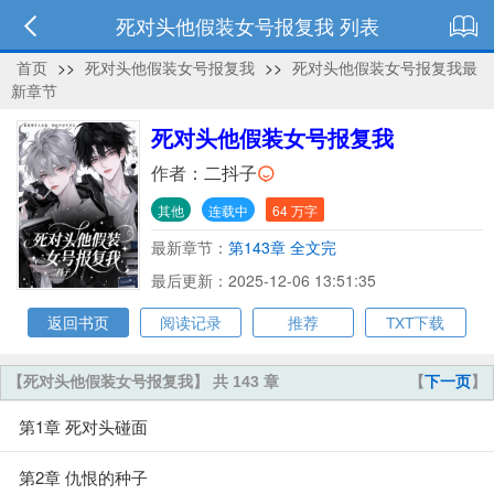
死对头他假装女号报复我 列表
首页
>>
死对头他假装女号报复我
>>
死对头他假装女号报复我最
新章节
死对头他假装女号报复我
作者：
二抖子
其他
连载中
64 万字
最新章节：
第143章 全文完
最后更新：2025-12-06 13:51:35
返回书页
阅读记录
推荐
TXT下载
【死对头他假装女号报复我】 共 143 章
【
下一页
】
第1章 死对头碰面
第2章 仇恨的种子