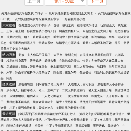
上一页
第1 - 50章
下一页
-
-
死对头他假装女号报复我 二抖子
死对头他假装女号报复我全文阅读
死对头他假装女号报复我
-
-
txt下载
死对头他假装女号报复我最新章节
好看的其他小说
大家在看
在美漫当心灵导师的日子
含桃
黎明之剑
在港综成为传说
玩家超正义
妖妃在
上：王爷，请上榻
影视世界从小舍得开始
柯南里的捡尸人
四合院之我是大厨开始
光之国名场
面：从梦比优斯开始！
从姑获鸟开始
重生初中：神医学霸小甜妻
影视编辑器
阿梨
无限完全
拟态
影视世界的逍遥人生
帝武大系统
综清穿之心愿达成
遮天：从紫府圣地开始
斗罗：穿书
后我当了史莱克大姐大
站内强推
龙族
夫人你马甲又掉了
太平令
黎明之剑
在美漫当心灵导师的日子
九域凡
仙
校花的贴身高手
天唐锦绣
武道大帝
在港综成为传说
快穿：尤物穿成万人嫌工具人女
配
穿成疯娘：别怕，好日子在后头
史上最强炼气期
重生之都市修仙
轮回塔
当年万里觅封
侯
六零：冷面军官被科研大佬拿捏了
四合院：重生54年，邻居傻柱
精致利己的我在年代里当极
品
阿梨
经典收藏
影视编辑器
同时穿越了诸天万界！
人在诸天，富可敌国
影视世界从小舍得开
始
从不良人开始掠夺诸天
诸天：主神炸了
二次元的长途旅行
诸天之从国漫开始
美漫世界当
宅男
从流浪地球开始的诸天
一人之化神诸天
二次元世界大穿梭
综漫之从一人开始的刀客
仙
子，梦境的事不能当真
我在诸天当up主
诸天：无尽征程
从赘婿开始逍遥诸天
从青云开始穿越
诸天
斗罗：最强魂导科技，震惊比比东
美漫世界的特摄科学家
最近更新
[全职高手]不会玩魔道学者的治疗不是好散人
[诡秘之主]好巧啊你也是愚者信徒？
继
承诡屋？召唤古人我暴富合理吧
小可怜到处捡尸体，全警局追着宠
斗罗：冬儿重生，我不是唐舞
桐
[诡秘之主]乌鸦童话
捞天光
斗罗：千仞雪穿绝世，重振武魂殿
王牌进化
最终进化
斗