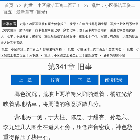
首页
>>
乱世：小区保洁工资二百五！
>>
乱世：小区保洁工资二
辣椒爱吃米粉
百五！最新章节
(目录)
大家在看
六零：冷面军官被科研大佬拿捏了
快穿：在年代世界悠闲生活
军婚？带签到系统穿
七零女炮灰
娇俏知青：我带着空间在七零
穿书七零，假千金带商场当知青
重生七零全能女强
人
七零：不嫁知青，嫁军官
重生后她成了全民女神
重生七十年代：军嫂，有点田
大佬的影后
夫人她又美又飒
-
-
乱世：小区保洁工资二百五！ 辣椒爱吃米粉
乱世：小区保洁工资二百五！全文阅读
乱世：小
-
-
区保洁工资二百五！txt下载
乱世：小区保洁工资二百五！最新章节
好看的现言小说
第341章 旧事
上一章
书 页
下一章
阅读记录
暮色沉沉，荒坡上两堆篝火噼啪燃着，橘红光焰
映着满地枯草，将周遭的寒意驱散几分。
营地另一侧，于大柱、陈忠、于甜杏、孙老六、
李九娃几人围坐在避风石旁，压低声音密议，神色凝
重得像压了块巨石。