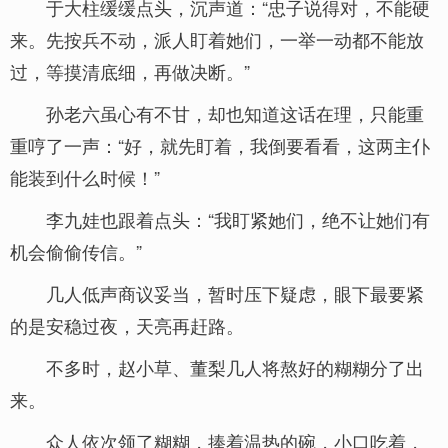
于大柱缓缓点头，沉声道：“忠子说得对，不能硬
来。先按兵不动，派人盯着她们，一举一动都不能放
过，等摸清底细，再做决断。”
孙老六虽心有不甘，却也知道这话在理，只能重
重哼了一声：“好，就先盯着，我倒要看看，这两主仆
能装到什么时候！”
李九娃也跟着点头：“我盯紧她们，绝不让她们有
机会偷偷传信。”
几人低声商议妥当，暂时压下疑虑，眼下最要紧
的是安稳过夜，天亮再赶路。
不多时，赵小草、董梨几人将熬好的糊糊分了出
来。
众人依次领了糊糊，捧着温热的碗，小口吃着，