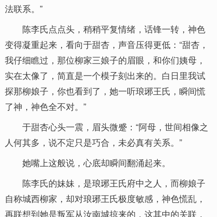
法联系。”
陈李氏点点头，稍稍平复情绪，话锋一转，神色
变得凝重起来，看向于甜杏，声音压得更低：“甜杏，
我仔细瞧过，那位柳家三娘子的眉眼，和你们姨母，
实在太像了，简直是一个模子刻出来的。白日里我试
探那柳娘子，你也看到了，她一听琅琊王氏，瞬间慌
了神，神色全不对。”
于甜杏心头一震，眉头微蹙：“阿母，世间相像之
人何其多，说不定只是巧合，未必真有关系。”
她嘴上这般说，心底却瞬间翻涌起来。
陈李氏的妹妹，是琅琊王氏府中之人，而柳娘子
自称城西柳家，却对琅琊王氏极度敏感，神色慌乱，
再联想到她是叛军从汝南城掠来的，这其中的关联，