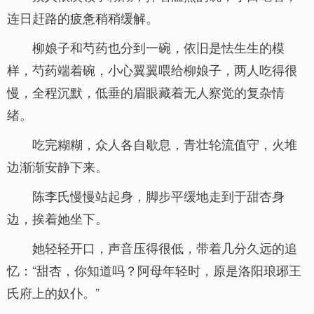
连日赶路的疲惫稍稍缓解。
柳娘子和芍药也分到一碗，依旧是怯生生的模
样，芍药端着碗，小心翼翼喂给柳娘子，两人吃得很
慢，全程沉默，低垂的眉眼藏着无人察觉的复杂情
绪。
吃完糊糊，众人各自歇息，青壮轮流值守，火堆
边渐渐安静下来。
陈李氏慢慢站起身，脚步平缓地走到于甜杏身
边，挨着她坐下。
她轻轻开口，声音压得很低，带着几分久远的追
忆：“甜杏，你知道吗？阿母年轻时，原是洛阳琅琊王
氏府上的奴仆。”