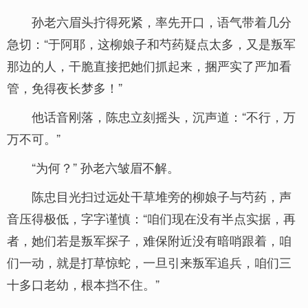
孙老六眉头拧得死紧，率先开口，语气带着几分
急切：“于阿耶，这柳娘子和芍药疑点太多，又是叛军
那边的人，干脆直接把她们抓起来，捆严实了严加看
管，免得夜长梦多！”
他话音刚落，陈忠立刻摇头，沉声道：“不行，万
万不可。”
“为何？” 孙老六皱眉不解。
陈忠目光扫过远处干草堆旁的柳娘子与芍药，声
音压得极低，字字谨慎：“咱们现在没有半点实据，再
者，她们若是叛军探子，难保附近没有暗哨跟着，咱
们一动，就是打草惊蛇，一旦引来叛军追兵，咱们三
十多口老幼，根本挡不住。”