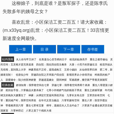
这柳娘子，到底是谁？是叛军探子，还是陈李氏
失散多年的姨母之女？
喜欢乱世：小区保洁工资二百五！请大家收藏：
(m.x33yq.org)乱世：小区保洁工资二百五！33言情更
新速度全网最快。
上一章
目 录
下一章
存书签
站内强推
夫人你马甲又掉了
在美漫当心灵导师的日子
校花的贴身高手
重生之都市修仙
灵
药空间：五灵根才是完美道基
四合院：我在四合院当禽兽
大唐：小兕子的穿越生活
校花学姐从
无绯闻，直到我上大学
神豪系统不正经，逼我成枪王
王府小媳妇
从仙侠世界归来
霍二爷，新
婚请克制！
也曾似少年
穿越四合院之开局落户四合院
影视世界从小舍得开始
柯南里的捡尸
人
甜蜜婚令：陆少的医神娇妻
穿越逍遥嫡女
阴间神探
军婚易撩，搬空家产带着灵泉随军
经典收藏
娇俏知青：我带着空间在七零
穿越七零：我带着空间养两个弟弟
重生八零团宠小娇
娇
抢回金手指，六零极品夫妻杀疯了
七零小作精娇气包的狼崽子男友
重生之娇娘军嫂
年代锦
鲤文的炮灰大嫂重生了
神豪：从绑定打赏返利系统开始
九零长女有点苏
五零弃妇有空间
七
零：重回难产时，我带空间养崽
在年代文里当极品
六零军嫂有空间
重生八零：医世学霸女
神
带着粮库回六零
重生七零有宝妻
傅爷，退婚后夫人又去约会了
六零真千金遭全家厌弃后被
国家宠
六零种田记
八零之宠了个残疾大佬