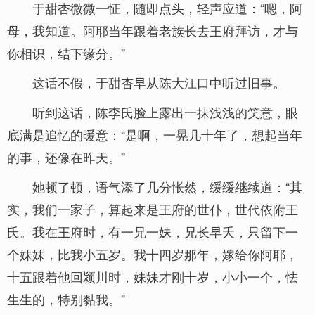
于甜杏微微一怔，随即点头，轻声应道：“嗯，阿
母，我知道。阿耶当年跟着老族长去王府拜访，才与
你相识，结下缘分。”
这话不假，于甜杏早从陈大江口中听过旧事。
听到这话，陈李氏脸上露出一抹浅浅的笑意，眼
底满是追忆的暖意：“是啊，一晃几十年了，想起当年
的事，还像在昨天。”
她顿了顿，语气添了几分怅然，缓缓继续道：“其
实，我们一家子，算起来是王府的世仆，世代依附王
氏。我在王府时，有一兄一妹，兄长早夭，只留下一
个妹妹，比我小五岁。我十四岁那年，嫁给你阿耶，
十五跟着他回颍川时，妹妹才刚十岁，小小一个，怯
生生的，特别黏我。”