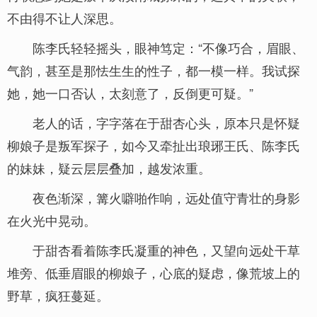
不由得不让人深思。
陈李氏轻轻摇头，眼神笃定：“不像巧合，眉眼、
气韵，甚至是那怯生生的性子，都一模一样。我试探
她，她一口否认，太刻意了，反倒更可疑。”
老人的话，字字落在于甜杏心头，原本只是怀疑
柳娘子是叛军探子，如今又牵扯出琅琊王氏、陈李氏
的妹妹，疑云层层叠加，越发浓重。
夜色渐深，篝火噼啪作响，远处值守青壮的身影
在火光中晃动。
于甜杏看着陈李氏凝重的神色，又望向远处干草
堆旁、低垂眉眼的柳娘子，心底的疑虑，像荒坡上的
野草，疯狂蔓延。