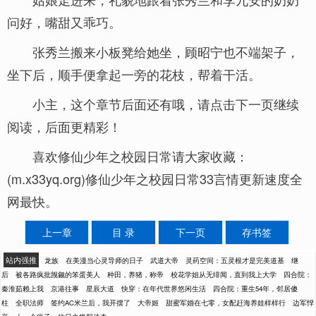
问好，嘴甜又乖巧。
张秀兰搬来小板凳给她坐，顾昭宁也不端架子，
坐下后，顺手便拿起一旁的花枝，帮着干活。
小主，这个章节后面还有哦，请点击下一页继续
阅读，后面更精彩！
喜欢修仙少年之校园日常请大家收藏：
(m.x33yq.org)修仙少年之校园日常33言情更新速度全
网最快。
上一章
目 录
下一页
存书签
站内强推
龙族
在美漫当心灵导师的日子
武道大帝
灵药空间：五灵根才是完美道基
继
后
被各路疯批觊觎的笨蛋美人
种田，养猪，称帝
校花学姐从无绯闻，直到我上大学
四合院：
秦淮茹赖上我
京港往事
星辰大道
快穿：在年代世界悠闲生活
四合院：重生54年，邻居傻
柱
全职法师
签约AC米兰后，我开摆了
大帝姬
甜蜜军婚在七零，女配赶海养娃样样行
边军悍