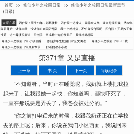
首页
>>
修仙少年之校园日常
>>
修仙少年之校园日常最新章节
小镇伯爵
(目录)
大家在看
四合院：重生54年，邻居傻柱
四合院一边缘人
饲养全人类
建立超级家族：从52年
隐居开始
让你自救，没让你叫来国防部队
我一个精神病，不怕鬼很合理吧
四合院：开局嫂子秦
淮茹
这个导演很靠谱
四合院：穿成易中海的亲儿子
风流神算村医
-
-
-
修仙少年之校园日常 小镇伯爵
修仙少年之校园日常全文阅读
修仙少年之校园日常txt下载
-
修仙少年之校园日常最新章节
好看的都市小说
第371章 又是直播
上一章
书 页
下一页
阅读记录
“不知道呀，当时正在睡觉呢，我奶就上楼把我拉
起来了，让我跟她一起找；你知道吗，都快吓死了，
一直在那说要是弄丢了，我爸会被处分的。”
“你之前打电话来的时候，我跟我奶还正在往学校
去的路上呢；后来，你说在我们小区西面，我说回来