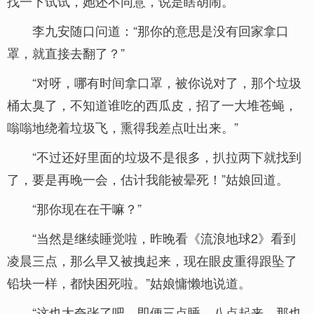
找一下试试，她还不同意，说是瞎胡闹。”
李九安随口问道：“那你的意思是没有回家拿口
罩，就直接去翻了？”
“对呀，哪有时间拿口罩，被你说对了，那个垃圾
桶太臭了，不知道谁吃的西瓜皮，招了一大堆苍蝇，
嗡嗡地绕着垃圾飞，熏得我差点吐出来。”
“不过还好里面的垃圾不是很多，扒拉两下就找到
了，要是再晚一会，估计我能被晕死！”姑娘回道。
“那你现在在干嘛？”
“当然是继续睡觉啦，昨晚看《流浪地球2》看到
凌晨三点，那么早又被拽起来，现在眼皮重得跟坠了
铅块一样，都快困死啦。”姑娘慵懒地说道。
“这也太夸张了吧，即便三点睡，八点起来，那也