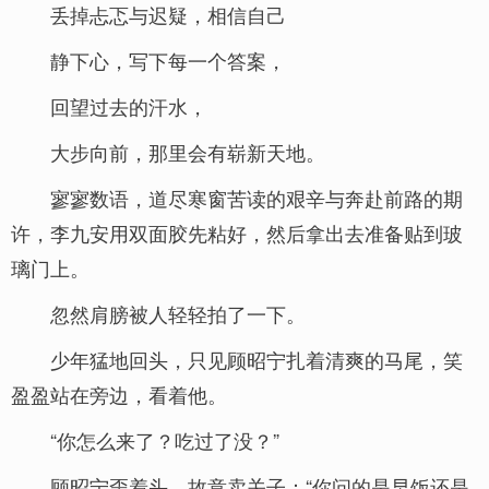
丢掉忐忑与迟疑，相信自己
静下心，写下每一个答案，
回望过去的汗水，
大步向前，那里会有崭新天地。
寥寥数语，道尽寒窗苦读的艰辛与奔赴前路的期
许，李九安用双面胶先粘好，然后拿出去准备贴到玻
璃门上。
忽然肩膀被人轻轻拍了一下。
少年猛地回头，只见顾昭宁扎着清爽的马尾，笑
盈盈站在旁边，看着他。
“你怎么来了？吃过了没？”
顾昭宁歪着头，故意卖关子：“你问的是早饭还是