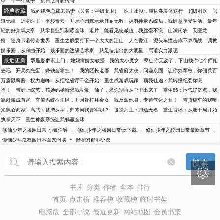
卒
十一个疯子
抗日之将胆传奇
经典收藏
我的绝色总裁未婚妻（又名：神级龙卫）
医王出狱，重囚犯集体送行
超级村医
官
道无疆
近身医王
平步青云
开局学园默示录佳丽无数
拥有神豪系统后，我肆意享受生活
最年
轻的好莱坞大亨
从零售业到制霸全球
港片：能看见忠诚值，我丝毫不慌
山涧闲农
天医龙
婿
随身带着传奇世界
重生之朕要打下一个大大的江山
人在香江：泥头车撞击咋不算商战
调教
娱乐圈，从作曲开始
娱乐圈的边缘艺术家
从足坛走出的大明星
骂谁实力派呢
最近更新
双胞胎萝莉上门，她妈病娇女教授
我的大小魔女
孽徒你无敌了，下山找你七个师姐
去吧
开局穷光蛋，赚钱全靠挂！
我的区长老婆
我省府大秘，问鼎京圈
让你办军校，你佣兵百
万震慑鹰酱
权力巅峰：从拒绝省厅千金开始
重生成游戏玩家
顶我仕途？我转投纪委你慌
啥！
带娃上综艺，孩她妈杨蜜求我收敛
仙子，求你别再从书里出来了
重生85：运气好亿点，我
靠赶海成首富
充值系统不正经，开局暴打拜金女
我反派他哥，专薅气运之女！
带货翻车的我曝
光黑心商家
高武：替弟从军，归来问我要军职？
退役兵王：归途无名
重生官场：从老干局开始
执掌天下
重生神豪系统让我躺赢全球
-
-
-
修仙少年之校园日常 小镇伯爵
修仙少年之校园日常txt下载
修仙少年之校园日常最新章节
-
修仙少年之校园日常全文阅读
好看的都市小说
搜索

书库
分类
作者
全本
排行
首页
点击榜
推荐榜
收藏榜
临时书架
电脑版
全部小说
最近更新
网站地图
会员书架