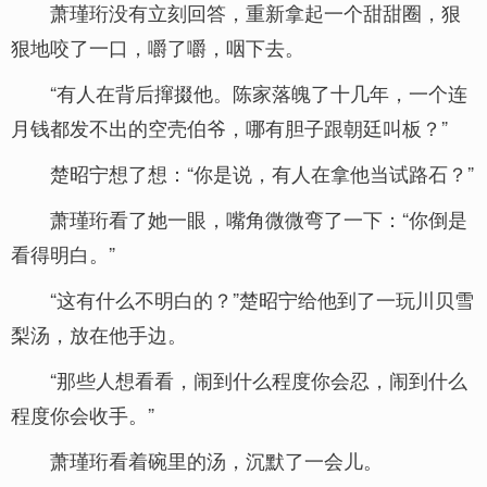
萧瑾珩没有立刻回答，重新拿起一个甜甜圈，狠
狠地咬了一口，嚼了嚼，咽下去。
“有人在背后撺掇他。陈家落魄了十几年，一个连
月钱都发不出的空壳伯爷，哪有胆子跟朝廷叫板？”
楚昭宁想了想：“你是说，有人在拿他当试路石？”
萧瑾珩看了她一眼，嘴角微微弯了一下：“你倒是
看得明白。”
“这有什么不明白的？”楚昭宁给他到了一玩川贝雪
梨汤，放在他手边。
“那些人想看看，闹到什么程度你会忍，闹到什么
程度你会收手。”
萧瑾珩看着碗里的汤，沉默了一会儿。