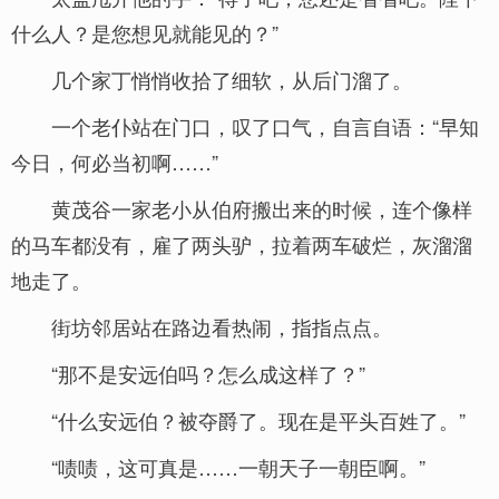
什么人？是您想见就能见的？”
几个家丁悄悄收拾了细软，从后门溜了。
一个老仆站在门口，叹了口气，自言自语：“早知
今日，何必当初啊……”
黄茂谷一家老小从伯府搬出来的时候，连个像样
的马车都没有，雇了两头驴，拉着两车破烂，灰溜溜
地走了。
街坊邻居站在路边看热闹，指指点点。
“那不是安远伯吗？怎么成这样了？”
“什么安远伯？被夺爵了。现在是平头百姓了。”
“啧啧，这可真是……一朝天子一朝臣啊。”