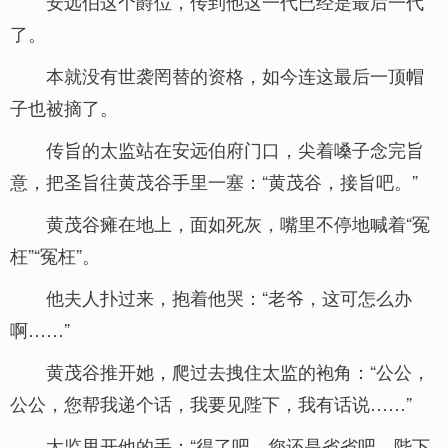
安远伯这个爵位，传到他这一代已经是最后一代
了。
本就没有世袭罔替的资格，如今连这最后一顶帽
子也被摘了。
传旨的太监站在安远伯府门口，尖着嗓子念完旨
意，把圣旨往黄茂谷手里一塞：“黄茂谷，接旨吧。”
黄茂谷瘫在地上，面如死灰，嘴里不停地喊着“冤
枉”“冤枉”。
他夫人扑过来，抱着他哭：“老爷，这可怎么办
啊……”
黄茂谷推开她，爬过去拽住太监的袍角：“公公，
公公，您帮我递个话，我要见陛下，我有话说……”
太监甩开他的手：“得了吧，您还是省省吧。陛下