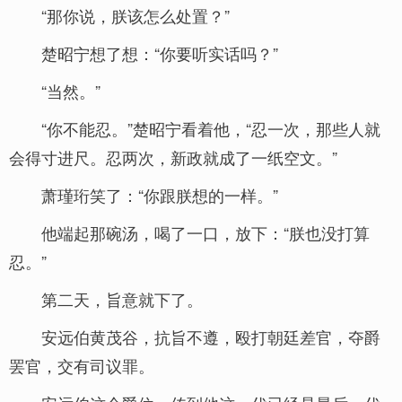
“那你说，朕该怎么处置？”
楚昭宁想了想：“你要听实话吗？”
“当然。”
“你不能忍。”楚昭宁看着他，“忍一次，那些人就
会得寸进尺。忍两次，新政就成了一纸空文。”
萧瑾珩笑了：“你跟朕想的一样。”
他端起那碗汤，喝了一口，放下：“朕也没打算
忍。”
第二天，旨意就下了。
安远伯黄茂谷，抗旨不遵，殴打朝廷差官，夺爵
罢官，交有司议罪。