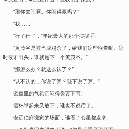
“那你去闹啊。你闹得赢吗？”
“我……”
“行了行了，”年纪最大的那个摆摆手。
“黄茂谷是被当成鸡杀了，给我们这些猴看呢。这
时候谁出头，谁就是下一个黄茂谷。”
“那怎么办？就这么认了？”
“认不认的，你说了算？陛下说了算。”
密室里的气氛沉闷得像要下雨。
酒杯举起来又放下，谁也不说话了。
安远伯府搬家的场面，谁看了心里都发寒。