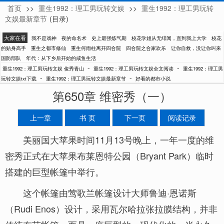
首页
>>
重生1992：理工男玩转文娱
>>
重生1992：理工男玩转
俊秀青山
文娱最新章节
(目录)
大家在看
我不是戏神
夜的命名术
史上最强炼气期
校花学姐从无绯闻，直到我上大学
校花
的贴身高手
重生之都市修仙
重生何雨柱离开四合院
四合院之合家欢乐
让你自救，没让你叫来
国防部队
年代：从下乡后开始的咸鱼生活
-
-
重生1992：理工男玩转文娱 俊秀青山
重生1992：理工男玩转文娱全文阅读
重生1992：理工男
-
-
玩转文娱txt下载
重生1992：理工男玩转文娱最新章节
好看的都市小说
第650章 维密秀（一）
上一章
书 页
下一页
阅读记录
美丽国大苹果时间11月13号晚上，一年一度的维
密秀正式在大苹果布莱恩特公园（Bryant Park）临时
搭建的巨型帐篷中举行。
这个帐篷由莺歌兰帐篷设计大师鲁迪·恩诺斯
（Rudi Enos）设计，采用瓦尔哈拉张拉膜结构，并非