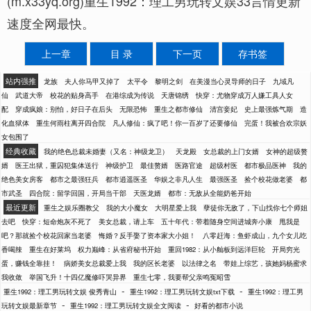
(m.x33yq.org)重生1992：理工男玩转文娱33言情更新
速度全网最快。
上一章
目 录
下一页
存书签
站内强推
龙族
夫人你马甲又掉了
太平令
黎明之剑
在美漫当心灵导师的日子
九域凡
仙
武道大帝
校花的贴身高手
在港综成为传说
天唐锦绣
快穿：尤物穿成万人嫌工具人女
配
穿成疯娘：别怕，好日子在后头
无限恐怖
重生之都市修仙
清宫妾妃
史上最强炼气期
造
化血狱体
重生何雨柱离开四合院
凡人修仙：疯了吧！你一百岁了还要修仙
完蛋！我被合欢宗妖
女包围了
经典收藏
我的绝色总裁未婚妻（又名：神级龙卫）
天龙殿
女总裁的上门女婿
女神的超级赘
婿
医王出狱，重囚犯集体送行
神级护卫
最佳赘婿
医路官途
超级村医
都市极品医神
我的
绝色美女房客
都市之最强狂兵
都市逍遥医圣
华娱之非凡人生
最强医圣
捡个校花做老婆
都
市武圣
四合院：留学回国，开局当干部
天医龙婿
都市：无敌从全能奶爸开始
最近更新
重生之娱乐圈教父
我的大小魔女
大明星爱上我
孽徒你无敌了，下山找你七个师姐
去吧
快穿：短命炮灰不死了
美女总裁，请上车
五十年代：带着随身空间进城奔小康
甩我是
吧？那就捡个校花回家当老婆
悔婚？反手娶了资本家大小姐！
八零赶海：鱼虾成山，九个女儿吃
香喝辣
重生在好莱坞
权力巅峰：从省府秘书开始
重回1982：从小舢板到远洋巨轮
开局穷光
蛋，赚钱全靠挂！
病娇美女总裁爱上我
我的区长老婆
以法律之名
带娃上综艺，孩她妈杨蜜求
我收敛
举国飞升！十四亿魔修吓哭异界
重生七零，我要帮父亲鸣冤昭雪
-
-
重生1992：理工男玩转文娱 俊秀青山
重生1992：理工男玩转文娱txt下载
重生1992：理工男
-
-
玩转文娱最新章节
重生1992：理工男玩转文娱全文阅读
好看的都市小说