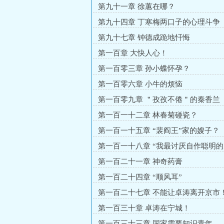
第九十一章 徐蕙在哪？
第九十四章 丁寒梅两口子的心理斗争
第九十七章 钟德成跪地忏悔
第一百章 大快人心！
第一百零三章 孙小蝶怀孕？
第一百零六章 小牛的烦恼
第一百零九章 ＂孜孜不倦＂的秦香兰
第一百一十二章 林春菊碰瓷？
第一百一十五章 “裴阎王”家的嫂子？
第一百一十八章 “我最讨厌自作聪明的
第一百二十一章 神奇药膏
第一百二十四章 “顺风耳”
第一百二十七章 不能让卓涛离开京市
第一百三十章 卓涛在宁城！
第一百三十三章 国家需要知识青年