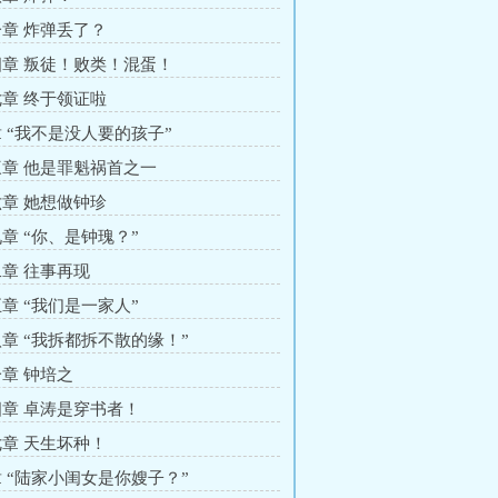
章 炸弹丢了？
章 叛徒！败类！混蛋！
章 终于领证啦
 “我不是没人要的孩子”
章 他是罪魁祸首之一
章 她想做钟珍
章 “你、是钟瑰？”
章 往事再现
章 “我们是一家人”
章 “我拆都拆不散的缘！”
章 钟培之
章 卓涛是穿书者！
章 天生坏种！
 “陆家小闺女是你嫂子？”