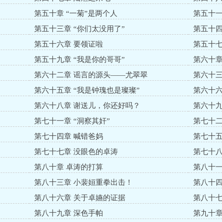
第五十章 “一菊”是两个人
第五十一
第五十三章 “你们太没用了”
第五十四
第五十六章 要领证啦
第五十七
第五十九章 “我是你的哥哥”
第六十章
第六十二章 谣言的源头——尤翠翠
第六十三
第六十五章 “我是钟瑰也是璨璨”
第六十六
第六十八章 谢送儿，你还好吗？
第六十九
第七十一章 “洞察其奸”
第七十二
第七十四章 喊错爸妈
第七十五
第七十七章 没眼色的卓涛
第七十八
第八十章 卓涛的打算
第八十一
第八十三章 小裴姮重拳出击！
第八十四
第八十六章 关于卓嬿的证据
第八十七
第八十九章 深色手帕
第九十章