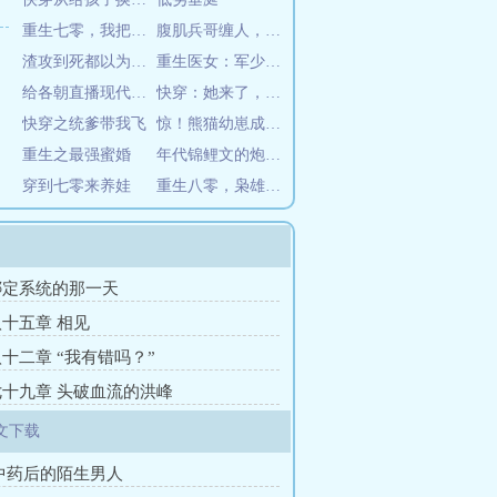
重生七零，我把糙汉老公拿下了
腹肌兵哥缠人，在七零日日笙歌
渣攻到死都以为我是白莲花
重生医女：军少，求放过(重生空间：首席神瞳商女)
给各朝直播现代摆烂日常
快穿：她来了，恶人莫逃
快穿之统爹带我飞
惊！熊猫幼崽成精后越狱了
重生之最强蜜婚
年代锦鲤文的炮灰大嫂重生了
穿到七零来养娃
重生八零，枭雄大佬为她当宠妻奴
绑定系统的那一天
十五章 相见
十二章 “我有错吗？”
十九章 头破血流的洪峰
文下载
中药后的陌生男人