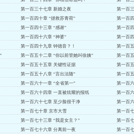
第一百三十七章 新婚之夜
第一百三
第一百四十章 “拯救苏青荷”
第一百四
第一百四十三章 “感谢”
第一百四
第一百四十六章 “神婆”
第一百四
第一百四十九章 钟德音？！
第一百五
”
第一百五十二章 “你以前管她叫徐姨”
第一百五
第一百五十五章 关键性证据
第一百五
第一百五十八章 “言出法随”
第一百五
第一百六十一章 “全省第一”
第一百六
第一百六十四章 一直被炫耀的报纸
第一百六
第一百六十七章 至少脸很干净
第一百六
第一百七十章 京市大雪
第一百七
第一百七十三章 “我是女主？”
第一百七
第一百七十六章 分离前一夜
第一百七