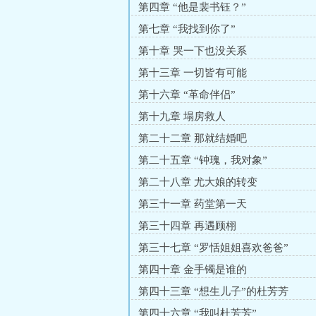
第四章 “他是裴书钰？”
第七章 “我找到你了”
第十章 哭一下也没关系
第十三章 一切皆有可能
第十六章 “革命伴侣”
第十九章 塌房救人
第二十二章 那就结婚吧
第二十五章 “钟瑰，我对象”
第二十八章 尤大娘的转变
第三十一章 药堂第一天
第三十四章 再遇顾栩
第三十七章 “罗恬姐姐喜欢爸爸”
第四十章 金手镯是谁的
第四十三章 “想生儿子”的杜芳芳
第四十六章 “我叫杜芳芳”