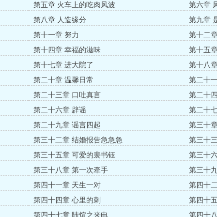
第五章 火车上的吃肉风波
第六章 
第八章 人造缘分
第九章 
第十一章 努力
第十二章
第十四章 幸福的滋味
第十五章
第十七章 进大院了
第十八章
第二十章 温馨日常
第二十一
第二十三章 口吐真言
第二十四
第二十六章 辟谣
第二十七
第二十九章 谣言四起
第三十章
第三十二章 结婚报告急急急
第三十三
第三十五章 可爱的裴书钰
第三十六
第三十八章 第一次牵手
第三十九
第四十一章 天生一对
第四十二
第四十四章 心里的刺
第四十五
第四十七章 陆煊之来电
第四十八