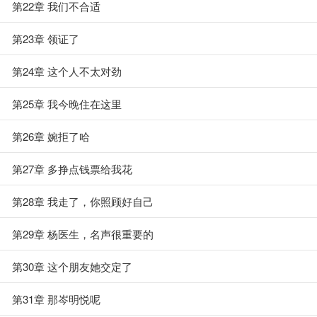
第22章 我们不合适
第23章 领证了
第24章 这个人不太对劲
第25章 我今晚住在这里
第26章 婉拒了哈
第27章 多挣点钱票给我花
第28章 我走了，你照顾好自己
第29章 杨医生，名声很重要的
第30章 这个朋友她交定了
第31章 那岑明悦呢