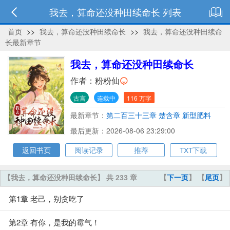
我去，算命还没种田续命长 列表
首页
>>
我去，算命还没种田续命长
>>
我去，算命还没种田续命
长最新章节
我去，算命还没种田续命长
作者：
粉粉仙
古言
连载中
116 万字
最新章节：
第二百三十三章 楚含章 新型肥料
最后更新：2026-08-06 23:29:00
返回书页
阅读记录
推荐
TXT下载
【我去，算命还没种田续命长】 共 233 章
【
下一页
】 【
尾页
】
第1章 老己，别贪吃了
第2章 有你，是我的霉气！