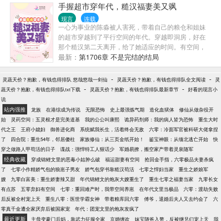
扳直的欢脱故事，还有各路妖怪助攻（猪队友）。
手握超市穿年代，糙汉福妻美又飒
现言
连载
一心为事业的陈淼被人害死，带着自己的粮仓和姐妹
的超市穿越到了平行空间的年代。穿越即洞房，好在
那个糙汉第二天离开，给了她适应的时间。有空间，
有粮食，有用品，利用这些“超能力”做一个三观端正的
最新：
第1706章 不是完结的结局
人应该做的事情。没想到空间居然因为她的贡献而升
级。那就是她做的都对，这样更加的有底气。收拾小
-
-
灵蔬天价？抱歉，有钱也得排队 悠哉悠哉一剑仙
灵蔬天价？抱歉，有钱也得排队全文阅读
灵
鬼子二狗子，给队伍准备物资。做了她上辈子一直想
-
-
蔬天价？抱歉，有钱也得排队txt下载
灵蔬天价？抱歉，有钱也得排队最新章节
好看的现言小
要做但是做不到的。胜利糙汉回归，福妻糙汉相爱斗
说
法，谁能更胜一筹？
站内强推
龙族
在港综成为传说
无限恐怖
史上最强炼气期
造化血狱体
修仙从做杂役开
始
灵药空间：五灵根才是完美道基
我的公公叫康熙
诡异药剂师：我的病人皆为恐怖
重生大时
代之王
王府小媳妇
御兽进化商
系统赋我长生，活着终会无敌
六零：冷面军官被科研大佬拿捏
了
四合院：重生54年，邻居傻柱
家族修仙：从三页金纸开始！
鉴宝神眼：从缅北逃亡开始
快
穿之做路人甲苟活的日子
谍战：强悍特工人狠话少
军婚易撩，搬空家产带着灵泉随军
经典收藏
穿成锦鲤文里的恶毒小姑肿么破
福运甜妻有空间
抢回金手指，六零极品夫妻杀疯
了
七零小作精娇气包的狼崽子男友
娇气包穿书靠糙汉苟活
七零之悍妇当家
重生之娇娘军
嫂
九零白富美：重生娇妻辣又甜
年代锦鲤文的炮灰大嫂重生了
重生七零之福妻当家
九零长女
有点苏
五零弃妇有空间
七零：重回难产时，我带空间养崽
在年代文里当极品
六零：渡劫失败
后反被全村宠上天
重生八零：医世学霸女神
带着粮库回六零
傅爷，退婚后夫人又去约会了
六
零真千金遭全家厌弃后被国家宠
年代：团宠文里的炮灰发疯了
最近更新
主母变豪门后妈，靠武力征服全家
京婚缠欢
妹宝随爸入赘，反被继兄们宠上天
我