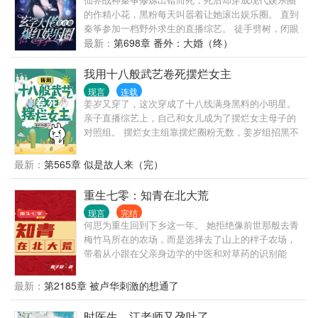
蛇。 什么小蛇！老子是龙！ 自从小柒柒回来了，一切
的作精小花，黑粉每天叫嚣着让她滚出娱乐圈。 直到
都好了起来，只是，这闺女哪哪都好，怎么就是个文
秦筝参加一档野外求生的直播综艺。 徒手劈树，闭眼
盲呢？ 少小离家老大回，安能辨我是雌雄…… 天苍
射大雕，勇闯荒屋并手撕女鬼；算卦看相，帮队友避
最新：
第698章 番外：大婚（终）
苍，野茫茫，喜洋洋和灰太狼…… 两岸猿声啼不住，
险，多日烈阳无雨，还能开坛做法求雨！ 网友们震惊
惊起蛙声一片…… 不识庐山真面目，只识弯弓射大
傻眼，纷纷黑转粉，哭喊着让秦筝帮他们算命！ 后
我用十八般武艺卷死摆烂女主
雕…… 三加五到底等于几啊！ “小六！你提着刀去哪
来，他们还发现明星导演争抢着给秦筝送钱，豪门大
啊？！” “别拦我，我要去砍死柒柒的师父！” 柒柒亲
现言
连载
佬将她奉为座上宾，玄门大师恭敬地叫她祖宗！ 某位
姜岁又穿了，这次穿成了十八线满身黑料的小明星。
爹：文盲就文盲吧！萧家有钱，自家的闺女儿自家
病恹恹的当红顶流，还是豪门小少爷，出了名的高冷
亲子直播综艺上，自己和女儿成为了摆烂女主母子的
养！
不好惹，可是在秦筝面前却超级听话，乖巧温柔。 别
对照组。 摆烂女主组靠摆烂圈粉无数，姜岁组招黑不
人问及他们的关系，秦筝直女发言：“过命的好兄弟交
住。 铁人三项任务： 摆烂女主让儿子拖着自己走。
情。” 姜尧眼眸偏执，“我的命归你，你归我好不好？”
弹幕：“自己的老妈还能怎么办，宠着呗哈哈哈哈” 姜
最新：
第565章 似是故人来（完）
岁扛起女儿就跑，十八般武艺齐上阵！ 弹
幕：“？？？？ ” 做饭任务： 摆烂女主让儿子做菜自己
重生七零：知青在北大荒
打游戏。 而姜岁做了一桌好菜，“宝宝你看啊，像他们
现言
完结
好吃懒做的人是会遗传的，一代更比一代傻。” 弹
何思为重生回到下乡这一年。 她拒绝像前世那般去青
幕：“？？？？” 女儿被摆烂女主偷懒指挥干活儿弄
梅竹马所在的农场，而是选择去了山上的柈子农场，
伤，姜岁撸起袖子就冲上去就开骂。 弹幕：“呜呜呜这
带着从小跟在父亲身边学的中医和对草药的识别能
要是我妈咪就好了……” 综艺爆火后，姜岁也火了，成
力，开始了她在北大荒的下乡知青生活。
了全网的妈。 直到有一天她被邀请上了一档恋综。
最新：
第2185章 被卢华刺激的想通了
“岁岁，既然萱萱不是你亲生的，有没有想过找个真正
心动的对象结婚生子啊？”主持人提问。 姜岁瞥了眼坐
时医生，江老师又孕吐了
在观察员位置上黑脸的隐婚老公，揉了揉额头。 那男