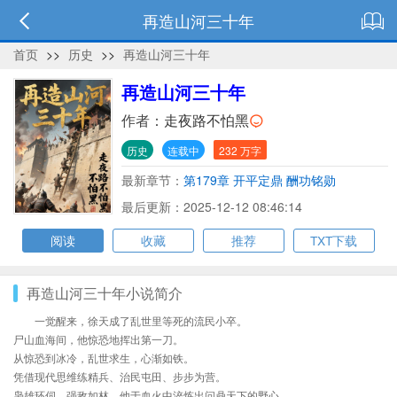
再造山河三十年
首页
>>
历史
>>
再造山河三十年
再造山河三十年
作者：
走夜路不怕黑
历史
连载中
232 万字
最新章节：
第179章 开平定鼎 酬功铭勋
最后更新：2025-12-12 08:46:14
阅读
收藏
推荐
TXT下载
再造山河三十年小说简介
一觉醒来，徐天成了乱世里等死的流民小卒。
尸山血海间，他惊恐地挥出第一刀。
从惊恐到冰冷，乱世求生，心渐如铁。
凭借现代思维练精兵、治民屯田、步步为营。
枭雄环伺，强敌如林，他于血火中淬炼出问鼎天下的野心。