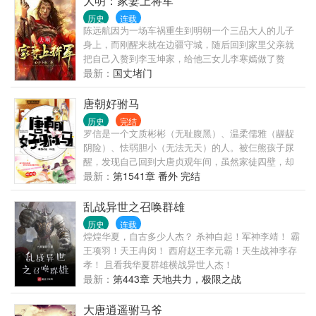
大明：家妻上将军
标薨，大明只能陷入更为惨烈的皇位斗争。 而若是，
历史
连载
朱雄英没死呢？ 大明又该走向怎样的命运？ 大雪龙
陈远航因为一场车祸重生到明朝一个三品大人的儿子
骑，自在极意，霸王之力.... 且看我一展大明风华！ 朱
身上，而刚醒来就在边疆守城，随后回到家里父亲就
元璋：“经天纬地为文，咱大孙儿当得一个文！” 朱
把自己入赘到李玉坤家，给他三女儿李寒嫣做了赘
标：“生子当如雄英！” 朱棣：“愿为大侄儿鞍前马后，
婿，直到后来赵轩义才知道，父亲因为耿直的性格得
最新：
国丈堵门
向北征伐！”
罪很多人，把自己送到李家是保全自己的性命！ 而赵
轩义用自己现代人的聪明才智，不断制作新式武器，
唐朝好驸马
用常年在书籍和游戏
历史
完结
罗信是一个文质彬彬（无耻腹黑）、温柔儒雅（龌龊
阴险）、怯弱胆小（无法无天）的人。被仨熊孩子尿
醒，发现自己回到大唐贞观年间，虽然家徒四壁，却
有一个娇柔温顺的小娘子需要调教，呃，不对，应该
最新：
第1541章 番外 完结
是培养……且看罗信如何刚正不阿（溜须拍马）、锄
强扶弱（仗势欺人）、指点江山（拳打门阀，脚踩权
乱战异世之召唤群雄
贵），坐马车住豪宅，三妻四妾睡成排......
历史
连载
煌煌华夏，自古多少人杰？ 杀神白起！军神李靖！ 霸
王项羽！天王冉闵！ 西府赵王李元霸！天生战神李存
孝！ 且看我华夏群雄横战异世人杰！
最新：
第443章 天地共力，极限之战
大唐逍遥驸马爷