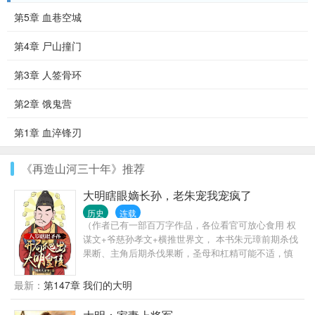
第5章 血巷空城
第4章 尸山撞门
第3章 人签骨环
第2章 饿鬼营
第1章 血淬锋刃
《再造山河三十年》推荐
大明瞎眼嫡长孙，老朱宠我宠疯了
历史
连载
（作者已有一部百万字作品，各位看官可放心食用 权
谋文+爷慈孙孝文+横推世界文， 本书朱元璋前期杀伐
果断、主角后期杀伐果断，圣母和杠精可能不适，慎
入！！！） 朱雄英，大明嫡长孙，朱标嫡长子，以蓝
玉为肱骨，以常茂为爪牙。 在大明血脉最正，地位最
最新：
第147章 我们的大明
高，继承顺序最为优先。 但是，谁也没想到，朱雄英
暴死，大明瞬间江河日下，同年马皇后薨，十年后朱