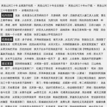
年交，与戚继光抗衡过倭寇，也和卢象升砍过鞑子。
-
-
-
再造山河三十年 走夜路不怕黑
再造山河三十年全文阅读
再造山河三十年txt下载
再造山河
他是一个被诅咒的人，也是一个孤独的人！
-
三十年最新章节
好看的历史小说
站内强推
龙族
在美漫当心灵导师的日子
天唐锦绣
快穿：尤物穿成万人嫌工具人女配
重生
之都市修仙
谢邀，人在长安，正准备造反
九阴九阳
轮回塔
四合院：我在四合院当禽兽
种
田，养猪，称帝
诡异药剂师：我的病人皆为恐怖
神豪系统不正经，逼我成枪王
王府小媳妇
六
零：冷面军官被科研大佬拿捏了
奸臣夫人的悠闲日子
战锤原体：黄金王座有我一份
阿梨
四合
院：我有一个小世界
春意闹
快穿之做路人甲苟活的日子
经典收藏
乱世：多子多福，开局收留姐妹花
诸天大唐，从玄武门开始
割据自立后，我强娶了
敌国太后
狂野北美1846
伐清从南洋开始
水浒大官人
大明瞎眼嫡长孙，老朱宠我宠疯了
诸天
从星汉灿烂开始
历史的征程
挟天子以令不臣我就是不臣
马小川穿越三国【带甄宓逛东京】
从
嬴政开始盘点
隋唐：开局卖身萧皇后
汉末皇戚
大明朱标：朱元璋头号黑粉
大明：匪出天下
惊
从长平之战开始
大华春秋，混在秦末一统天下
是，教宗
人在春秋，我真的不想穿越啊！
最近更新
回到明初做藩王
大明第一贪官，你说咱杀不得？
回大唐当个小地主
江山绝色
榜
陛下，你管这叫没落寒门？
红楼之宁荣在世
本诗仙拥兵百万，你让我自重？
明末：我崇
祯，再造大明
大明1629：我崇祯，开局单挑皇太极
杀敌换媳妇？我一人屠城！
穿越回到民国姨
太太们都想整死我
官人很忙
王莽：帝系统开局杀穿三国
两汉往事
三国之蜀汉我做主
婚内约
法三十章？你当本世子舔狗呀！
寒门：带着小娇妻崛起
贞观第一奸臣，李二求我别辞职！
龙血
三国：天命重启者
圣殊
北宋第一狠人
说好打猎养未亡人，你这都快登基了
郑锦：我在南明的
奋斗生涯
三国：从黄巾起家
pai算尽之后
木上春秋
红楼美女如此多娇，我全都要
诸天之我要
随心所欲
从部落少主到帝国皇帝
明末乞活帅
刚谈恋爱的我，穿越东汉成为吕布
世说新语背后
的魏晋
明末最强寒门
我朱允凡：双魂辅佐洪武大帝
龙腾九霄：我的结义兄弟是皇帝
核爆扶桑
后，我重生北宋
汉鼎新章从丹阳到天下
乱世棋谋
穿越三国：我的技能带编号
修仙无耻之徒，