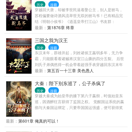
历史
连载
穿越回大唐，却被李世民逼着娶公主，别人是驸马，
苏程偏要做诗酒风流举世无双的驸马爷！已有精品完
结《明朝小侯爷》《逍遥皇帝打江山》书友群：
749087793
最新：
第1876章 终章
三国之我为汉王
历史
连载
东汉末年，群雄并起，刘姓诸侯王羸弱多年，无力争
霸，只能眼看着诸贼将汉室江山撕的四分五裂。 后世
刘氏子弟偶然得一机会带着超强手表穿越回东汉末年
成为诸侯王，为了中兴汉室他开始了属于他的争霸之
最新：
第五百一十三章 美色愚人
路。
大秦：陛下别东巡了，公子杀疯了
历史
连载
穿越大秦成为始皇帝的膝下第六子嬴彻，时值始皇东
巡，因酒醉狂言获得了监国之权。 觉醒国运系统的嬴
彻与大秦国运绑定，只要帝国国运强盛，便可获得奖
励；国运消亡，便会身陨道消。 于是，嬴彻彻底放开
手干，一发不可收拾。 当始皇陛下东巡期间收到源源
最新：
第601章 俺真的可以！
不断的奏报，表情愈发古怪：这文武百官...编奏疏怎
么越编越离谱？ 待到东巡归来，始皇陛下看着大秦帝