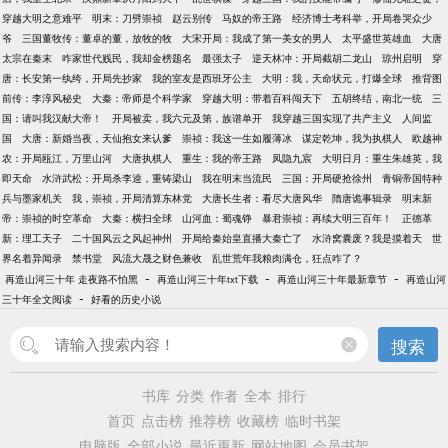
穿越大明之意难平
明末：刀劈崇祯
赵云别传
马奴的帝王路
经济博士考科举，开局卷哭众少
爷
三国董牧传：董卓的董，放牧的牧
大宋开局：我成了第一美女的男人
太平盛世英雄血
大唐
太宗在秦末
咋家世代贱民，我却金榜题名
最强太子
逆天林冲：开局截胡二龙山
琼州启明
穿
唐：长安第一纨绔，开局先抄家
我的室友是西班牙公主
大明：我，天命状元，打爆全球
推背图
前传：李淳风秘史
大秦：帝师是个科学家
穿越大明：带着百科闯天下
五胡终结，南北一统
三
国：请叫我汉献大帝！
开局被卖，我六元及第，族谱单开
我穿越三国实现了共产主义
人间监
国
大唐：新婚当夜，天仙抱女来认爹
崇祯：我这一生如履薄冰
谋定乾坤，我为执棋人
欧越神
农：开局瓯江，万里山河
大唐执棋人
重生：我的帝王路
凤隐九宸
大明日月：重生朱雄英，我
即天命
水浒武松：开局杀李逵，重铸梁山
我在明末当流民
三国：开局硬抢徐州
青铜帝国特种
兵与墨家机关
我，崇祯，开局清算东林党
大唐长生者：看尽大唐风华
隋唐诡事辑录
明末新
帝：崇祯的时空革命
大秦：横扫全球
山河血：蜀魂铮
暴君崇祯：再续大明三百年！
正德革
新：理工天子
二十国风云之风起神州
开局给秦始皇直播大秦亡了
水浒窝囊废？我是摸着天
世
界名着异闻录
禁书堂
风流大晟之财色兼收
乱世荒年我粮肉满仓，狂点咋了？
-
-
-
再造山河三十年 走夜路不怕黑
再造山河三十年txt下载
再造山河三十年最新章节
再造山河
-
三十年全文阅读
好看的历史小说
搜索
书库
分类
作者
全本
排行
首页
点击榜
推荐榜
收藏榜
临时书架
电脑版
全部小说
最近更新
网站地图
会员书架