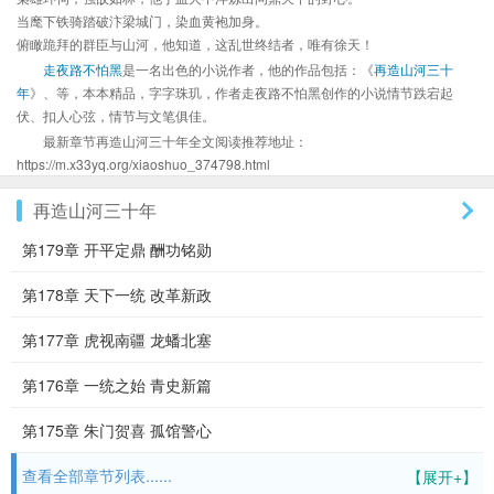
当麾下铁骑踏破汴梁城门，染血黄袍加身。
俯瞰跪拜的群臣与山河，他知道，这乱世终结者，唯有徐天！
走夜路不怕黑
是一名出色的小说作者，他的作品包括：《
再造山河三十
年
》、等，本本精品，字字珠玑，作者走夜路不怕黑创作的小说情节跌宕起
伏、扣人心弦，情节与文笔俱佳。
最新章节再造山河三十年全文阅读推荐地址：
https://m.x33yq.org/xiaoshuo_374798.html
再造山河三十年
第179章 开平定鼎 酬功铭勋
第178章 天下一统 改革新政
第177章 虎视南疆 龙蟠北塞
第176章 一统之始 青史新篇
第175章 朱门贺喜 孤馆警心
查看全部章节列表......
【展开+】