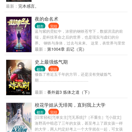
星降临，像是镜面后的鬼魅倒影，将文明世界一点点
最新：
完本感言。
拖入无序的深渊。 在这个时代，人命渺如尘埃； 在这
个时代，人类灿若星辰。 大厦将倾，有人见一戏子屹
夜的命名术
立文明废墟之上，红帔似血，时笑时哭， 时代的帘幕
都市
完结
在他身后缓缓打开，他张开双臂，对着累累众生轻声
蓝与紫的霓虹中，浓密的钢铁苍穹下，数据洪流的前
低语—— “好戏……开场。”
端，是科技革命之后的世界，也是现实与虚幻的分
界。 钢铁与身体，过去与未来。 这里，表世界与里世
界并存，面前的一切，像是时间之墙近在眼前。 黑暗
最新：
第1004章 后记（完）
逐渐笼罩。 可你要明白啊我的朋友，我们不能用温柔
去应对黑暗，要用火。
史上最强炼气期
都市
完结
修炼了将近五千年的方羽，还是没有突破炼气
期…………………………………
最新：
番外篇3 炼体之道（下）
校花学姐从无绯闻，直到我上大学
都市
完结
[日常轻松]?[单女主]?[无系统]?［不重生］?[小甜文]
洛野高中暗恋了三年的女孩，甚至考上了跟女孩一样
的大学，两人约定好考上一个大学就在一起，可女孩