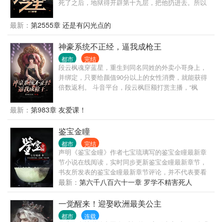
死了之后，地狱得开辟第十九层，把他扔进去。所以
在2021年某天，他做了人生中第一件好事，在疾驰的
车轮下救了一个孕妇。 也许是老天爷感动他的回头是
最新：
第2555章 还是有闪光点的
岸，把他送回了1992年，这个传统思维还占据着主导
地位的时代。一个拥有无比开放观念和阅历的男人，
神豪系统不正经，逼我成枪王
对这个时代的冲击是巨大的，对御姐的诱惑也是巨大
都市
完结
的。
段云枫魂穿蓝星，重生到同名同姓的外卖小哥身上，
并绑定，只要给颜值90分以上的女性消费，就能获得
倍数返利。 斗音平台，段云枫巨额打赏主播，“枫
总”之名直接火爆全网... 段云枫随手抄下的故土歌曲，
把小有名气的女歌星捧上天后宝座。 …… ?从此，蓝
最新：
第983章 友爱课！
星线上和线下，多了个挥金如土的神豪，众多自持颜
值的女人蜂拥而至，只为跟他交朋友。 段云枫:“我交
鉴宝金瞳
朋友，贵在深交，重在开心，从来都不管她有钱没
都市
完结
钱，反正都没有我有钱。”
声明《鉴宝金瞳》作者七宝琉璃写的鉴宝金瞳最新章
节小说在线阅读，实时同步更新鉴宝金瞳最新章节，
书友所发表的鉴宝金瞳最新章节评论，并不代表要看
书赞同鉴宝金瞳最新章节或者支持鉴宝金瞳读者阅读
最新：
第六千八百六十一章 罗学不精害死人
的此观点，我们的立场仅限于传播更多读者感兴趣的
信息。 如果小说鉴宝金瞳最新章节浏览，或对小说鉴
一觉醒来！迎娶欧洲最美公主
宝金瞳内容、版权等方面有质疑，或对本站有意见建
都市
连载
议请到站务管理区发帖，如果发现《鉴宝金瞳》小说