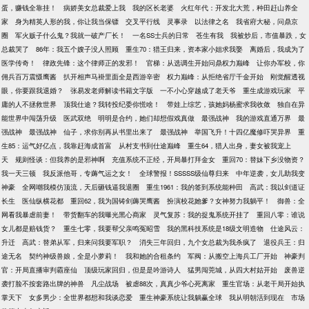
蛋，赚钱全靠挂！
病娇美女总裁爱上我
我的区长老婆
火红年代：开发北大荒，种田赶山养全
家
身为精英人形的我，你让我当保镖
交叉平行线
灵事录
以法律之名
我省府大秘，问鼎京
圈
军火贩子什么鬼？我就一破产厂长！
一名SS士兵的日常
苍生有我
我被炒后，市值暴跌，女
总裁哭了
86年：我五个嫂子没人照顾
重生70：猎王归来，资本家小姐求我娶
离婚后，我成为了
医学传奇！
律政先锋：这个律师正的发邪！
官梯：从选调生开始问鼎权力巅峰
让你办军校，你
佣兵百万震慑鹰酱
扒开相声马褂里面全是西游辛密
权力巅峰：从拒绝省厅千金开始
刚觉醒透视
眼，你要跟我退婚？
张易发老师解读书籍文字版
一不小心穿越成了老天爷
重生成游戏玩家
平
庸的人不拯救世界
顶我仕途？我转投纪委你慌啥！
带娃上综艺，孩她妈杨蜜求我收敛
独自在异
能世界中闯荡升级
医武双绝
明明是合约，她们却想假戏真做
最强战神
我的游戏直通万界
最
强战神
最强战神
仙子，求你别再从书里出来了
最强战神
举国飞升！十四亿魔修吓哭异界
重
生85：运气好亿点，我靠赶海成首富
从村支书到仕途巅峰
重生64，猎人出身，妻女被我宠上
天
规则怪谈：但我养的是邪神啊
充值系统不正经，开局暴打拜金女
重回70：替妹下乡没物资？
我一天三顿
我反派他哥，专薅气运之女！
全球警报！SSSSS级仙尊归来
中年逆袭，女儿助我变
神豪
全网嘲我模仿顶流，天后砸钱逼我退圈
重生1961：我的签到系统能种田
高武：我以剑道证
长生
医仙纵横花都
重回62，我为国铸剑薅哭鹰酱
扮演校花她爹？女神努力我躺平！
御兽：全
网看我暴虐前妻！
带货翻车的我曝光黑心商家
灵气复苏：我的捉鬼系统开挂了
重回八零：谁说
女儿都是赔钱货？
重生七零，我要帮父亲鸣冤昭雪
我的黑科技系统是18级文明造物
仕途风云：
升迁
高武：替弟从军，归来问我要军职？
消失三年回归，九个女总裁为我杀疯了
退役兵王：归
途无名
契约神级兽娘，全是小萝莉！
我和她的合租条约
军阀：从搬空上海兵工厂开始
神豪判
官：开局直播审判霸座仙
顶级玩家回归，但是是吟游诗人
猛男闯莞城，从四大村姑开始
废兽逆
袭打脸不按套路出牌的神兽
凡尘战场
被虐88次，真真少爷心死离家
重生官场：从老干局开始执
掌天下
女多男少：全世界都想和我谈恋爱
重生神豪系统让我躺赢全球
我从明朝活到现在
市场