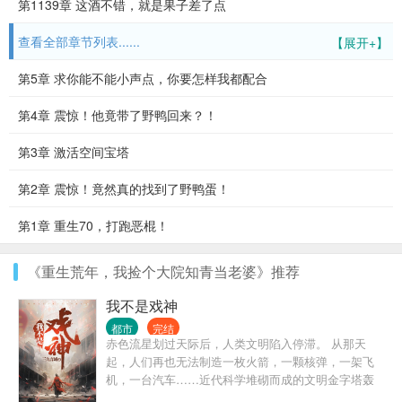
第1139章 这酒不错，就是果子差了点
查看全部章节列表......
【展开+】
第5章 求你能不能小声点，你要怎样我都配合
第4章 震惊！他竟带了野鸭回来？！
第3章 激活空间宝塔
第2章 震惊！竟然真的找到了野鸭蛋！
第1章 重生70，打跑恶棍！
《重生荒年，我捡个大院知青当老婆》推荐
我不是戏神
都市
完结
赤色流星划过天际后，人类文明陷入停滞。 从那天
起，人们再也无法制造一枚火箭，一颗核弹，一架飞
机，一台汽车……近代科学堆砌而成的文明金字塔轰
然坍塌，而灾难，远不止此。 灰色的世界随着赤色流