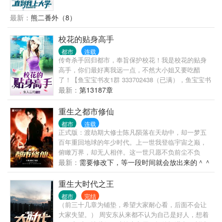
竟然反悔了。 悲痛之下，洛野化身恋爱小说作者，没
想到大学还没开学，他写的小说冲上了平台榜首，他
最新：
熊二番外（8）
竟然火了…… 上大学后，洛野原以为自己再也不会谈
恋爱，却偶然相识了高冷学姐。 洛野决定，要偷偷跟
校花的贴身高手
学姐谈恋爱，然后惊艳所有人。 等他和高冷学姐手拉
都市
连载
手出现在学校里的时候，全校都震惊了。 高冷校花苏
传奇杀手回归都市，奉旨保护校花！我是校花的贴身
白粥的身边竟然出现了男人？ 这时，暗恋三年的女孩
高手，你们最好离我远一点，不然大小姐又要吃醋
却发现自己心里是有他的，于是再次展开了对洛野的
了！【鱼宝宝书友1群 333702438（已满），鱼宝宝书
追求。 “抱歉，小学弟已经是我的人了。”苏白粥强势
友2群 417723151】
最新：
第13187章
的说道。 …… “后来呢？洛野先生，您跟知名漫画家
苏白粥是怎么相爱的呢？” 听到此话，洛野摸了摸脑
重生之都市修仙
袋，看着那个绝美的身影，轻声笑道:“她偷偷把我的书
给漫画改编了……”
都市
连载
正式版：渡劫期大修士陈凡陨落在天劫中，却一梦五
百年重回地球的年少时代。上一世我登临宇宙之巅，
俯瞰万界，却无人相伴。这一世只愿不负前尘不负
卿。通俗版：修行五百年的渡劫期修仙者重生回都
最新：
需要修改下，等一段时间就会放出来的＾＾
市，弥补遗憾，扮猪吃老虎的故事。修仙书友群：
415550977，欢迎各位书友。
重生大时代之王
都市
完结
（前三十几章为铺垫，希望大家耐心看，后面不会让
大家失望。） 周安东从来都不认为自己是好人，想着