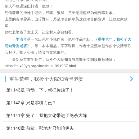
别人不敢进深山打猎，他敢！
凭借前世的神枪手记忆，野猪，狼群，乃至老虎也成为他狩猎对象。
山里的奇珍异果，山珍野味，乃至珍贵的草药这些珍贵的资源，让他发家致
富。
他把老婆孩子宠上天，让全村人刮目相看。
十里流年
是一名出色的小说作者，他的作品包括：《
重生荒年，我捡个大
院知青当老婆
》、等，本本精品，字字珠玑，作者十里流年创作的小说情节跌
宕起伏、扣人心弦，情节与文笔俱佳。
最新章节重生荒年，我捡个大院知青当老婆全文阅读推荐地址：
https://m.x33yq.org/xiaoshuo_391937.html
重生荒年，我捡个大院知青当老婆
第1143章 再动一下，就把你炖了！
第1142章 只是零嘴而已？
第1141章 完了！我把大佬带进了绝杀大阵！
第1140章 前辈，那地方只能咱俩去！