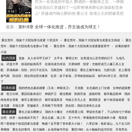
作为一名地道的中国人 醉酒的一夜醒来之后，一睁眼
最新章节未及时更新请联系我们。如果您喜欢小说鉴
则发现自己穿越到了一位即将继承爵位的顶级权贵身
宝金瞳,请支持作者到书店购买正版图书。感谢您的合
上! 穿越成约翰公爵的他-娶公主 发现公主的陪嫁竟然
作与支持 父亲得了重病，巨额医药费让古玩店学徒杨
是皇家马德里！ 去时差企业！竟然发现自己名下全是
波压力巨大，因为善心偶得琉璃石，让他拥有一双鉴
五百强！ 出了危险-发现自己家族的安保队伍竟然是黑
最新：
第818章 全球一体化推进，乔文迪成为球主！
宝金瞳，且看他如何鉴宝捡漏，颠覆命运…… 如果您
暗世界的王者！！ 参观自己家族的收藏-居然发现消失
对小说鉴宝金瞳全本阅读，版权等方面有质疑的，或
于二战的传奇文物 ........
-
-
重生荒年，我捡个大院知青当老婆 十里流年
对本站有意见建议的请告诉我们，如果发现《鉴宝金
重生荒年，我捡个大院知青当老婆全文阅读
重生
-
-
荒年，我捡个大院知青当老婆txt下载
瞳》小说最新章节有错误请点击错误举报告诉我们。
重生荒年，我捡个大院知青当老婆最新章节
好看的都市
小说
请支持作者的鉴宝金瞳读者一定要到书店购买正版小
站内强推
说或者图书。 友情分享从我做起。数万网友在行动，
龙族
夫人你马甲又掉了
太平令
黎明之剑
在美漫当心灵导师的日子
九域凡
《鉴宝金瞳》分享得多更新就越快。从下面的图标分
仙
武道大帝
校花的贴身高手
在港综成为传说
天唐锦绣
快穿：尤物穿成万人嫌工具人女
享投一票，每人每天只限一次哦多了无效。
配
穿成疯娘：别怕，好日子在后头
无限恐怖
清宫妾妃
重生之都市修仙
九阴九阳
史上最强
炼气期
四合院：我在四合院当禽兽
乱世：多子多福，开局收留姐妹花
签约AC米兰后，我开摆
了
经典收藏
我的绝色总裁未婚妻（又名：神级龙卫）
天龙殿
女总裁的上门女婿
女神的超级赘
婿
医王出狱，重囚犯集体送行
神级护卫
最佳赘婿
医路官途
超级村医
都市极品医神
我的
绝色美女房客
都市之最强狂兵
都市逍遥医圣
华娱之非凡人生
最强医圣
捡个校花做老婆
官
道无疆
天朝之梦
穿越诸天，开局救下司理理
四合院：我的兄弟有亿点多
最近更新
重生之娱乐圈教父
我的大小魔女
大明星爱上我
孽徒你无敌了，下山找你七个师姐
去吧
快穿：短命炮灰不死了
美女总裁，请上车
五十年代：带着随身空间进城奔小康
甩我是
吧？那就捡个校花回家当老婆
悔婚？反手娶了资本家大小姐！
八零赶海：鱼虾成山，九个女儿吃
香喝辣
重生在好莱坞
权力巅峰：从省府秘书开始
重回1982：从小舢板到远洋巨轮
开局穷光