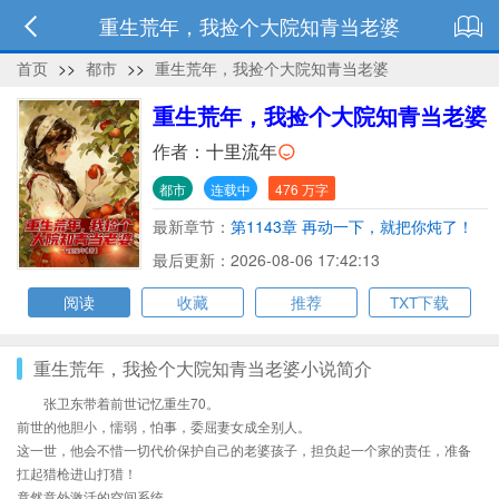
重生荒年，我捡个大院知青当老婆
首页
>>
都市
>>
重生荒年，我捡个大院知青当老婆
重生荒年，我捡个大院知青当老婆
作者：
十里流年
都市
连载中
476 万字
最新章节：
第1143章 再动一下，就把你炖了！
最后更新：2026-08-06 17:42:13
阅读
收藏
推荐
TXT下载
重生荒年，我捡个大院知青当老婆小说简介
张卫东带着前世记忆重生70。
前世的他胆小，懦弱，怕事，委屈妻女成全别人。
这一世，他会不惜一切代价保护自己的老婆孩子，担负起一个家的责任，准备
扛起猎枪进山打猎！
竟然意外激活的空间系统。