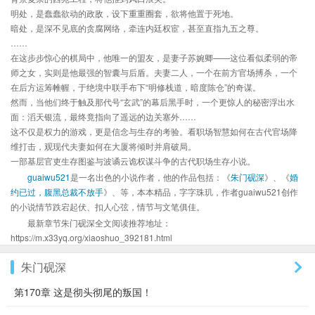
明处，是蠢蠢欲动的政敌，设下重重圈套，欲将他置于死地。
暗处，是深不见底的贪腐网络，牵连内廷权宦，甚至直指九五之尊。
……
在这步步惊心的棋局中，他唯一的盟友，是妻子苏婉卿——这位看似柔弱的帝
师之女，实则是他最强的智囊与后盾。夫妻二人，一个在前方官场搏杀，一个
在后方运筹帷幄，于绝境中联手布下“明修栈道，暗度陈仓”的奇谋。
然而，当他们终于触及那代号“玄武”的幕后黑手时，一个更惊人的秘密浮出水
面：滔天银流，最终竟指向了遥远的边关塞外……
这不仅是权力的游戏，更是信念与生存的考验。看职场智慧如何在古代官场降
维打击，观现代夫妻如何在大厦将倾时并肩破局。
一部基层官吏生存图鉴与波谲云诡权谋斗争的古代职场生存小说。
guaiwu521
是一名出色的小说作者，他的作品包括：《
朱门砚深
》、《
婚
约已过，腹黑总裁不放手
》、等，本本精品，字字珠玑，作者guaiwu521创作
的小说情节跌宕起伏、扣人心弦，情节与文笔俱佳。
最新章节朱门砚深全文阅读推荐地址：
https://m.x33yq.org/xiaoshuo_392181.html
朱门砚深
第170章 这是彻头彻尾的叛国！