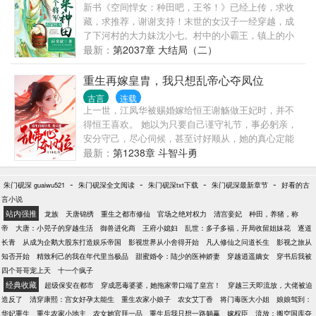
新书《空间悍女：种田吧，王爷！》已经上传，求收
藏，求推荐，谢谢支持！末世的女汉子一经穿越，成
了下河村的大力妹沈小七。村中的小霸王，镇上的小
地痞，城里的小纨绔，这些当然是被打服在她的手
最新：
第2037章 大结局（二）
下。极品？不好意思，本姑娘没时间跟你闹，拳头大
才是硬道理。别浪费姑娘我的时间，本姑娘抢相公去
重生再嫁皇胄，我只想乱帝心夺凤位
了。嗳，前面那个汉子，嫁我可好？群号：
古言
连载
上一世，江凤华被赐婚嫁给恒王谢觞做王妃时，并不
得恒王喜欢。 她以为只要自己谨守礼节，事必躬亲，
安分守己，尽心伺候，甚至讨好顺从，她的真心定能
换得真情，守得云开见月明。 谁料，婆母待她亲厚是
最新：
第1238章 斗智斗勇
假的，丈夫铁石心肠心系侧妃是真的。 就连亲生的两
个孩子也受侧妃挑拨厌恶她，憎恨她，三十五岁时，
-
-
-
-
朱门砚深 guaiwu521
朱门砚深全文阅读
朱门砚深txt下载
朱门砚深最新章节
好看的古
她就郁结而终了。 再次睁眼，她重生回到了五岁时。
言小说
知道十五岁会被赐婚恒王为王妃，更知恒王将来会登
站内强推
龙族
天唐锦绣
重生之都市修仙
官场之绝对权力
清宫妾妃
种田，养猪，称
高望顶，坐上皇位，于是她耐性谋划十年，等来赐婚
帝
大唐：小兕子的穿越生活
御兽进化商
王府小媳妇
乱世：多子多福，开局收留姐妹花
逐道
圣旨再嫁恒王。 这一世，她绝对不会低声下气，坐以
长青
从成为企鹅大股东打造娱乐帝国
影视世界从小舍得开始
凡人修仙之问道长生
影视之旅从
待毙，不管用何种手段，她都必将扶摇直上母仪天
知否开始
精致利己的我在年代里当极品
甜蜜婚令：陆少的医神娇妻
穿越逍遥嫡女
穿书后我被
下。 她只知道：人不为己，天诛地灭。 ***** 从王妃，
四个哥哥宠上天
十一个疯子
太子妃，皇后，太后，太皇太后，且看江凤华如何走
经典收藏
超级保安在都市
穿成恶毒婆婆，她拖家带口端了皇宫！
穿越三天即流放，大佬被迫
完荣耀一生。
造反了
清穿康熙：宫女好孕太能生
重生农家小娘子
农女艾丁香
将门毒医大小姐
娘娘驾到：
华妃重生
重生农家小地主
农女她官拜一品
重生后我只想一路躺赢
嫁权臣
流放：搬空国库夺