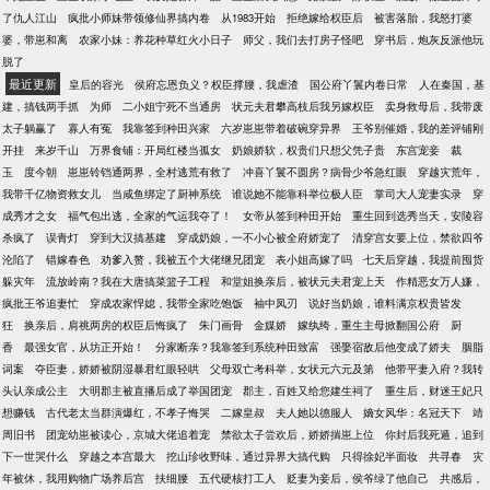
了仇人江山
疯批小师妹带领修仙界搞内卷
从1983开始
拒绝嫁给权臣后
被害落胎，我怒打婆
婆，带崽和离
农家小妹：养花种草红火小日子
师父，我们去打房子怪吧
穿书后，炮灰反派他玩
脱了
最近更新
皇后的容光
侯府忘恩负义？权臣撑腰，我虐渣
国公府丫鬟内卷日常
人在秦国，基
建，搞钱两手抓
为师
二小姐宁死不当通房
状元夫君攀高枝后我另嫁权臣
卖身救母后，我带废
太子躺赢了
寡人有冤
我靠签到种田兴家
六岁崽崽带着破碗穿异界
王爷别催婚，我的差评铺刚
开挂
来岁千山
万界食铺：开局红楼当孤女
奶娘娇软，权贵们只想父凭子贵
东宫宠妾
裁
玉
度今朝
崽崽铃铛通两界，全村逃荒有救了
冲喜丫鬟不圆房？病骨少爷急红眼
穿越灾荒年，
我带千亿物资救女儿
当咸鱼绑定了厨神系统
谁说她不能靠科举位极人臣
掌司大人宠妻实录
穿
成秀才之女
福气包出逃，全家的气运我夺了！
女帝从签到种田开始
重生回到选秀当天，安陵容
杀疯了
误青灯
穿到大汉搞基建
穿成奶娘，一不小心被全府娇宠了
清穿宫女要上位，禁欲四爷
沦陷了
错嫁春色
劝爹入赘，我被五个大佬继兄团宠
表小姐高嫁了吗
七天后穿越，我提前囤货
躲灾年
流放岭南？我在大唐搞菜篮子工程
和堂姐换亲后，被状元夫君宠上天
作精恶女万人嫌，
疯批王爷追妻忙
穿成农家悍媳，我带全家吃饱饭
袖中凤刃
说好当奶娘，谁料满京权贵皆发
狂
换亲后，肩祧两房的权臣后悔疯了
朱门画骨
金媒娇
嫁纨绔，重生主母掀翻国公府
厨
香
最强女官，从坊正开始！
分家断亲？我靠签到系统种田致富
强娶宿敌后他变成了娇夫
胭脂
词案
夺臣妻，娇娇被阴湿暴君红眼轻哄
父母双亡考科举，女状元六元及第
他带平妻入府？我转
头认亲成公主
大明郡主被直播后成了举国团宠
郡主，百姓又给您建生祠了
重生后，财迷王妃只
想赚钱
古代老太当群演爆红，不孝子悔哭
二嫁皇叔
夫人她以德服人
嫡女风华：名冠天下
靖
周旧书
团宠幼崽被读心，京城大佬追着宠
禁欲太子尝欢后，娇娇揣崽上位
你封后我死遁，追到
下一世哭什么
穿越之本宫最大
挖山珍收野味，通过异界大搞代购
只得徐妃半面妆
共寻春
灾
年被休，我用购物广场养后宫
扶细腰
五代硬核打工人
贬妻为妾后，侯爷绿了他自己
共感后，