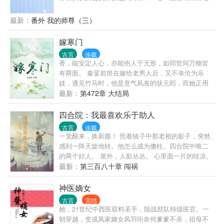
送你千两黄金，啊？你怎么会有我的卖身契？” 破庙门
下灵脉重登修仙路。 可逐渐的，邵秋实发现情况有点
口捡来的乞丐是上等国战神：“小豆芽，你根骨奇佳，
不对劲。 为什么扇巴掌能引气入体？ 为什么砸玉佩能
最新：
番外 我的师尊（三）
我要收你为徒！啊啊啊！你个女娃子哪来这么大力，
获得鸿运？ 为什么杀娘子能获得真灵？ 还有这个什么
别打了，要飞了！” 还有那个从山里捡来的小男孩，竟
系统，为什么能炼出道德金光万物母气？ 也有人跟她
嫁寒门
被她养成了一代君王，还要拐她回家当媳妇儿！
一样是重生的？穿越而来夺舍的元婴大能简直要按打
古言
连载
算？气运之子也是多得数不胜数？还有锦鲤团宠真假
香，能安定人心，亦能伤人于无形，如同世间万物皆
千金？ 而她只要牵扯其中就能获得异宝机缘？ 邵秋实
有两面。 秦荽前世在嫁给老男人后，又不幸沦为乐
终于不得不相信，这一世，无需禁地历练拼死搏杀，
妓，遇见竹马时，他是意气风发的状元郎，而她正用
只需在后宅扯扯头花就能提升修为。 在修为快速提升
他赞叹过的琴音为他们助兴。 重来一次，秦荽决定嫁
最新：
第472章 大结局
的过程中，邵秋实更惊讶地发现，她成功地……入魔
给竹马的小叔萧辰煜，走一条截然不同的路。前世的
了。 曾是修仙第一人，宅斗也是第一人。 修仙我是专
仇，她也不愿意就此罢休。 前世制香，是修身养性，
四合院：我最喜欢乐于助人
业的，宅斗也是专业的。
打发漫长的后宅日子，今生调香，却能让她拥有财
古言
连载
富、权势。以前她的事由不得她做主，重活一次，选
一觉醒来，换新颜！ 照着镜子中那老相的影子，突然
什么夫婿，走什么路，她要自己定。
感到一阵天旋地转。他怎么成为傻柱。四合院中唯二
的两个好人。 屋外，人影丛丛。 心里面一片的哇凉。
有养老伪君子，翘首相盼。 有吸血白莲花，左右逢
最新：
第三百八十章 闯祸
源。 ...... 既然来了，那他自然要‘乐于助人’ 做一个好
人，我是傻柱，为自己代盐。
神医嫡女
古言
完结
她，21世纪中西医双料圣手，陆战部队特级医官。一
朝穿越，变成凤家嫡女凤羽珩奈何爹爹不亲，祖母不