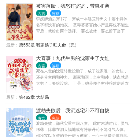
被害落胎，我怒打婆婆，带崽和离
古言
连载
李媛醉酒后穿书了，穿成一本逃荒种田文中连个具体
名字都没有的炮灰。 恶毒婆婆害她小产且再也不能生
育后，就给出两个选择。 要么被休，要么留下当下
人。 她大手一挥表示：想休我没门，要休也是由我来
休。另外钱财我要，孩子我也要！ 谢砚之是个才华横
最新：
第553章 我家娘子旺夫命（完）
溢的书生，自打十岁中秀才后就开始走霉运。 第一次
要秋闱前一个月，他爹突然得了疾病没了。 第二次秋
大喜事！九代生男的沈家生了女娃
闱，贡院内突然刮起一阵妖风，墨水直接被掀翻在卷
古言
连载
上。 第三次秋闱，他考到一半，突然闹起了肚子，卷
死在末世的沈暖转世投胎了，成了沈家唯一的女娃，
子被盖上了屎戳子。 打那之后，霉运越发变本加厉。
还身带空间和神力。 新家和谐，全村和睦，缺点就是
走路摔倒，喝水被呛，银钱被偷更是家常便饭。 活到
太穷了，要啥没啥。 于是，她带领全村种粮建房造农
二十五，还是单身老大难一个。 然而当两人相遇后…
场，打造最美最富小山村，让所有人都卷起来。 但是
本以为是在照顾兄弟姐姐生意的谢砚之，发现只要每
在致富的路上，她总能捡到一些乱七八糟的人，这些
最新：
第462章 大结局
天吃上一次李媛亲手做的饭菜，接下来霉运就会自动
人摇身一变全成了大佬。 河边捡到的傻叔叔是天下第
消失。 为此，他处心积虑，开始往她身边凑。 凑着，
一神厨：“丫头，来，我教你做菜，咦？你做的菜居然
渡劫失败后，我沉迷宅斗不可自拔
凑着，就起了别样心思。 “媛娘，孩子还小，家里也不
比我的还好吃！还是你来教我做菜吧！” 路上捡到的糟
能没有男人，你看我如何？”
古言
完结
老头是第一神医：“孩子，你天赋异禀，适合学医，
渡劫失败，邵秋实重生回八岁。 此时末法时代，灵气
啥？你会医术，还会手术，拿我当挡箭牌！！” 山崖下
稀薄，除非在洞天福地或有符篆丹药不能引气入体。
捡到的失忆公子是第一首富：“小姑娘，你救了我，我
邵秋实以女使的身份进入傅家，一心一意借助傅府地