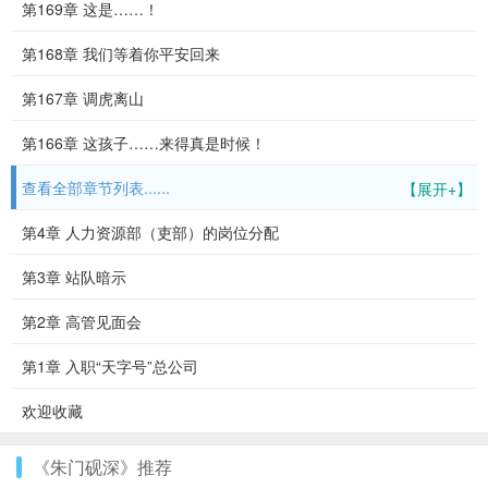
第169章 这是……！
第168章 我们等着你平安回来
第167章 调虎离山
第166章 这孩子……来得真是时候！
查看全部章节列表......
【展开+】
第4章 人力资源部（吏部）的岗位分配
第3章 站队暗示
第2章 高管见面会
第1章 入职“天字号”总公司
欢迎收藏
《朱门砚深》推荐