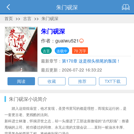
朱门砚深
首页
>>
古言
>>
朱门砚深
朱门砚深
作者：
guaiwu521
古言
连载中
70 万字
最新章节：
第170章 这是彻头彻尾的叛国！
最后更新：2026-07-22 16:33:22
阅读
收藏
推荐
TXT下载
朱门砚深小说简介
踏入这煌煌庙堂，他才发现，圣贤书里写的都是理想，而现实运行的，是
一套更古老、更残酷的法则。
新科进士林澈，怀揣济世之志，却一头撞进了工部这座微缩的“古代职场”：推诿
甩锅的上司、抢功诿过的同僚、永无止境的文牍会议……直到一桩油水丰厚、
背景复杂的西苑工程，将他推到风口浪尖。