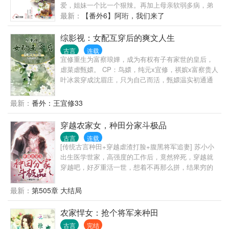
爱，姐妹一个比一个狠辣。再加上母亲软弱多病，弟
弟年幼，她爹变本加厉将府中姨娘扶正，还将她许给
最新：
【番外6】阿珩，我们来了
一个瘸了腿毁了容的九皇子？穿越重生，绝不能再像
原主那般窝囊！她要争，要斗，要比毒辣之人更毒
综影视：女配互穿后的爽文人生
辣，阴险之人更阴险，即便粉身碎骨万劫不复，也要
古言
连载
保护她想保护的人。抚上腕间凤凰胎记，前世的私人
宜修重生为富察琅嬅，成为有权有子有家世的皇后，
药房跟随而来。百年人参算什么？她一出手便是已成
虐菜虐甄嬛。 CP：鸟嬛，纯元x宜修，祺嫔x富察贵人
人形的千年老参；中药苦汤难入口？西药胶囊包你药
叶冰裳穿成沈眉庄，只为自己而活，甄嬛温实初通通
到病除；急性阑尾炎要人命？直接割掉割掉。人人可
闪开。 安陵容魂穿盛墨兰，不受宠嫡女成为受宠庶
欺的柔弱女子摇身一变成为大顺朝的香饽饽，家人不
女，一身技能心机无处安放。 富察琅嬅穿成宜修，这
最新：
番外：王宜修33
爱没关系，皇帝疼，太后亲，世子身边转，皇子是知
把高端局，摆烂。
己。她跟皇帝合伙开医院，中西医结合，收拢天下人
穿越农家女，种田分家斗极品
心，揽尽天下钱财。
古言
连载
[传统古言种田+穿越虐渣打脸+腹黑将军追妻] 苏小小
出生医学世家，高强度的工作后，竟然猝死，穿越就
穿越吧，好歹重活一世，想着不再那么拼，结果穷的
叮当响，上有包子爹娘懦弱姐姐，下有年幼弟弟，还
要面对一大家子极品亲戚，幸好附带空间一枚，好吧
最新：
第505章 大结局
既来之，则安之，看她如何一步一步往上爬，荒山野
岭的，这男人不会死翘翘了，看你长得帅，顺便救你
农家悍女：抢个将军来种田
一命，本想着能知恩图报，没想到他居然要以身相
古言
完结
报……