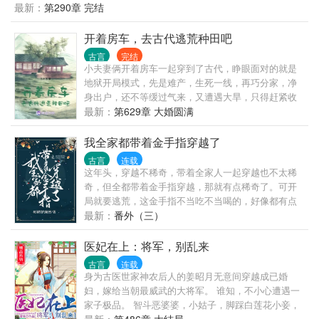
子。 而且说好的凶悍呢，碰碰手就脸红的是谁啊。 猎
最新：
第290章 完结
户身高腿长一身腱子肉，妥妥的古代版 180+黑皮体育
生。 杨冬湖极力压制住嘴角的笑容，这哪是克星，这
开着房车，去古代逃荒种田吧
明明是久旱逢甘霖啊。
古言
完结
小夫妻俩开着房车一起穿到了古代，睁眼面对的就是
地狱开局模式，先是难产，生死一线，再巧分家，净
身出户，还不等缓过气来，又遭遇大旱，只得赶紧收
拾利索加入了逃荒大军。 一路经历了八十一难，好
最新：
第629章 大婚圆满
在，他们有房车这个外挂在，吃喝不愁，偶尔还能把
逃荒当成旅行来享受。 等好不容易安顿下来后，以为
我全家都带着金手指穿越了
从此，就能走上种田发家致富的康庄大道了，谁知没
古言
连载
几年，又卷入了宫斗。 顾欢喜很惆怅，她就是一平凡
这年头，穿越不稀奇，带着全家人一起穿越也不太稀
小老百姓，打不了那样的高端局啊。 况且，还有个铁
奇，但全都带着金手指穿越，那就有点稀奇了。可开
憨憨老公，带不动，根本带不动。 最后，她发现，亲
局就要逃荒，这金手指不当吃不当喝的，好像都有点
生闺女阿鲤才是女主吧？ 一岁阿鲤软萌可爱，”哥哥真
鸡肋？老爸千里眼，老弟顺风耳，上阵父子兵，完美
最新：
番外（三）
好看。“ 三岁阿鲤机灵漂亮，”哥哥，我把眼泪给你
搭配？老妈一张乌鸦嘴，骂谁谁倒霉？而我，自带动
吃，吃了后，你就再不会生病了。“ 七岁阿鲤蕙质兰
植物交换系...
医妃在上：将军，别乱来
心，”哥哥，你想要多少粮食？我都可以帮你种出来。“
古言
连载
十岁阿鲤小荷初绽，”哥哥，你说我们永远会在一起，
身为古医世家神农后人的姜昭月无意间穿越成已婚
不要住到宫里去好不好？“ 十四岁阿鲤名动京城，”哥
妇，嫁给当朝最威武的大将军。 谁知，不小心遭遇一
哥，我长大了，你可以来娶我了。“
家子极品。 智斗恶婆婆，小姑子，脚踩白莲花小妾，
打的色胆包天的小叔子不能人道，仗着高超医术走上