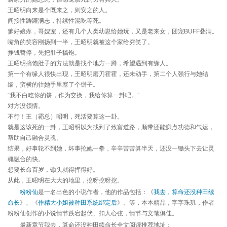
王昭明向来是个既来之，则安之的人。
间接性踌躇满志，持续性混吃等死。
爹好娘疼，哥嫂宠，还有几个人类幼崽给她玩，又是老来女，团宠BUFF叠满。
嘴角的笑容刚扬到一半，王昭明就被这个家给穷笑了。
挣钱暂停，先把肚子搞饱。
王昭明搞饱肚子的方法就是找个地方一蹲，希望遇到有缘人。
第一个有缘人很快出现，王昭明磨刀霍霍，还未动手，第二个人强行与她结
缘，蛮横的往她手里塞了个饼子。
“我不白吃你的饼，作为交换，我给你算一卦吧。”
对方没领情。
不行！王（霸总）昭明，死活要算这一卦。
就是这该死的一卦，王昭明以为找到了致富道路，顺带还能赚点功德和气运，
帮助自己融合灵魂。
结果，好事轮不到她，坏事抡她一拳，辛辛苦苦算半天，还没一锄头下去让灵
魂融合的快。
想要长命百岁，锄头就得挥得好。
从此，王昭明在大大的地里，挖呀挖呀挖。
粉粉仙
是一名出色的小说作者，他的作品包括：《
我去，算命还没种田续
命长
》、《
作精大小姐被种田系统绑定后
》、等，本本精品，字字珠玑，作者
粉粉仙创作的小说情节跌宕起伏、扣人心弦，情节与文笔俱佳。
最新章节我去，算命还没种田续命长全文阅读推荐地址：