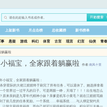
上架新书
月点击榜
总收藏榜
新书榜单
军事
悬疑
游戏
科幻
体育
古言
现言
幻言
仙侠
青
着躺赢啦
年小福宝，全家跟着躺赢啦
作者:
南风十里
年小福宝，全家跟着躺赢啦：
穿星际的大佬江婠婠终于刷完了所有任务，可以退休了。她选择拿着
一个世界过一过平凡的日子。可是两眼一睁，天塌了！！！出生地怎么
？原来亲妈是九零年代精神小妹？亲爹是机车小黄毛？就在江婠婠骂娘
到了前几世的任务奖励。一个系统……幸福系统……与人绑定契约关
，让契主获得幸福值，而自己就可以获得相应的积分，积分可以兑换一