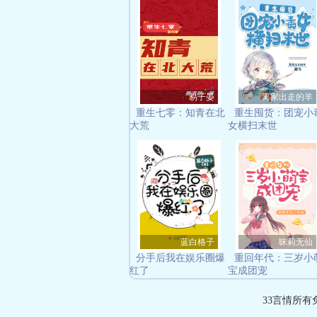
易子晏
离家出走的羊
重生七零：知青在北
重生囤货：团宠小
大荒
女横扫末世
蓝白格子
昧莉无仙
分手后我在娱乐圈爆
重回年代：三岁小
红了
宝成团宠
33言情所