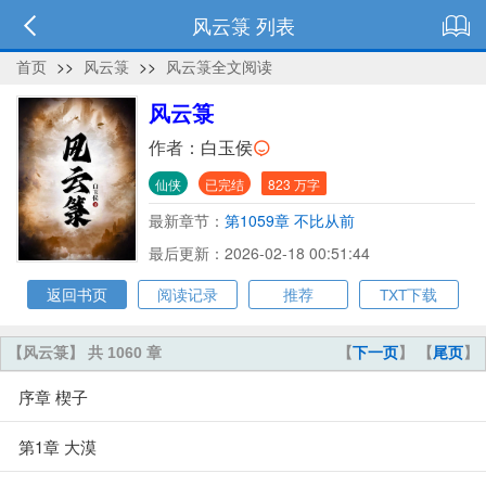
风云箓 列表
首页
>>
风云箓
>>
风云箓全文阅读
风云箓
作者：
白玉侯
仙侠
已完结
823 万字
最新章节：
第1059章 不比从前
最后更新：2026-02-18 00:51:44
返回书页
阅读记录
推荐
TXT下载
【风云箓】 共 1060 章
【
下一页
】 【
尾页
】
序章 楔子
第1章 大漠