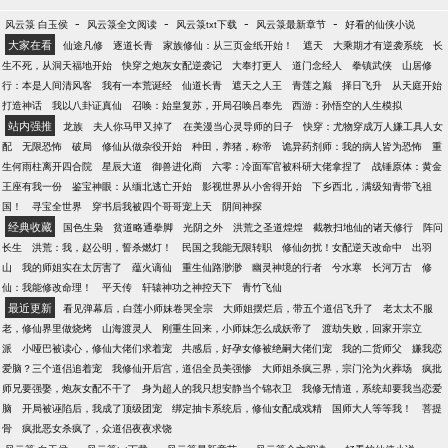
-
-
-
-
风云箓 白玉侯
风云箓全文阅读
风云箓txt下载
风云箓最新章节
好看的仙侠小说
大家在看
仙途凡修
逐道长青
家族修仙：从三页金纸开始！
遮天
大乘期才有逆袭系统
长
生不死，从洞天福地开始
快穿之炮灰女配逆袭记
大奉打更人
道门念经人
拳镇武侠
山居修
行：本是人间清风客
我有一本荒诞经
仙道长青
遮天之人王
青莲之巅
择日飞升
从天庭开始
打造神话
我以八卦证真仙
召唤：始皇复苏，开局召唤吕奉先
西游：孙悟空的人生模拟
站内强推
龙族
夫人你马甲又掉了
在美漫当心灵导师的日子
快穿：尤物穿成万人嫌工具人女
配
无限恐怖
破局
修仙从做杂役开始
种田，养猪，称帝
诡异药剂师：我的病人皆为恐怖
重
生何雨柱离开四合院
星辰大道
御兽进化商
六零：冷面军官被科研大佬拿捏了
战锤原体：黄金
王座有我一份
鉴宝神眼：从缅北逃亡开始
影视世界从小舍得开始
下乡西北，满级知青带飞祖
国！
寻宝全世界
穿书后我被四个哥哥宠上天
阴间神探
经典收藏
国色生枭
贫道略通拳脚
光阴之外
洪荒之圣道煌煌
截教扫地仙的诸天修行
阵问
长生
洪荒：我，赵公明，誓杀燃灯！
民国之我能无限转职
修仙勿扰！女配逆天改命中
出羽
山
我的师姐实在太厉害了
蕴火谪仙
重生仙路渺渺
幽灵神境的行者
兮水寒
长河万古
修
仙：我能修改命理！
平天传
轩辕神功之神控天下
青竹飞仙
最近更新
看见弹幕后，白莲小师妹卷哭全宗
大师姐摆烂后，带五个道侣飞升了
老太太不服
老，修仙界里做烧烤
山海渡灵人
刚重生回来，小师妹怎么成妖帝了
渡劫失败，回家开宗立
派
小哑巴被读心，修仙大佬们求着宠
共感后，好孕女修被绝嗣大佬们宠
我的二货师父
嫌我恋
爱脑？三个道侣追着宠
我修仙开后宫，道侣全员美强惨
大师姐杀疯三界，宗门沦为火葬场
疯批
师兄要强娶，炮灰女配不干了
身为超人的我只想安静当个锦衣卫
我修无情道，系统却要我当恋爱
脑
开局被诬陷后，我成了顶级团宠
绑定抽卡系统后，修仙女配成戏精
国师大人等等我！
菩提
骨
疯批恶女杀疯了，众道侣夜夜求饶
-
-
-
-