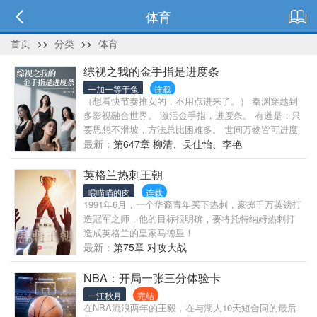
体育
首页
>>
分类
>>
体育
综视之我的金手指是进度条
一加一等于兔
连载
（想看快节奏推女的，不用点进来了。） 秦渊穿越到
多影视融合世界。 激活金手指，进度条。 有道是：只
要思想不滑坡，方法总比困难多。 世间万物皆可进度
条。 秦渊看着刮刮乐上当的进度条，嘟囔道：“这哪里
最新：
第647章 柳清、吴佳怡、李艳
还是碰运气？这简直就是把刮刮乐的底牌赤裸裸地摊
开在眼前，打明牌！是开卷考试！” （注：综视世界，
英格兰热刺王朝
剧情与人物性格会一些细微改变，一切以本书为
喂喵喵的肉
连载
主。）
1991年6月，一个华裔青年买下热刺，豪掷千万英镑打
造冠军之师，他的目标很明确，要将托特纳姆热刺打
造成英格兰的皇家马德里！
最新：
第75章 对攻大战
NBA：开局一张三分体验卡
一江秋月
完结
在NBA流浪两年的王毅，在与湖人10天短合同的最后