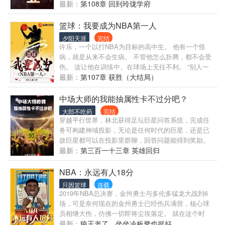
危机，俱乐部扩张至全球。最终，他放下胜负欲，领
统爸爸，你在哪里，我的vip黄金大礼包呢！我的新手
最新：
第108章 回到玲珑学府
悟网球本质是热爱与羁绊，与伙伴、心仪女生在球场
礼包呢！” 我施云要成为大陆王的男人！
上享受快乐，续写越前家网球传奇。
篮球：我要成为NBA第一人
夕阳天涯
完结
许乐，一个以打NBA为目标的高中生。 他有一个怪
病，就是从来不会生病。 不管他怎么折腾，都不会受
伤。 这让他在训练中、在球场上无往不利。 “别人一
天只能训练8个小时，我能训练16个小时。” “垫我脚？
最新：
第107章 获胜（大结局）
信不信我把你踩成粉碎性骨折。&rd
中场大师的我能抽属性卡不过分吧？
大郎不吃药
完结
穿越平行世界，林北获得足坛巨星问答系统，完成任
务可构建神域投影，无论是任何时代的巨星，还是已
故巨星都可以在投影里群聊，回答问题能得到奖励。
什么？ 速度加成包？射术满级包？传球视野包？ 重回
最新：
第三百一十三章 英雄回归
巅峰卡？ 复活水晶？ C罗：都别强，重回巅峰卡是我
的！ 梅西：重回巅峰我身
NBA：永远有人18分
只因篮球
连载
2019年NBA总决赛，金州勇士与多伦多猛龙大战到6
场，可是奈何现在的金州勇士已经伤兵满营，核心球
员相继大伤，仿佛一切即将尘埃落定。 就在这个时
候，一位来自东方的少年吴星，在最后一节中替补登
最新：
狼王老了，坐坐冷板凳也挺好