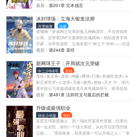
啊！ 灵魂疯狂吐槽：坑爹系统能力全锁？家族元老逼
最新：
第201章 完本感言
我弃球从商？队友全是问题儿童？这剧本不对！ 然而
—— 当左眼闪烁冰冷金芒，当“李权峰”的愤怒被转化
冰封球场：立海大银发法师
为绝对理性燃料，当前世社畜的谋略戴上帝王假面…
宫雪南青
连载
他笑了。 家族审判？反手一份，赌上婚姻与未来，只
谁懂啊！穿成网王世界的孤儿神崎凛司，不仅有钱有
为买断通往王座的入场券！ 穹顶学院？更衣室冲突只
公寓，还带着DNF元素师的灵魂残响！他知道青学有
是开胃菜，真正的赌局是——用一场血腥教学赛，碾
手冢，冰帝有迹部，立海有那个“神之子”幸村——但这
碎旧王西泽·格兰特的骄傲与脊梁！ “热身结束了。”莱
不妨碍他从小学就偷偷卷：旧YONEX球拍缠黑带，袖
最新：
第244章 圣经
昂内尔擦去指尖血迹，看向身后沉默的怪物军团， “现
口藏着加练的绷带，黑曜石耳钉是他对“成年”的执念。
在，狩猎开始——从内部清洗到称霸星盟，挡路者，
等他进了立海大，直接从“灰羽幼隼”变成“白银暴君”：
新网球王子：开局就次元突破
皆为薪柴！” >>警告：帝王养成中，第二人格觉醒度持
175cm肩宽比肩真田，队服敞着怀露锁骨旧疤，赛前
中二少年8号
完结
续上升…宿主“李权峰”的灵魂，还能主导这具躯壳多
抛异世界硬币定发球局，护腕绣“KingsGambit”明着挑
系统+多女角+虐菜+神豪+网球+打脸+扮猪吃老虎+火
久？
衅。别人玩旋转他玩元素：雷旋电光护体，冰墙锁死
影忍者世界+七龙珠+无敌+腹黑+撩妹+天才 中，现代
半场，虚无之球一放，对手的球全被吸去他要的落
青年段云飞穿越成越前龙马表哥越前快斗，获系统加
点！
持，通过撩妹、比赛得技能与财富。他初入青学，扮
最新：
第481章 法则符文与最后的拦截
猪吃虎，凭“动态视力”“黑洞”等技能打脸对手，撩田中
千夏、铃木奈奈等女生。 他一路闯过校内赛、预选
升级成最强职业
赛，与龙马、不二周助等青学成员交锋，建“快斗网球
伴生小书童
完结
俱乐部”，吸纳远山金太郎等高手。全国大赛上，对战
蓝星足球新星施云，因一场欢庆宴意外穿越，结果化
冰帝、立海大等强校，力克迹部景吾、真田弦一郎。
身一名农民，得到一个强大系统，从此开启至强升级
期间卷入U17训练营、克隆体“诺亚计划”等事件，化解
之路…… “系统爸爸，我竟是唯一可以升级之人！” “系