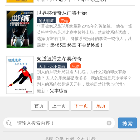
场，拿到了那逆转大局的18分。 从此NBA的历史上，
又多了一位传奇的龙国球员。 吴星：和我们
世界杯传奇从门将开始
脆皮甜筒
完结
李普被实况足球系统带到2012年的英格兰。 他在一场
英格兰业余足球比赛中替补上场，然后被系统诱惑，
选择顶替守门员。 身披系统光环的李普一鸣惊人，以
惊人的方式攻破对方大门。 他的表现引起了球探的注
最新：
第485章 终章 不会是终点！
意，并邀请到英超青年队试训。 李普一步一脚印，从
青年队脱颖而出，进入英超一线队。 他作为一个守门
短道速滑之冬奥传奇
员，不但牢固的守住球队的最后一道防线，更频频助
天上下水不是雨
完结
功，以不可思议的方式取得进球。 随着能力的成长，
别人的系统开局就送大礼包，为什么我的却没有激
他可以做后卫、中场、前锋，成为足球场上无所不能
活？ 别人的系统都是老爷爷，我的竟然是只冰墩墩？
的巨星！
别人的系统都是逆天开挂，我的居然让我当护滑？
2022年2月4日 BJ冬奥会开幕式上，李宇昂看着来自各
最新：
完本感言
国的冰雪健儿，对冰墩墩说道：“墩墩，北京冬奥会之
后，你有什么打算？” “我想陪着你成为冬奥传奇。”
首页
上一页
下一页
尾页
2030年2月22日 刚刚率队拿到5000米接力金牌的李宇
昂自言自语道：“墩墩，我已经是冬奥传奇了！” 又名
《短道速滑：我的老爷爷是只冰墩墩》 书友群
搜索
526412517
书库
分类
作者
全本
排行