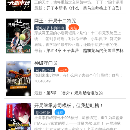
正的天才，他将重新定义绿茵中场。 丁丁：“除非易现
在挂靴，否则我没有资格和他竞争世界第一中场。” 梅
最新：
开了本新书《什么，菜鸟主帅换上了自己》
西：“易是现役最强的中场球员，毫无疑问，球场上任
何空间都逃不过他的眼睛。” C罗：“和易一起踢球，你
网王：开局十二符咒
需要做的只是往球门方向不停奔跑。” 齐达内：“易是
爱吃胡萝卜的鸿钧
完结
我见过最优秀的中场大师，即便在我的时代。” 巴托梅
穿成网王里的小透明堀尾？别怕！十二符咒系统已上
乌：“必须承认，错过易是我们最大的失误，否则我们
线——签到拿药剂，对决涨经验，小学赛用牛符咒轰
本该开创比哈维更伟大的中场时代。” 易哲：让我来告
底线，青学稳坐最年轻正选，还顺手治好手冢的伤。
诉你们什么是最强中场—— 开天眼，我为王！视野之
从U17打到世界赛，最后能不能凭圣主之力干翻南次
最新：
第214章 王子离营！越前龙马的美国世界杯
内，皆为领域！射程之内，使命必达！
郎，登顶网球之神？
之路
神级守门员
横刀斩个秋
完结
预测未来5秒钟，有什么用？去做个守门员吧！群号：
76048649
最新：
第5章 （番外）规则是给谁改的
开局继承赤司模板，但我想吐槽！
渺尘织梦
连载
社畜李权峰猝死于996福报，却被绑定，重生为星盟豪
门Akaishi家族的婴儿——莱昂内尔·赤司！ 开局地狱
模式：红发赤瞳？帝王宿命？可老子连抬头都费劲