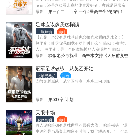
凭空捏造了一个乱世，东帝汶惨案的施暴者，受虐
fans，还是喜欢看比赛的体育爱好者，亦或是经常亲
者，旁观者，甚至很多毫不知情的无辜群众，不论贫
自上场，那么希望你能享受不一样的篮球乐趣。
最新：
第三百二十五章 一个5星高中生的独白！
富贵贱都被卷入其中。 主角便是这样的无辜群众之
一。本来抱着明哲保身的态度混吃等死，在他的初恋
足球应该像我这样踢
惨死后，逐渐激发了他的斗争精神，和乱世结实的伙
一颗胖桃
完结
伴们踏上了终结乱世的冒险之旅。
【这是一本没有足球基础也会很喜欢看的足球文！】
莫里奇：昨天你晃倒我的动作叫什么？ 陆阳：梅博过
人。 莫里奇：是一个叫做梅博的人发明的？ 陆阳：
不，是一个叫做梅西的人踢出来的，他晃倒了世一卫
最新：
软饭老公再就业，新书求支持《天后前妻被
博阿滕。 莫里奇：你为什么不愿意穿上象征荣耀的七
封杀，植物人的我醒了》
号球衣？ 陆阳：因为皇马一别，后会无七！一旦穿上
冠军足球教练：从英乙开始
那件球衣，我怕自己会变成杀人不眨眼的核武七！ 莫
老衲爱秃驴
连载
里奇：陆，你昨天在大禁区外打进的那颗倒挂金钩太
支教剑桥联队，从全国联赛一步步上向顶峰
帅了，请问你是怎么做到的？ 陆阳：很简单，别叫我
陆，叫我伊布！ 莫里奇：请问你是怎么做到在一场比
赛中扑出五颗点球的？ 陆阳：这就要从我抽中圣托尔
最新：
第539章 计划
多的时刻卡说起了…… 陆阳：好了，你问了我这么
多，现在该我问你了。你有没有觉得，巴伊扎米那小
天眼中场
子长得很像忍者神龟和魔人布欧？ 巴伊扎米：陆哥，
寂静黎明
完结
你这是在骂我长得丑？ 陆阳：别瞎说，这是我们那里
有人说哈维拥有足球世界的最强大脑。 哈维摇头：“最
对年轻前锋最大的褒奖！ 【书友群关心来聊：
幸运的是当易登上舞台的时候，我已经离开。” 一个真
725497461】