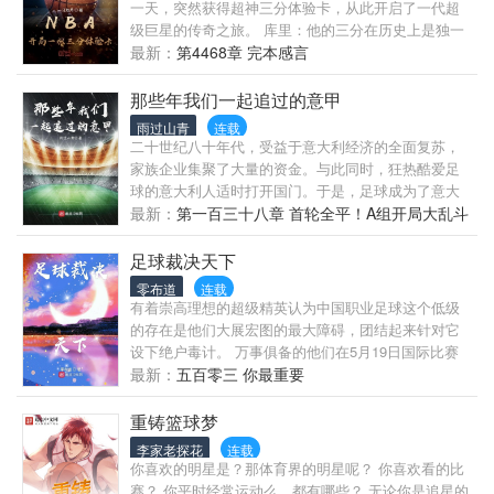
一天，突然获得超神三分体验卡，从此开启了一代超
级巨星的传奇之旅。 库里：他的三分在历史上是独一
档的。 欧文：他的运球比我风骚。 詹姆斯：他的追身
最新：
第4468章 完本感言
大帽，让我想起了年轻时候的我。 伦纳德：说实话，
我防不住他。 而他最牛逼之处在于，他吹过的所有牛
那些年我们一起追过的意甲
逼，全都实现了。
雨过山青
连载
二十世纪八十年代，受益于意大利经济的全面复苏，
家族企业集聚了大量的资金。与此同时，狂热酷爱足
球的意大利人适时打开国门。于是，足球成为了意大
利富豪的追逐目标，1984年7月5日，球王马拉多纳踏
最新：
第一百三十八章 首轮全平！A组开局大乱斗
入那不勒斯圣保罗
足球裁决天下
零布道
连载
有着崇高理想的超级精英认为中国职业足球这个低级
的存在是他们大展宏图的最大障碍，团结起来针对它
设下绝户毒计。 万事俱备的他们在5月19日国际比赛
日那天发难，利用中国队主场对阵东帝汶队的比赛，
最新：
五百零三 你最重要
制造了一个惊天大冷门。冲击性的结果成功点燃大众
的燃点，再利用事先埋好的棋子和节奏煽动群众，把
重铸篮球梦
事态激化得益发不可收拾，最终掷地有声地发出灭绝
李家老探花
连载
足球的最强音，史称东帝汶惨案。 人在做，天在看。
你喜欢的明星是？那体育界的明星呢？ 你喜欢看的比
正苦于无法渡劫的天（上）帝，将计就计，佯装大怒
赛？ 你平时经常运动么，都有哪些？ 无论你是追星的