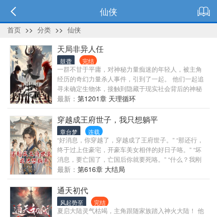
仙侠
首页
>>
分类
>>
仙侠
天局非异人任
鼓聋
完结
一群不甘于平庸，对神秘力量痴迷的年轻人，被主角
经历的奇幻力量杀人事件，引到了一起。 他们一起追
寻未确定生物体，接触到隐藏于现实社会背后的神秘
势力，与僵尸狼人为伍，吸血鬼蜥蜴人联盟，大战七
最新：
第1201章 天理循环
海，打造神兵利器，开启修仙文明，结合高科技手
段，率领地球原生生物与神魔抗争。 苏武深陷天地大
穿越成王府世子，我只想躺平
劫中，却不甘心在这场天地局中沦为棋子，他要与天
章台梦
连载
抗争，翻身做执棋人。 苏武享尽人间富贵，坐拥无数
“好消息，你穿越了，穿越成了王府世子。” “那还行，
资产，美女为伴，地位超然，修成通天手段，还是在
终于过上住豪宅，开豪车美女相伴的好日子咯。” “坏
劫难逃。 一个由苏武组建，英雄和鬼怪联手，地球原
消息，要亡国了，亡国后你就要死咯。” “什么？我刚
生生物集结而形成的大联盟。为了保护人类主权和文
穿越你告诉我要亡国？” “但是你有金手指，可以帮助
最新：
第616章 大结局
明火种，大战地外文明，神话领域的众魔之王，地狱
你修炼” “什么？可以修仙？勉强能接受吧。” “坏消息，
魔头，冥鬼妖王的精彩故事。 （这里有读者朋友们期
有人盯上你的金手指咯，而且你没有修为。” “什么？
通天初代
待的都市题材，神魔修仙体系的所有高级爽点。）
你一点活路都不给我留啊！” “好消息，盯上你金手指
风起势至
完结
的是一位美女。” “什么？美女，难道可以摆脱母胎单
夏启大陆灵气枯竭，主角跟随家族踏入神火大陆！ 他