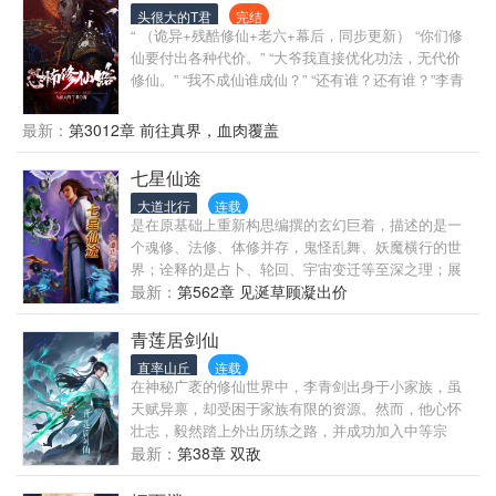
头很大的T君
完结
“ （诡异+残酷修仙+老六+幕后，同步更新） “你们修
仙要付出各种代价。” “大爷我直接优化功法，无代价
修仙。” “我不成仙谁成仙？” “还有谁？还有谁？”李青
斜眼看天，仰天长啸。 .............. 大唐王朝，末世将
至。 无尽怪异降临，掀起无边杀戮。 人间红尘，道、
最新：
第3012章 前往真界，血肉覆盖
佛、儒、妖、魔、鬼、诸子百家纵横。 仙道在人间，
异世而来的李青看到的却是仙路之下亿万白骨和绝
七星仙途
望。 “他们是仙？是魔？是佛？是儒？是鬼？是妖？是
大道北行
连载
诸子百家？”李青瞠目结舌。 眼前的雕像隐约间浮现了
是在原基础上重新构思编撰的玄幻巨着，描述的是一
一个无限恐怖的怪异存在于冥冥之地。 “这到底是修
个魂修、法修、体修并存，鬼怪乱舞、妖魔横行的世
仙，还是修成怪异？”心中冰凉的李青看着满天恐怖怪
界；诠释的是占卜、轮回、宇宙变迁等至深之理；展
异。
现的是追求爱、恨、情、仇与追求长生大道之间的纠
最新：
第562章 见涎草顾凝出价
结与无奈。 各体系境界划分 法修：炼气、筑基、结
丹、元婴、化神、炼虚、合体、大乘、真仙、金仙、
青莲居剑仙
仙帝 魂修：魂徒、魂士、魂师、魂帅、魂尊、魂王、
直率山丘
连载
魂帝、魂圣、魂仙、魂天、魂祖 体修：淬体、易筋、
在神秘广袤的修仙世界中，李青剑出身于小家族，虽
凝罡、金身、神通、破虚、涅盘、武圣、战仙、仙
天赋异禀，却受困于家族有限的资源。然而，他心怀
武、武帝 鬼修：游魂、怨灵、厉鬼、鬼将、鬼帅、鬼
壮志，毅然踏上外出历练之路，并成功加入中等宗
王、鬼皇、鬼尊、鬼仙、冥君、冥帝 魔修：凝元、筑
门。从此，他的命运之轮开始飞速转动。 在这个充满
最新：
第38章 双敌
基、魔丹、魔婴、化魔、真魔、魔尊、魔皇、古魔、
挑战与机遇的世界里，王青山一路历经磨难。从初露
圣魔、魔帝 妖修：精怪、小妖、大妖、妖将、妖帅、