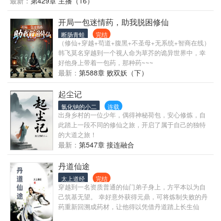
最新：
第429章 主播（16）
主神打了一个赌：只要希希丝能够收到徒弟，她就不
必辛苦工作，可以过让她所向往的咸鱼生活。 一个因
开局一包迷情药，助我脱困修仙
为成绩太差找不到师父，一个想要咸鱼迫切需要一个
断肠青蛙
完结
徒弟。 当见习创世神遇到了毁灭主神，希希丝的愿望
（修仙+穿越+苟道+腹黑+不圣母+无系统+智商在线）
能否实现？ 希希丝：徐天，我昨天和你说的你都记住
韩飞莫名穿越到一个视人命为草芥的诡异世界中，幸
了吗？ 徐天： (? _ ?)，不记得了。 希希丝：这徒弟我
好他身上带着一包药，那种药~~~
不教了！反正打赌我赢了！ 创世主神：这怕是不行
最新：
第588章 败双妖（下）
哦，工作就在那儿，要么教会徐天让他做！要么自己
去做！你选吧。 希希丝：哥哥，你套路太深了！
起尘记
氯化钠的小二
连载
出身乡村的一位少年，偶得神秘荷包，安心修炼，自
此踏上一段不同的修仙之旅，开启了属于自己的独特
的大道之旅！
最新：
第547章 接连融合
丹道仙途
太上道经
完结
穿越到一名资质普通的仙门弟子身上，方平本以为自
己筑基无望。 幸好意外获得元鼎，可将炼制失败的丹
药重新回溯成药材，让他得以凭借丹道踏上长生仙
途。 修炼万年，再度回首，不知不觉已然成就了一段