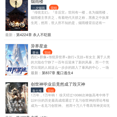
锋芒，到修为突飞猛进，他在宗门中结识众多伙伴，
烟雨楼
妖王、妖皇、妖尊、天妖、妖圣、妖帝
也结下无数仇敌。面对宗门内的权力争斗、家族发展
一夕烟雨
完结
的重重困境，以及外界强大妖兽的威胁，他从未退
『传统玄幻』『非后宫』世间有一楼，名为烟雨楼，
缩。 在不断的探索中，王青山逐渐成长为一方霸主，
烟雨楼主李庆之，有着绝代天骄之称，黑夜之中执掌
带领家族和宗门崛起。他在与各大势力的合作与竞争
生死，然而，世人所不知的是，烟雨楼背后还有一
中，声名远扬。当他站在修仙世界的巅峰，仙界的神
人，方才是烟雨楼真正的创始人，以纨绔子弟的身份
秘面纱又缓缓在他面前展开，他将继续追寻更高层次
为掩饰，拨弄风云，算计天下！
最新：
第4224章 杀人不眨眼
的力量，开启新的征程。
异界星途
楚央
完结
西幻+群像+传统异世界+旅行+无挂+有女主 属于人类
的大陆在宁静了一百年后迎来了新的风暴，而一个凭
空出现的人就这么一步步的踏入了暴风的中心，一场
穿越了百年的冒险将从他苏醒的那一刻再次踏上征
最新：
第837章 魔口逃生4
程。
创世神毕业后竟然成了毁灭神
朱七爷
完结
1万年，1万年呐！ 徐天经过10086次神族高考中终于
以91分的历史最高成绩通过了见习创世神的理论考核
成为一名见习创世神。 然而十万八千尊高等神灵却无
一人愿意收他为徒！ 难道自己要成为神界历史上第一
个无法毕业的见习神灵？ 毁灭主神希希丝和哥哥创世