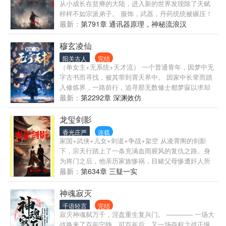
身犬的身份了吗？” “坏消息，这个美女你打不过，而
从小成长在贫瘠的大陆，进入新的世界发现除了天赋
且她要杀你......”
样样不如宗派弟子。 服饰，武器，丹药统统被碾压！
他在须弥山秘境邂逅了凤凰仙宫的凤女，两人患难与
最新：
第791章 通讯器原理，神秘流浪汉
共，凤女一直资助主角。 后来 主角得到了传说中的须
弥山，里边有无数人形小动物在炼丹打造武器，号称
穆玄凌仙
什么玩意都能制作出来。 他从此走上人生巅峰，带给
阳关古人
完结
风女无数的惊喜！ 靠着天赋无双，智勇双全！ 主角在
（单女主+无系统+天才流） 一个普通青年，因梦中无
神火大陆崭露头角，一步步成长，破解诸多千古谜
字古书而寻找，被其带到霄天界中。 因家中长辈而踏
团。
入修炼界，一路前行，追寻那无数修士都梦寐以求却
又如同泡影的成仙之路。 诱惑、迷茫、危机、入侵无
最新：
第2292章 深渊效仿
处不在，冲破重重阻碍，与宗门一路前行。
龙玺剑影
香光庄严
连载
家国+武侠+儿女+剑道+争战+架空 从凌霄阁的剑影
下，宗天行踏上了一条充满血雨腥风的复仇之路。身
为将门之后，他亲历家族惨祸，目睹父母惨遭奸人所
害。然而，他欲报仇投入名门正派，但投入的门派不
最新：
第634章 三疑一实
给他练武的机会，因为他的极阴极阳之体，遭到诸人
的忌惮，甚至派人杀他。看他如何绝地反击，逆天改
神魂寂灭
命！ 。，一部融合了武侠、权谋、爱情和家国情怀的
千语轻言
完结
热血传奇，悬念迭起，等你来揭开！
寂灭神魂弑万千，涅盘重生复兴门。 ———— 一场大
战换来了百年宁静，可百年后，又一场夺权之战正慢