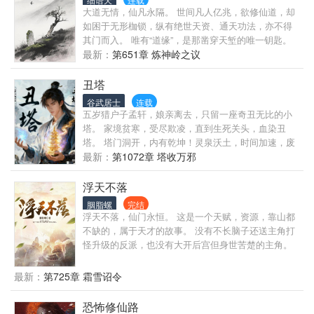
人没光环没气运，只能靠自己的脚一步一步走下去，
大道无情，仙凡永隔。 世间凡人亿兆，欲修仙道，却
喜欢凡人流的读者请耐心阅读，不无脑不降智不崩战
如困于无形枷锁，纵有绝世天资、通天功法，亦不得
力，且看普通凡人如何走出自己的路…
其门而入。 唯有“道缘”，是那凿穿天堑的唯一钥匙。
此物非天地所生，非苦修可得，唯有登临仙途的修
最新：
第651章 炼神岭之议
士，凝练赐下。 一道“道缘”，便是一步登天、褪凡化
仙的机缘，亦是寿元增长、掌控神通之始。 然而，仙
丑塔
缘非福，反是灾劫………
谷武居士
连载
五岁猎户子孟轩，娘亲离去，只留一座奇丑无比的小
塔。 家境贫寒，受尽欺凌，直到生死关头，血染丑
塔。 塔门洞开，内有乾坤！灵泉沃土，时间加速，废
柴逆袭之路开启！ 但娘亲为何留下此塔？塔灵来自何
最新：
第1072章 塔收万邪
方？仙门暗流下，少年如何凭此塔，于微末中崛起，
揭开身世惊天谜团？
浮天不落
胭脂螺
完结
浮天不落，仙门永恒。 这是一个天赋，资源，靠山都
不缺的，属于天才的故事。 没有不长脑子还送主角打
怪升级的反派，也没有大开后宫但身世苦楚的主角。
有的只有设定狂魔的作者忍不住写出来的各种设定，
圆我个人的一个属于气运之子的修仙梦。 应读者要求
最新：
第725章 霜雪诏令
在此说明：主角体质原因洁癖，后期依然洁癖但有所
变化。
恐怖修仙路