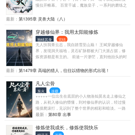
慢拉开帷幕。 百里千诚，魔族皇子，一系列的磨练之
后终于登基，却不料这一天夺权大战一触即发，在后
来的交战中自己身体被其摧毁，仅存的一丝魂魄便来
最新：
第1395章 灵兽大陆（八）
到了另一个世界，并开始了一场重振魔族之行。 余
笙，一个普普通通的大学毕业生，命中注定的相遇让
穿越修仙界：我用太阳能修炼
自己认识了千诚，并与之签下契约，以助千诚恢复，
独鳝其身
完结
也就是从这一天起，余笙便开启了一场非同凡响的人
无人扶我青云志，我自踏雪至山巅！ 王斌穿越修仙
生之旅。 ———— 世间分阴阳，人性分善恶。 以我
界，发现洞天福地，灵石矿脉都被大门大派占据，修
心中之所恶，护我心中之所善。 汝为吾妻，愿为器
炼资源都是有主的。 前途一片渺茫，直到他抬头的时
皿。形影不离，生死相依。 ———— ++）
候才发现天上的太阳好大。 这能源不就来了吗？
最新：
第1479章 高端的猎人，往往以猎物的形式出现！
凡人尘骨
东火
连载
+++++一位出生在底层的小人物洛灿莫名走上修仙之
路，从初入修仙的懵懂，到对修仙界的认识，经过慢
慢摸爬滚打，见识到了整个世界的精彩和暗淡。一路
走来见识到了修仙界形形色色的人、物、事，既有阴
最新：
第80章 出事
暗也有难得的一丝曙光；都说修仙路难，能修仙的机
会更难，至于前路如何且看自己如何抉择———— 剧
修炼使我成长，修炼使我快乐
情发展前期是比较缓慢的，主角毕竟只是一个普通凡
细语天
连载