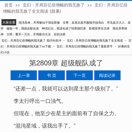
首页
>>
玄幻：开局百亿倍增幅的我无敌了
>>
玄幻：开局百亿倍
茄仔向前冲
增幅的我无敌了全文阅读
(目录)
大家在看
混沌圣体，开局被仙子强迫双修
女尊：反派从提升颜值开始洗白
拜见血主大人
龙
符
修炼一年，我就走蛟化龙
神话纪元，我进化成了恒星级巨兽
影视世界生活录
我在异界斩
神
大明：重开一万次，开局吸功大法
全职法师
-
-
玄幻：开局百亿倍增幅的我无敌了 茄仔向前冲
玄幻：开局百亿倍增幅的我无敌了全文阅读
玄
-
-
幻：开局百亿倍增幅的我无敌了txt下载
玄幻：开局百亿倍增幅的我无敌了最新章节
好看的玄
幻小说
第2809章 超级舰队成了
上一章
书 页
下一页
阅读记录
“还差一点，我就可以达到星主那个级别了。”
李太行呼出一口浊气。
但现在，他至少在星主的面前有了自保之力。
“混沌星域，该我出手了。”