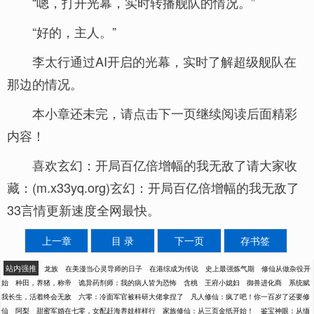
“嗯，打开光幕，实时转播舰队的情况。”
“好的，主人。”
李太行通过AI开启的光幕，实时了解超级舰队在
那边的情况。
本小章还未完，请点击下一页继续阅读后面精彩
内容！
喜欢玄幻：开局百亿倍增幅的我无敌了请大家收
藏：(m.x33yq.org)玄幻：开局百亿倍增幅的我无敌了
33言情更新速度全网最快。
上一章
目 录
下一页
存书签
站内强推
龙族
在美漫当心灵导师的日子
在港综成为传说
史上最强炼气期
修仙从做杂役开
始
种田，养猪，称帝
诡异药剂师：我的病人皆为恐怖
含桃
王府小媳妇
御兽进化商
系统赋
我长生，活着终会无敌
六零：冷面军官被科研大佬拿捏了
凡人修仙：疯了吧！你一百岁了还要修
仙
阿梨
甜蜜军婚在七零，女配赶海养娃样样行
家族修仙：从三页金纸开始！
鉴宝神眼：从缅