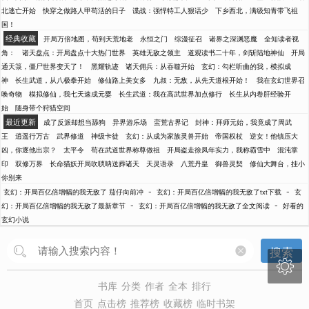
北逃亡开始
快穿之做路人甲苟活的日子
谍战：强悍特工人狠话少
下乡西北，满级知青带飞祖
国！
经典收藏
开局万倍地图，苟到天荒地老
永恒之门
综漫征召
诸界之深渊恶魔
全知读者视
角：
诸天盘点：开局盘点十大热门世界
英雄无敌之领主
道观读书二十年，剑斩陆地神仙
开局
通天箓，僵尸世界变天了！
黑耀轨迹
诸天佣兵：从吞噬开始
玄幻：勾栏听曲的我，模拟成
神
长生武道，从八极拳开始
修仙路上美女多
九叔：无敌，从先天道根开始！
我在玄幻世界召
唤奇物
模拟修仙，我七天速成元婴
长生武道：我在高武世界加点修行
长生从内卷肝经验开
始
随身带个狩猎空间
最近更新
成了反派却想当舔狗
异界游乐场
蛮荒古界记
封神：拜师元始，我竟成了周武
王
逍遥行万古
武界修道
神级卡徒
玄幻：从成为家族灵兽开始
帝国权杖
逆女！他镇压大
凶，你逐他出宗？
太平令
苟在武道世界称尊做祖
开局盗走徐凤年实力，我称霸雪中
混沌掌
印
双修万界
长命猫妖开局吹唢呐送葬诸天
天灵语录
八荒丹皇
御兽灵契
修仙大舞台，挂小
你别来
-
-
玄幻：开局百亿倍增幅的我无敌了 茄仔向前冲
玄幻：开局百亿倍增幅的我无敌了txt下载
玄
-
-
幻：开局百亿倍增幅的我无敌了最新章节
玄幻：开局百亿倍增幅的我无敌了全文阅读
好看的
玄幻小说
搜索

书库
分类
作者
全本
排行
首页
点击榜
推荐榜
收藏榜
临时书架